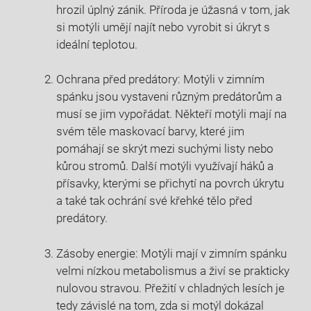
hrozil úplný zánik. ⁤Příroda je úžasná v tom, jak
si motýli umějí najít ‍nebo vyrobit si úkryt s
ideální teplotou.
Ochrana před predátory:‌ Motýli v zimním
spánku jsou vystaveni různým predátorům a
musí ⁤se jim vypořádat. Někteří motýli mají na
svém těle maskovací barvy, které ​jim
pomáhají se skrýt mezi suchými listy ‍nebo
kůrou stromů. Další ⁤motýli využívají háků a‍
přísavky, kterými ⁣se přichytí ⁣na povrch úkrytu
a také ⁤tak ochrání ⁣své křehké tělo​ před
‌predátory.
Zásoby energie: Motýli mají v zimním spánku
velmi nízkou‍ metabolismus‌ a živí se ‌prakticky
nulovou stravou. Přežití ​v chladných lesích ‌je
tedy závislé na tom, zda si motýl dokázal