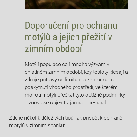
Doporučení pro ochranu
motýlů a ‍jejich přežití v⁣
zimním období
Motýlí⁤ populace čelí mnoha výzvám v‌
chladném zimním období, kdy teploty ⁣klesají a
zdroje ⁣potravy se ⁢limitují. ‍ se​ zaměřují na
poskytnutí vhodného prostředí, ve ⁣kterém
mohou motýli přečkat tyto obtížné podmínky
a znovu se objevit v jarních měsících.
Zde⁣ je několik důležitých tipů, jak⁤ přispět k ochraně
motýlů v zimním⁢ spánku: