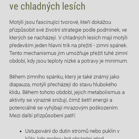
ve chladných lesích
Motýli jsou fascinující tvorové, kteří dokážou
přizpůsobit své životní strategie podle podmínek, ve
‌kterých‍ se nacházejí. V chladných lesích mají‌ motýli
především​ jeden⁣ hlavní trik na ‌přežití -⁣ zimní ⁣spánek.
Tento mechanismus ‍jim​ umožňuje přežít tuhé zimní​
období, kdy⁣ jsou teploty nízké a ⁤potravy je minimum.
Během‌ zimního spánku, který je také ⁤známý jako
diapauza, motýli přecházejí do stavu hlubokého
klidu. Během tohoto období, jejich metabolismus a
aktivity se výrazně snižují, čímž šetří‍ energii⁣ a
potenciálně se vyhýbají mrazovým poškozením.
Mezi další přizpůsobení patří:
Ustupování do dutin stromů nebo puklin v⁤
kůře, ⁣kde ‌mohou být chráněni před