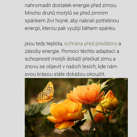
nahromadit dostatek energie před zimou.
Mnoho druhů motýlů ‍se ⁤před‍ zimním
spánkem živí hojně, aby nabrali potřebnou
energii, kterou pak využijí během spánku.
jsou tedy teplota,‍
ochrana před ⁤predátory
a
zásoby energie. Pomocí těchto adaptací​ a
schopností motýli ‍dokáží přečkat zimu a
znovu ⁣se objevit v našich lesích, kde nám
svou krásou stále dokážou okouzlit.