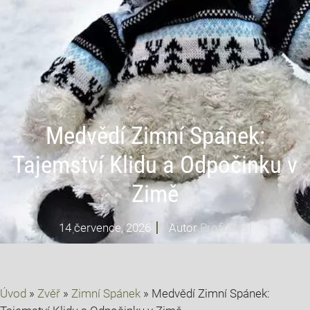
Medvědí Zimní Spánek:
Tajemství Klidu a Odpočinku v
Zimě
14 července, 2026
Autor
Profi Mysl
Úvod
»
Zvěř
»
Zimní Spánek
»
Medvědí Zimní Spánek: