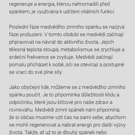
regeneruje a energia, kterou nahromadili před
spánkem, je využívána k udržení vitálních funkcí.
Poslední fáze ‍medvědího​ zimního spánku se nazývá
fáze ​probuzení. V ⁢tomto období se medvědi začínají
připravovat na⁣ návrat do⁣ aktivního života. Jejich
tělesná teplota stoupá, metabolismus se zrychluje a
srdeční frekvence se zvyšuje. Medvědi začínají
pomalu přicházet k sobě, oči se​ otevírají a postupně
se vrací do své plné⁣ síly.
Jako‌ obyčejní lidé, můžeme se ‍z medvědího​ zimního
spánku poučit. Je to připomínka​ důležitosti klidu a
odpočinku, které jsou klíčové‍ pro naše zdraví⁢ a
rovnováhu.⁢ Medvědí zimní spánek nám připomíná,
že si občas musíme vzít čas na sami sebe,⁢ abychom
se⁣ mohli⁤ regenerovat a nabrat energii ⁢pro další výzvy
života. Takže, ať už to je dlouhý spánek nebo