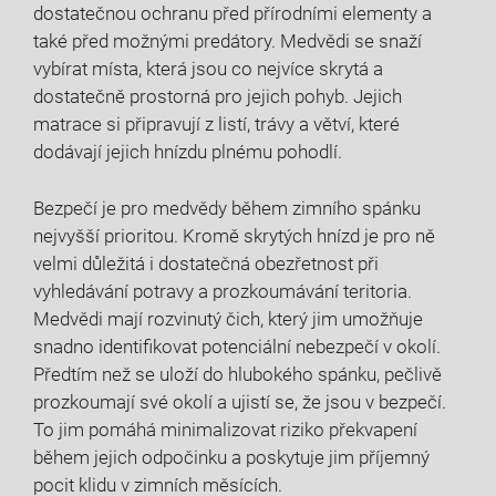
dostatečnou ochranu před přírodními elementy a
také před možnými ⁣predátory.⁣ Medvědi se snaží
vybírat místa, která jsou co nejvíce skrytá a
dostatečně prostorná pro jejich pohyb. ​Jejich
matrace si ⁤připravují z listí, trávy ​a větví, které
dodávají jejich hnízdu plnému pohodlí.
Bezpečí je pro medvědy během zimního spánku
nejvyšší prioritou. Kromě skrytých hnízd je pro ⁤ně
velmi ⁤důležitá i dostatečná obezřetnost při
vyhledávání potravy a prozkoumávání teritoria.
Medvědi mají rozvinutý čich, který jim umožňuje
snadno identifikovat potenciální nebezpečí v‍ okolí.
Předtím než⁣ se uloží do hlubokého spánku, pečlivě
prozkoumají své okolí ⁢a ujistí se, že jsou‌ v bezpečí.
To jim pomáhá minimalizovat‍ riziko překvapení
během jejich ⁢odpočinku a ‌poskytuje jim příjemný
pocit klidu v ⁢zimních měsících.