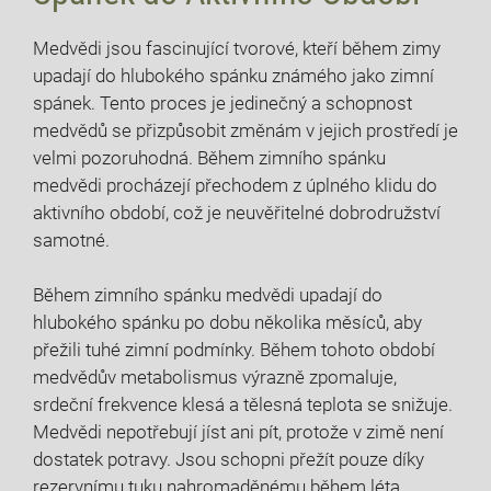
Medvědi jsou fascinující tvorové, kteří během zimy
upadají do hlubokého spánku známého jako zimní
spánek. ‍Tento proces je jedinečný a schopnost
medvědů se přizpůsobit změnám ​v⁣ jejich prostředí je
⁤velmi pozoruhodná.‌ Během zimního spánku
medvědi procházejí přechodem z​ úplného klidu do
aktivního ‍období, což je neuvěřitelné ⁣dobrodružství
⁣samotné.
Během zimního spánku medvědi upadají do
hlubokého spánku po dobu několika měsíců,‌ aby
přežili tuhé zimní podmínky. ‍Během tohoto období
medvědův metabolismus výrazně zpomaluje,​
srdeční frekvence ⁢klesá a‍ tělesná teplota se‌ snižuje.
Medvědi nepotřebují jíst ani pít, ⁢protože v zimě není​
dostatek potravy. Jsou schopni přežít pouze díky
rezervnímu tuku nahromaděnému⁤ během léta.