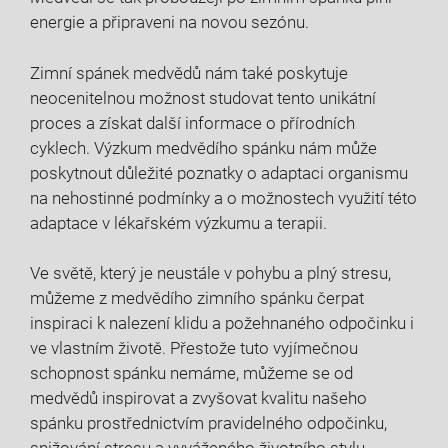
energie‍ a připraveni na novou ‌sezónu.
Zimní spánek ⁣medvědů nám také poskytuje
neocenitelnou možnost studovat⁣ tento unikátní
proces a získat další informace o přírodních
cyklech. Výzkum medvědího spánku nám může
poskytnout důležité poznatky ​o adaptaci organismu
na nehostinné podmínky a o možnostech ​využití ⁢této
adaptace v lékařském výzkumu a terapii.
Ve světě, který je neustále v pohybu a plný stresu,
můžeme‌ z medvědího zimního spánku čerpat
inspiraci k nalezení klidu a požehnaného⁢ odpočinku i
ve vlastním‍ životě. Přestože tuto‍ vyjímečnou
schopnost ​spánku nemáme, můžeme se od
⁤medvědů inspirovat ⁤a zvyšovat kvalitu našeho
spánku prostřednictvím pravidelného odpočinku,