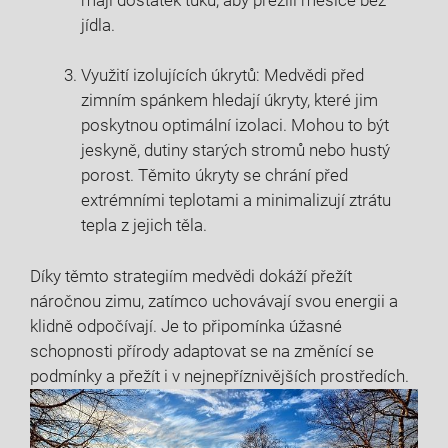
jídla.
Využití izolujících úkrytů: Medvědi před
zimním spánkem hledají úkryty, které⁣ jim
poskytnou​ optimální izolaci. Mohou to být
jeskyně, dutiny starých stromů nebo hustý
porost. Těmito úkryty se chrání před
extrémními teplotami a minimalizují ztrátu
tepla z jejich‌ těla.
Díky těmto strategiím medvědi dokáží přežít
náročnou‍ zimu, zatímco uchovávají svou energii a
klidně odpočívají. Je to⁢ připomínka úžasné
⁣schopnosti přírody adaptovat se na změnící se
podmínky a přežít i ⁤v ‌nejnepříznivějších prostředích.