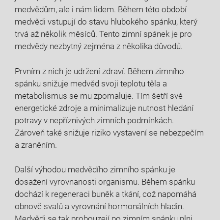
medvědům, ale i nám lidem. Během této období
medvědi ​vstupují do stavu hlubokého spánku, který
trvá ​až několik měsíců. Tento zimní spánek je pro
medvědy nezbytný zejména z několika důvodů.
Prvním z nich je udržení zdraví. Během zimního
spánku ‌snižuje medvěd svoji teplotu těla a
metabolismus se mu ​zpomaluje. Tím‍ šetří své
energetické zdroje a⁤ minimalizuje nutnost hledání
‌potravy v nepříznivých zimních podmínkách.
Zároveň také snižuje riziko vystavení se nebezpečím
a zraněním.
Další výhodou medvědího zimního spánku je
dosažení vyrovnanosti organismu. Během spánku
dochází⁢ k regeneraci buněk a tkání, což napomáhá
obnově svalů a vyrovnání hormonálních hladin.
Medvědi se tak probouzejí po zimním spánku plni