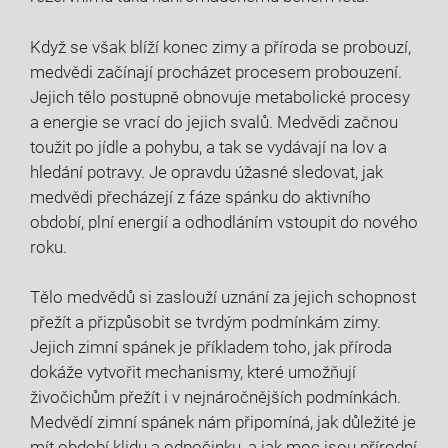
Když⁤ se však blíží konec zimy a příroda se probouzí,
⁤medvědi začínají procházet procesem probouzení.
Jejich tělo postupně obnovuje metabolické procesy
a energie se vrací do jejich svalů. Medvědi začnou
toužit po jídle a pohybu, a tak se vydávají‍ na lov a
hledání potravy. Je opravdu úžasné sledovat,⁢ jak
medvědi přecházejí z fáze spánku do aktivního⁣
období, plní​ energií a odhodláním vstoupit⁤ do nového
roku.
Tělo medvědů si zaslouží uznání za jejich schopnost‍
přežít a přizpůsobit se tvrdým podmínkám ‍zimy.
Jejich ‌zimní‌ spánek je příkladem toho, jak příroda
dokáže vytvořit ‍mechanismy, které ⁢umožňují
živočichům přežít i v ⁤nejnáročnějších podmínkách.
Medvědí zimní spánek nám připomíná, jak důležité je
mít období ⁣klidu a odpočinku, a jak moc jsou přírodní