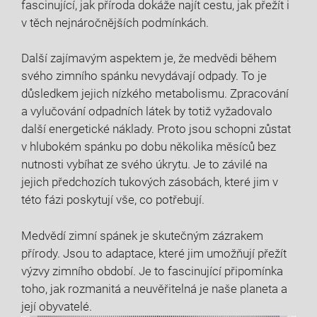
fascinující, jak příroda dokáže najít cestu, ​jak přežít i
v těch nejnáročnějších podmínkách.
Další zajímavým aspektem je, že medvědi během
svého zimního spánku nevydávají odpady. To‌ je
důsledkem jejich nízkého metabolismu. ⁢Zpracování‌
a⁢ vylučování odpadních​ látek by totiž vyžadovalo
další energetické náklady. Proto jsou schopni zůstat
v hlubokém spánku po dobu několika měsíců bez
nutnosti‍ vybíhat ze svého úkrytu. Je to závilé na
jejich předchozích tukových zásobách, které jim v
této fázi poskytují vše, co potřebují.
Medvědí zimní spánek je skutečným ⁢zázrakem
přírody. Jsou to ⁢adaptace, které⁤ jim umožňují přežít
⁤výzvy zimního období. Je to fascinující připomínka‌
toho, jak rozmanitá a ⁣neuvěřitelná je naše planeta a
její ‌obyvatelé.