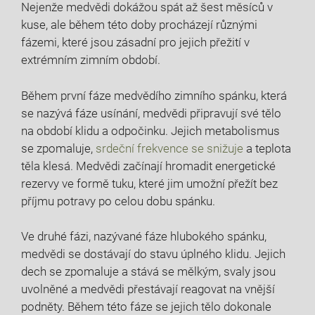
Nejenže medvědi dokážou spát až⁢ šest měsíců⁢ v
kuse, ale během této doby procházejí různými
⁢fázemi, které jsou zásadní pro jejich ⁤přežití v
extrémním zimním období.
Během první fáze medvědího zimního spánku, která
se nazývá fáze usínání, medvědi ⁢připravují své tělo
na období klidu a odpočinku. Jejich metabolismus
se zpomaluje,
srdeční frekvence se snižuje
a teplota
‍těla⁤ klesá. Medvědi začínají hromadit energetické
rezervy ve formě tuku, které jim ‌umožní přežít bez
příjmu potravy​ po ‌celou dobu spánku.
Ve druhé fázi, nazývané fáze hlubokého spánku,
medvědi se dostávají​ do stavu úplného klidu. Jejich
dech se zpomaluje a stává se mělkým, svaly jsou
uvolněné a medvědi⁤ přestávají reagovat na vnější
podněty. Během této fáze se jejich tělo dokonale