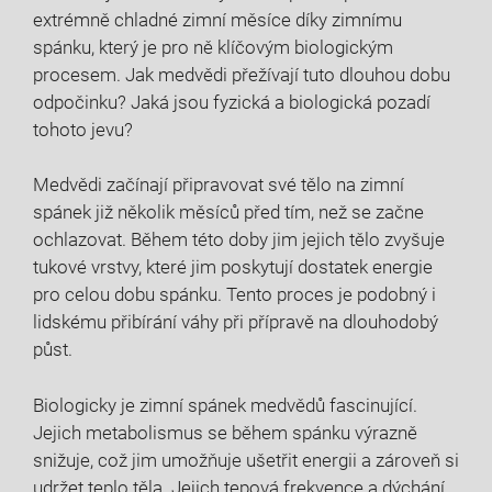
extrémně chladné zimní měsíce díky zimnímu
spánku, který je pro ně ⁤klíčovým biologickým
procesem. Jak medvědi přežívají tuto dlouhou dobu‌
odpočinku? Jaká jsou fyzická a biologická ​pozadí
tohoto jevu?
Medvědi začínají připravovat své tělo na zimní
spánek již několik měsíců před tím, než se začne
‌ochlazovat. Během této doby jim jejich tělo zvyšuje
tukové⁢ vrstvy, které‌ jim poskytují dostatek energie
pro celou dobu spánku. Tento proces je podobný i
⁢lidskému přibírání váhy ​při přípravě na⁣ dlouhodobý
půst.
Biologicky je zimní⁤ spánek medvědů fascinující.
Jejich metabolismus se během spánku výrazně
snižuje,‌ což jim umožňuje ušetřit ‌energii a zároveň si
udržet teplo těla.⁤ Jejich tepová frekvence a dýchání