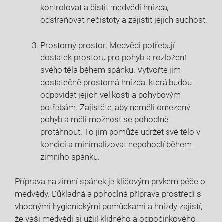
kontrolovat a čistit medvědí hnízda,
odstraňovat nečistoty a zajistit jejich suchost.
Prostorný prostor: Medvědi potřebují
dostatek prostoru pro pohyb a rozložení
svého těla během spánku. Vytvořte jim
dostatečně⁤ prostorná hnízda, která budou
odpovídat jejich velikosti a pohybovým
potřebám. Zajistěte, ​aby neměli omezený
pohyb a měli možnost se pohodlně
protáhnout. To jim pomůže​ udržet své tělo v‌
kondici a minimalizovat‍ nepohodlí během
⁢zimního spánku.
Příprava na zimní spánek je klíčovým ​prvkem péče o
medvědy. Důkladná a ⁤pohodlná příprava prostředí s
vhodnými hygienickými​ pomůckami a hnízdy zajistí,
že ​vaši medvědi si ‍užijí klidného a odpočinkového