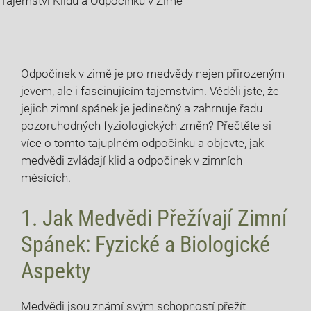
Tajemství Klidu a Odpočinku v Zimě
Odpočinek v zimě je pro ‌medvědy nejen přirozeným ​
jevem, ale i fascinujícím tajemstvím. Věděli jste, že
jejich zimní spánek je jedinečný a zahrnuje řadu
pozoruhodných fyziologických změn? Přečtěte‌ si
více o tomto tajuplném odpočinku a​ objevte,⁢ jak
medvědi zvládají‌ klid a odpočinek v zimních
měsících.
1. Jak Medvědi Přežívají Zimní
Spánek: Fyzické a Biologické
Aspekty
Medvědi jsou ​známí ​svým schopností ​přežít