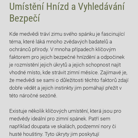
Umístění Hnízd a Vyhledávání
Bezpečí
Kde medvědi tráví zimu svého spánku je fascinující
téma, které láká mnoho ‍zvědavých badatelů a
ochránců ‍přírody. V mnoha​ případech⁤ klíčovým
faktorem pro jejich bezpečné hnízdění a odpočinek
je‍ rozmístění jejich úkrytů a jejich schopnost najít
vhodné místo, ⁢kde strávit zimní měsíce. Zajímavé⁢ je,
že medvědi⁢ se sami o důležitosti ‌těchto faktorů zdají
dobře vědět a jejich instinkty jim pomáhají přežít v
této náročné sezóně.
Existuje několik klíčových umístění, která jsou pro
medvědy ideální ⁣pro zimní spánek. Patří sem
například doupata ve ⁢skalách, podzemní nory či
husté⁣ houštiny.‌ Tyto ‍úkryty jim poskytují