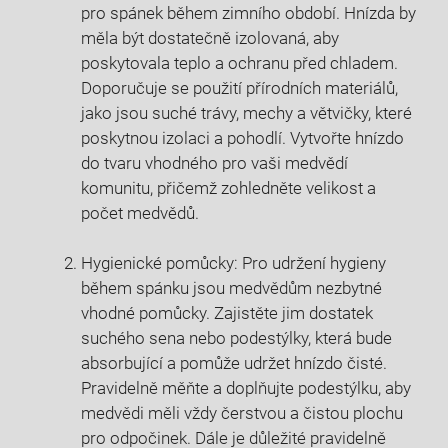
pro ⁣spánek⁣ během zimního období. ​Hnízda by
měla být dostatečně izolovaná, aby
poskytovala teplo a ochranu před chladem.
Doporučuje se použití přírodních materiálů,
‌jako jsou suché⁢ trávy, mechy a větvičky, které
poskytnou izolaci ⁤a pohodlí. Vytvořte hnízdo
do‌ tvaru vhodného pro vaši medvědí
komunitu, přičemž zohledněte velikost ‍a
počet medvědů.
Hygienické​ pomůcky: Pro ‍udržení hygieny
během spánku jsou medvědům nezbytné
vhodné pomůcky. Zajistěte jim dostatek
suchého sena⁢ nebo podestýlky, která bude
absorbující a pomůže udržet⁣ hnízdo čisté.
Pravidelně měňte a doplňujte podestýlku, aby
medvědi měli vždy čerstvou a čistou plochu‍
pro odpočinek. Dále je důležité pravidelně