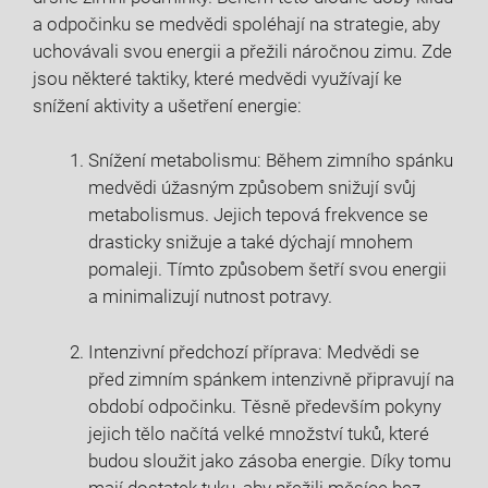
a odpočinku se medvědi spoléhají⁣ na strategie, aby‌
uchovávali svou energii a přežili náročnou zimu. Zde
jsou některé taktiky, které medvědi využívají ke
snížení⁣ aktivity a ušetření energie:
Snížení ‍metabolismu: Během zimního spánku
medvědi úžasným způsobem ⁤snižují svůj
metabolismus. Jejich ⁢tepová frekvence se
drasticky snižuje a také dýchají mnohem
pomaleji. Tímto způsobem šetří svou ⁢energii
a minimalizují nutnost potravy.
Intenzivní ​předchozí příprava: Medvědi se‍
před ⁣zimním spánkem intenzivně připravují na
období odpočinku. Těsně především pokyny
jejich tělo načítá⁢ velké množství tuků, které
budou sloužit jako zásoba energie. Díky tomu
mají dostatek tuku, aby⁢ přežili měsíce bez