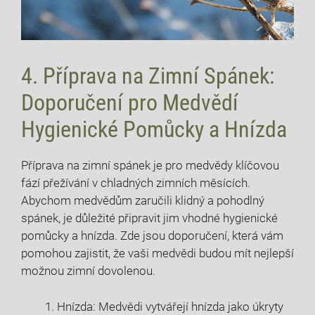
4. Příprava na Zimní⁣ Spánek:
Doporučení pro Medvědí
Hygienické Pomůcky a Hnízda
Příprava⁤ na zimní spánek je pro medvědy klíčovou⁢
fází přežívání v chladných zimních měsících.
Abychom medvědům zaručili klidný a pohodlný
spánek, je důležité připravit jim vhodné hygienické
pomůcky ‍a hnízda. Zde jsou doporučení, která vám
pomohou zajistit, že vaši medvědi budou mít⁤ nejlepší
‌možnou zimní ⁢dovolenou.
Hnízda: ⁢Medvědi vytvářejí hnízda jako ⁢úkryty