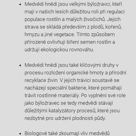
Medvědi hnědí jsou velkými býložravci, kteří
mají v našich lesích důležitou roli při regulaci
populace rostlin a malých živočichů. Jejich
strava se skládá především z plodů, kořenů,
hmyzu a jiné vegetace. Tímto způsobem
přirozeně ovlivňují šíření semen rostlin a
udržují ekologickou rovnováhu.
Medvědi hnědí jsou také klíčovými druhy v
procesu rozložení organické hmoty a přírodní
recyklace živin. V jejich trávicí soustavě se
nacházejí speciální bakterie, které pomáhají
trávit rostlinné materiály. Po vyplnění své role
jako býložravec se tedy medvědi stávají
důležitými katalyzátory procesů, které jsou
nezbytné pro udržení plodnosti půdy.
Biologové také zkoumají vliv medvědů