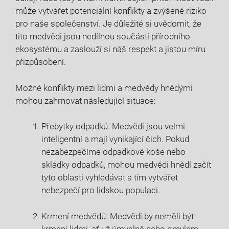
může vytvářet potenciální konflikty a zvýšené riziko
pro naše společenství. Je důležité si uvědomit, že
tito medvědi jsou nedílnou součástí přírodního
ekosystému a zaslouží si náš respekt a jistou míru
přizpůsobení.
Možné konflikty mezi lidmi a medvědy hnědými
mohou zahrnovat následující situace:
Přebytky odpadků: Medvědi jsou velmi
inteligentní a mají vynikající čich. Pokud
nezabezpečíme odpadkové koše nebo
skládky odpadků, mohou medvědi hnědí začít
tyto oblasti vyhledávat a tím vytvářet
nebezpečí pro lidskou populaci.
Krmení medvědů: Medvědi by neměli být
krmeni lidmi, ať už úmyslně nebo omylem.