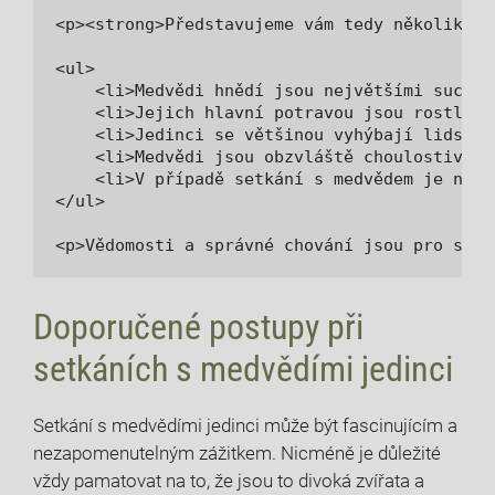
<p><strong>Představujeme vám tedy několik kl
<ul>

    <li>Medvědi hnědí jsou největšími suchoz
    <li>Jejich hlavní potravou jsou rostliny
    <li>Jedinci se většinou vyhýbají lidským
    <li>Medvědi jsou obzvláště choulostiví v
    <li>V případě setkání s medvědem je nejl
</ul>

<p>Vědomosti a správné chování jsou pro souž
Doporučené postupy při
setkáních s medvědími jedinci
Setkání s medvědími jedinci může být fascinujícím a
nezapomenutelným zážitkem. Nicméně je důležité
vždy pamatovat na to, že jsou to divoká zvířata a