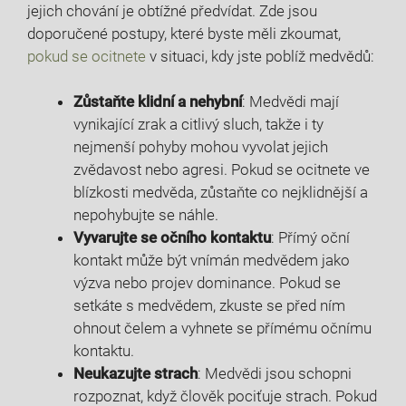
jejich chování je obtížné předvídat. Zde jsou
doporučené postupy, které byste měli zkoumat,
pokud se ocitnete
v situaci, kdy jste poblíž medvědů:
Zůstaňte klidní a nehybní
: Medvědi mají
vynikající zrak a citlivý sluch, takže i ty
nejmenší pohyby mohou vyvolat jejich
zvědavost nebo agresi. Pokud se ocitnete ve
blízkosti medvěda, zůstaňte co nejklidnější a
nepohybujte se náhle.
Vyvarujte se očního kontaktu
: Přímý oční
kontakt může být vnímán medvědem jako
výzva nebo projev dominance. Pokud se
setkáte s medvědem, zkuste se před ním
ohnout čelem a vyhnete se přímému očnímu
kontaktu.
Neukazujte strach
: Medvědi jsou schopni
rozpoznat, když člověk pociťuje strach. Pokud