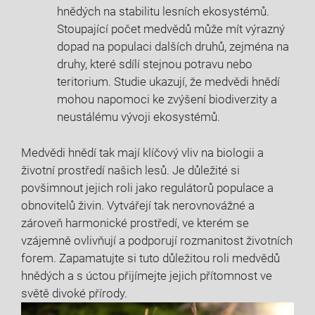
hnědých na stabilitu lesních ekosystémů.
Stoupající počet medvědů může mít výrazný
dopad na populaci dalších druhů, zejména na
druhy, které sdílí stejnou potravu nebo
teritorium. Studie ukazují, že medvědi hnědí
mohou napomoci ke zvýšení biodiverzity a
neustálému vývoji ekosystémů.
Medvědi hnědí tak mají klíčový vliv na biologii a
životní prostředí našich lesů. Je důležité si
povšimnout jejich roli jako regulátorů populace a
obnovitelů živin. Vytvářejí tak nerovnovážné a
zároveň harmonické prostředí, ve kterém se
vzájemně ovlivňují a podporují rozmanitost životních
forem. Zapamatujte si tuto důležitou roli medvědů
hnědých a s úctou přijímejte jejich přítomnost ve
světě divoké přírody.