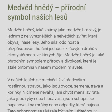
Medvěd hnědý – přírodní
symbol našich lesů
Medvěd hnědý, také známý jako medvěd hrdzavý, je
jedním z nejvýraznějších a největších zvířat, která
obývají naše lesy. Jeho síla, odolnost a
přizpůsobivost ho činí jednou z klíčových druhů v
ekosystémech, ve kterých žije. Medvěd hnědý je také
přírodním symbolem přírody a divokosti, která je
stále přítomná v našem moderním světě.
V našich lesích se medvědi živí především
rostlinnou stravou, jako jsou ovoce, semena, tráva a
kořínky. Nicméně neváhají ani chytit menší zvířata,
jako jsou ryby nebo hlodavci, a jsou schopni se
napasovat i na mršiny nebo odpadky, které najdou.
Tato schopnost se ukázala být velmi užitečnou v