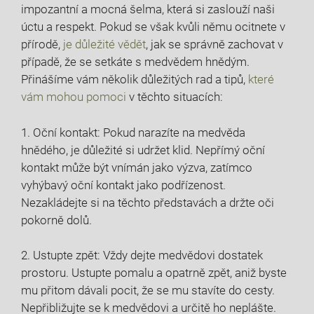
impozantní a mocná šelma, která si zaslouží naši
úctu a respekt. Pokud se však kvůli němu ocitnete v
přírodě,
je důležité vědět
, jak se správně zachovat v
případě, že se setkáte s medvědem hnědým.
Přinášíme vám několik důležitých rad a tipů,
které
vám mohou pomoci
v těchto situacích:
1. Oční kontakt: Pokud narazíte na medvěda
hnědého, je důležité si udržet klid. Nepřímý oční
kontakt může být vnímán jako výzva, zatímco
vyhýbavý oční kontakt jako podřízenost.
Nezakládejte si na těchto představách a držte oči
pokorně dolů.
2. Ustupte zpět: Vždy dejte medvědovi dostatek
prostoru. Ustupte pomalu a opatrně zpět, aniž byste
mu přitom dávali pocit, že se mu stavíte do cesty.
Nepřibližujte se k medvědovi a určitě ho neplášte.