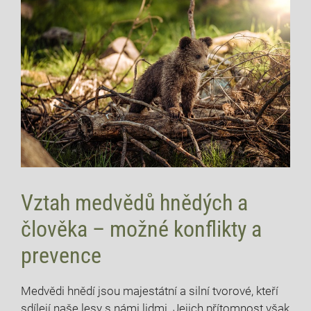
Vztah medvědů hnědých a
člověka – možné konflikty a
prevence
Medvědi hnědí jsou majestátní a silní tvorové, kteří
sdílejí naše lesy s námi lidmi. Jejich přítomnost však