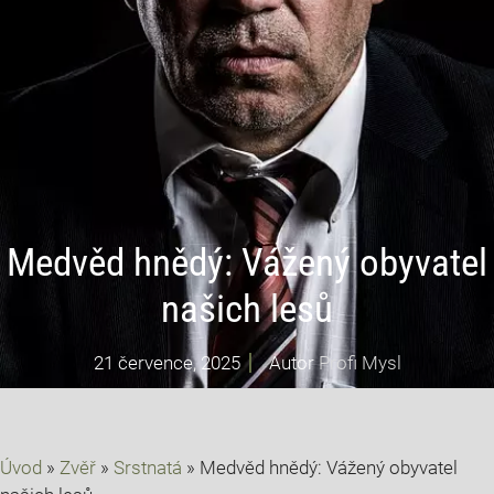
Medvěd hnědý: Vážený obyvatel
našich lesů
21 července, 2025
Autor
Profi Mysl
Úvod
»
Zvěř
»
Srstnatá
»
Medvěd hnědý: Vážený obyvatel