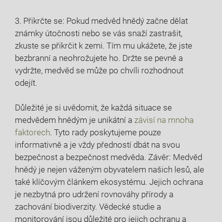
3. Přikrčte se: Pokud medvěd hnědý začne dělat
známky útočnosti nebo se vás snaží zastrašit,
zkuste se přikrčit k zemi. Tím mu ukážete, že jste
bezbranní a neohrožujete ho. Držte se pevně a
vydržte, medvěd se může po chvíli rozhodnout
odejít.
Důležité je si uvědomit, že každá situace se
medvědem hnědým je unikátní a
závisí na mnoha
faktorech
. Tyto rady poskytujeme pouze
informativně a je vždy předností dbát na svou
bezpečnost a bezpečnost medvěda. Závěr: Medvěd
hnědý je nejen váženým obyvatelem našich lesů, ale
také klíčovým článkem ekosystému. Jejich ochrana
je nezbytná pro udržení rovnováhy přírody a
zachování biodiverzity. Vědecké studie a
monitorování jsou důležité pro jejich ochranu a