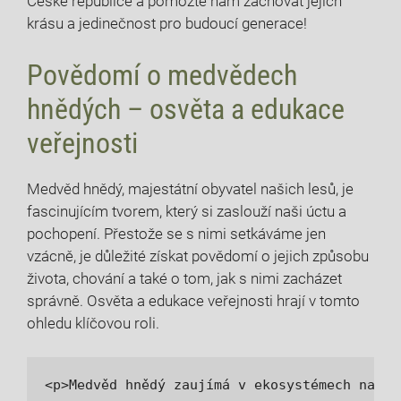
České republice a pomozte nám zachovat jejich
krásu a jedinečnost pro budoucí generace!
Povědomí o medvědech
hnědých – osvěta a edukace
veřejnosti
Medvěd hnědý, majestátní obyvatel našich lesů, je
fascinujícím tvorem, který si zaslouží naši úctu a
pochopení. Přestože se s nimi setkáváme jen
vzácně, je důležité získat povědomí o jejich způsobu
života, chování a také o tom, jak s nimi zacházet
správně. Osvěta a edukace veřejnosti hrají v tomto
ohledu klíčovou roli.
<p>Medvěd hnědý zaujímá v ekosystémech našic