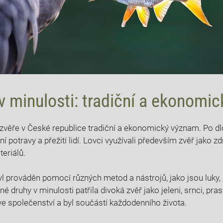
 v‌ minulosti: tradiční a ekonomi
zvěře⁤ v⁤ České‍ republice tradiční⁣ a ekonomický význam. Po dlo
ní potravy a přežití lidí. Lovci ​využívali​ především zvěř ⁤jako z
riálů.‍
yl prováděn pomocí ​různých metod‍ a nástrojů,⁢ jako jsou ‍luky, 
né druhy ‌v minulosti⁢ patřila⁣ divoká zvěř jako jeleni, srnci, pras
e ⁢společenství a byl součástí každodenního života.