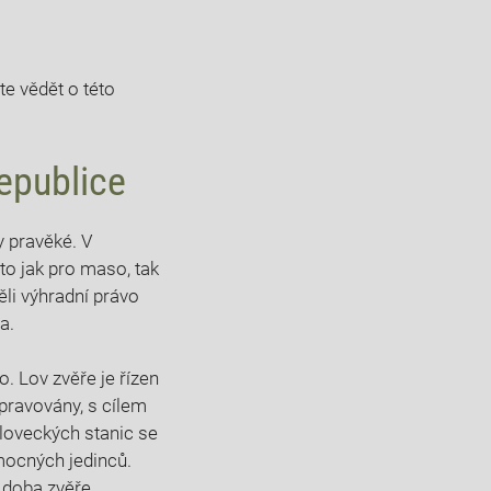
te vědět o⁤ této
republice
 pravěké. V‍
 to jak pro ⁤maso, tak
měli výhradní právo⁤
a.
 Lov‌ zvěře je řízen
spravovány, s cílem‍
 loveckých stanic se
ocných⁢ jedinců. ​
doba ​zvěře.