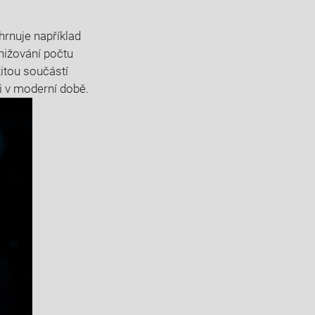
hrnuje například⁣
ižování ⁤počtu⁢
itou součástí⁣
i ‍v moderní ⁣době.