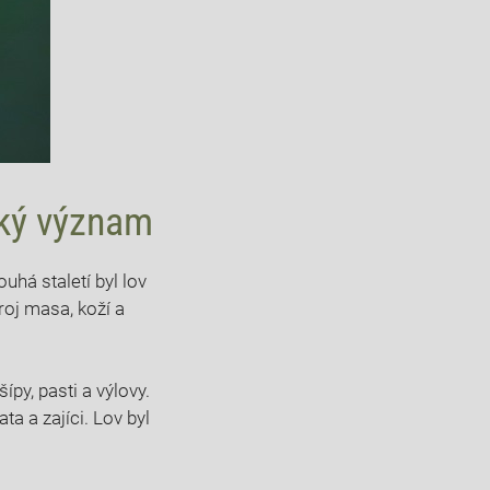
cký⁣ význam
uhá staletí byl ⁢lov
droj masa, koží a
šípy, pasti a výlovy.
ata a zajíci. Lov byl