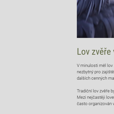
Lov‍ zvěře
V minulosti měl lov⁣ 
nezbytný pro⁤ zajiště
dalších cenných mate
Tradiční⁢ lov zvěře b
Mezi nejčastěji ⁤love
často organizován v