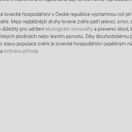
 lovecké hospodářství ​v České republice významnou ⁢roli při o
ěře. ​Mezi⁣ nejběžnější druhy lovené zvěře ⁣patří⁤ jelenci, srnci, 
je důležitý pro udržení
ekologické​ rovnováhy
a ⁢prevenci škod,
ělských‌ plodinách nebo ⁣lesním⁣ porostu. Díky dlouhodobému p
o stavu ​populace zvěře je lovecké hospodářství úspěšným n
 a
ochranu⁣ přírody
.