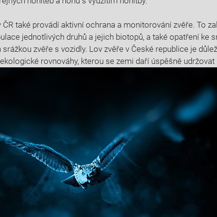
řejných honiteb a honů s využitím⁤ honitby.
⁣v ČR ​také provádí aktivní ochrana a ⁤monitorování zvěře. To za
lace jednotlivých druhů a jejich ⁣biotopů, a také opatření ke sn
rážkou zvěře s vozidly. ‌Lov zvěře v České republice je⁢ důlež
ekologické‍ rovnováhy, kterou ‌se zemi​ daří úspěšně ​udržovat ⁢