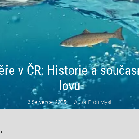
ěře v ČR: Historie a součas
lovu
3 července, 2025
Autor
Profi Mysl
u