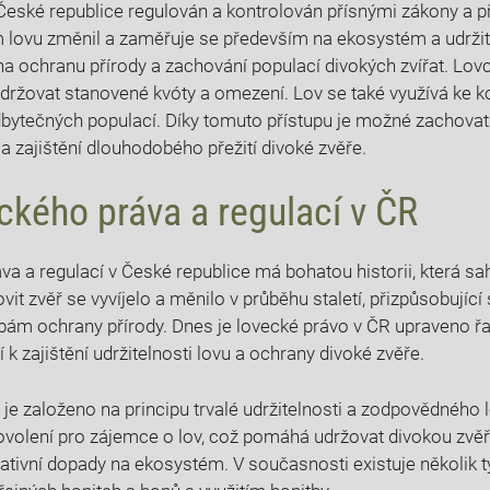
 České republice regulován a⁢ kontrolován přísnými⁣ zákony⁤ a 
⁢lovu změnil a zaměřuje se především na ​ekosystém a udržit
 ‌ochranu přírody a zachování populací​ divokých zvířat. Lovci 
dodržovat stanovené kvóty a omezení. Lov se ⁢také využívá ke k
dbytečných populací.‍ Díky ​tomuto‌ přístupu ​je možné ​zachovat
a zajištění dlouhodobého ‍přežití divoké zvěře.
ckého práva a regulací ⁢v ČR
va a regulací v⁢ České republice má bohatou historii, která sah
ovit ‌zvěř se vyvíjelo a měnilo⁤ v průběhu staletí, přizpůsobují
bám ochrany ⁢přírody. ‌Dnes je lovecké právo v ⁤ČR upraveno 
uží k zajištění udržitelnosti lovu a⁢ ochrany divoké zvěře.
 je založeno na principu trvalé udržitelnosti a zodpovědného 
povolení pro zájemce o lov, což pomáhá udržovat divokou zvě
tivní dopady na ⁢ekosystém. V ⁤současnosti existuje⁢ několik t