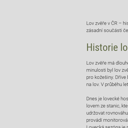
Lov zvěře v​ ČR – his
zásadní ⁢součásti č
Historie l
Lov‌ zvěře má dlouho
minulosti byl lov​ zv
pro⁢ kožešiny. Dříve‍
na lov.⁢ V průběhu le
Dnes​ je lovecké ho
lovem ‍ze stanic, kte
udržovat​ rovnováhu
provádí monitorování
Lovecká‍ sezóna je 