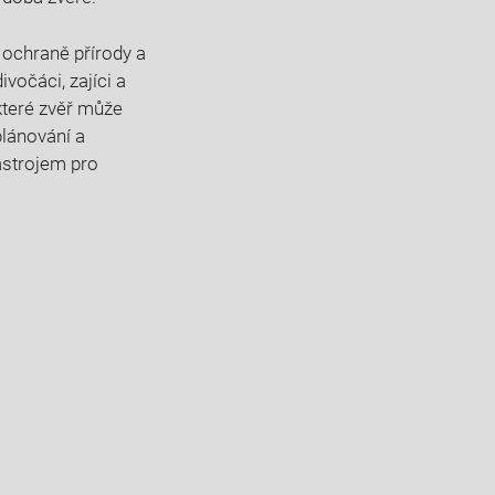
chraně přírody⁤ a⁤
divočáci, zajíci a
 které zvěř může
lánování‍ a
ástrojem pro