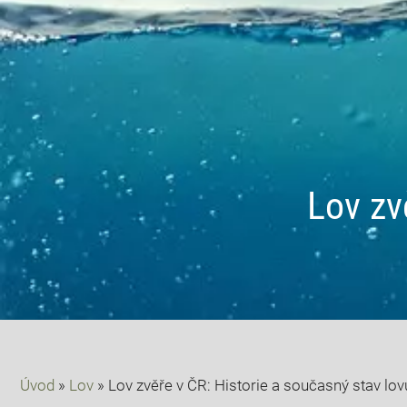
Lov zv
Úvod
»
Lov
»
Lov zvěře v ČR: Historie a současný stav lov