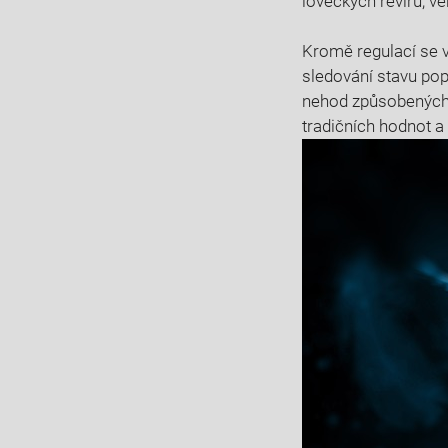
loveckých revírů, ve
Kromě⁢ regulací ​se 
sledování stavu popu
nehod ⁣způsobených s
tradičních hodnot⁤ a 