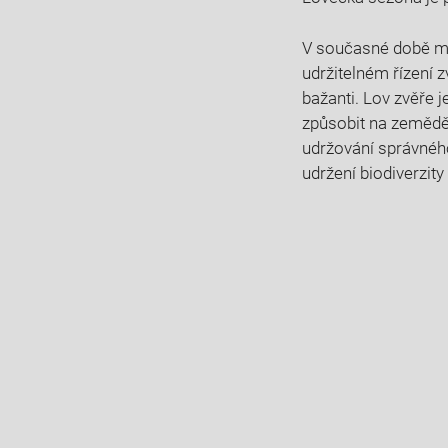
V‍ současné době má
udržitelném řízení zv
bažanti.⁤ Lov zvěře 
⁢způsobit⁢ na‍ zeměd
udržování ​správnéh
udržení biodiverzity