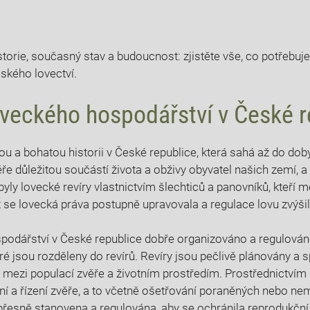
torie,⁤ současný stav a budoucnost: ​zjistěte ⁢vše, co potřebuje
eského lovectví.
oveckého hospodářství v ⁣České 
u a bohatou historii⁤ v České republice, která ​sahá až do doby
ěře důležitou⁤ součástí života ⁤a obživy‍ obyvatel našich ​zemí, a
 byly⁤ lovecké revíry vlastnictvím šlechticů ‍a ‍panovníků, kteří ⁤
t se lovecká⁢ práva postupně upravovala a‌ regulace⁤ lovu ⁢zvýšil
spodářství ⁤v České republice dobře organizováno a regulováno.
ré jsou ‍rozděleny‍ do revírů. Revíry ​jsou pečlivě plánovány a 
​ mezi populací‌ zvěře a životním prostředím. Prostřednictvím‌
 a⁤ řízení zvěře, a to včetně ošetřování poraněných⁣ nebo ⁣nem
přesně stanovena a regulována, ‌aby se ochránila reprodukční 