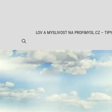
Přeskočit
na
obsah
LOV A MYSLIVOST NA PROFIMYSL.CZ – TIPY