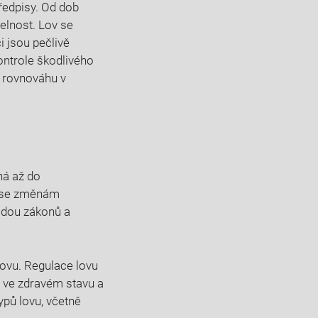
předpisy. Od dob
elnost. Lov se
‌jsou‌ pečlivě
ontrole škodlivého
 rovnováhu v ​
á‌ až do
cí se změnám
řadou zákonů a
lovu. Regulace lovu
ř ve zdravém stavu a
ypů lovu, včetně