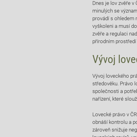
Dnes je lov zvěře v​
minulých se význam 
provádí s ohledem na
vyškoleni a ⁢musí​ 
zvěře⁤ a regulaci na
přírodním prostředí 
Vývoj love
Vývoj loveckého ​prá
středověku. Právo ‍l
společnosti a potře
nařízení, ⁤které​ slo
Lovecké právo v ⁣ČR
⁣obnáší kontrolu a 
zároveň snižuje nega