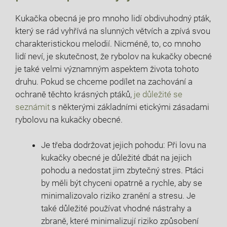
Kukačka obecná je pro mnoho lidí obdivuhodný pták,
který se rád⁢ vyhřívá⁢ na slunných větvích a ⁤zpívá svou
charakteristickou melodií. Nicméně, to, co mnoho
⁢lidí neví, je skutečnost, že rybolov ‍na kukačky obecné
je také velmi významným aspektem ​života tohoto
⁤druhu. Pokud se chceme podílet na‌ zachování a
ochraně těchto krásných ptáků,
je důležité se‌
seznámit
s některými základními etickými zásadami
rybolovu na kukačky obecné.
Je třeba dodržovat jejich pohodu: Při ‌lovu na
kukačky obecné je důležité dbát na⁣ jejich
pohodu a⁤ nedostat jim zbytečný stres. ​Ptáci⁤
by měli být chyceni opatrně a rychle, aby​ se
minimalizovalo riziko zranění a stresu. Je
také důležité používat vhodné nástrahy a
zbraně, které minimalizují ‌riziko způsobení