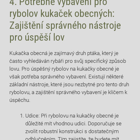
4. Potřebné⁢ vybavení pro
rybolov kukaček obecných:
Zajištění ⁤správného nástroje
pro úspěší lov
Kukačka obecná je zajímavý ‍druh ptáka, který je
často​ vyhledáván rybáři pro svůj‌ specifický způsob
lovu. Pro úspěšný rybolov na kukačky obecné je
však potřeba správného vybavení. ⁢Existují některé
základní nástroje, které jsou nezbytné pro tento druh
rybolovu, a zajištění správného⁢ vybavení je ⁤klíčem k
úspěchu.
Udice: Při rybolovu na kukačky obecné je
důležité mít vhodnou ​udici. Doporučuje se⁢
zvolit robustní konstrukci s dostatečným
odhlučněním. Tím zajistíte, že budete mít ​