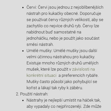
Červi: Červi jsou jednou z nejoblíbenějších
nástrah pro‍ kukačky obecné. Doporučuje
se používat‍ červy různých velikostí, aby se‍
zachytilo co nejvíce druhů ryb. Červy lze
‍nabídnout​ buď samostatně na
jednoháčku, nebo je použít jako součást
směsi nástrah.
Umělé mušky: Umělé mušky jsou další
velmi účinnou nástrahou pro kukačky.⁣
Existuje mnoho různých druhů umělých
mušek, které ‍lze použít v
závislosti na
konkrétní situaci
⁢ a preferencích rybáře.
Mušky často působí jako pohybující se
kořist a lákají tak ryby ​k záběru.
Použití ⁢nástrah:
Nástrahy je nejlepší ​umístit ‍na háček tak,
aby​ vypadaly co nejpřirozeněji. Zde může​