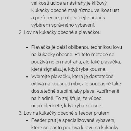
velikosti udice​ a nástrahy je klíčový.
Kukačky obecné mají různou velikost úst
a⁢ preference, proto si dejte práci s
výběrem ‌správného⁤ vybavení.
Lov na kukačky obecné ​s⁣ plavačkou
Plavačka je další oblíbenou technikou lovu
na⁤ kukačky obecné. Při této metodě se
používá nejen nástraha, ‍ale také plavačka,
‍která signalizuje,​ když ryba kousne.
Vybírejte plavačku, která je dostatečně
citlivá na kousnutí ryby,​ ale ⁢současně také
dostatečně stabilní, aby plaval vzpřímeně
na hladině.​ To zajišťuje, že vůbec
nepřehlédnete, když ryba kousne.
Lov na kukačky ‌obecné s feeder prutem
Feeder prut je specializované⁣ vybavení,
které se ⁢často‍ používá⁢ k lovu na⁢ kukačky