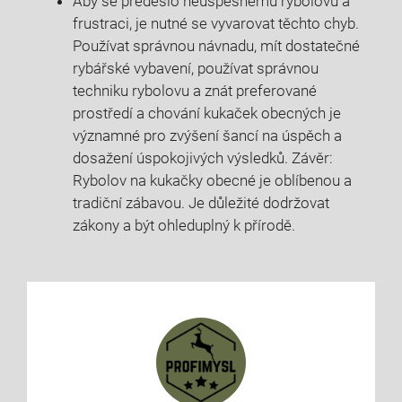
Aby se předešlo neúspěšnému rybolovu a
frustraci, je‌ nutné se vyvarovat těchto chyb.
Používat správnou návnadu, ‍mít⁤ dostatečné
rybářské vybavení, používat správnou
techniku rybolovu a znát preferované
prostředí‌ a chování kukaček obecných je
významné pro zvýšení ‌šancí‍ na úspěch a
dosažení úspokojivých ⁤výsledků. Závěr:
Rybolov na kukačky obecné ⁣je oblíbenou a
tradiční zábavou. Je ⁢důležité dodržovat
zákony a být ohleduplný k přírodě.