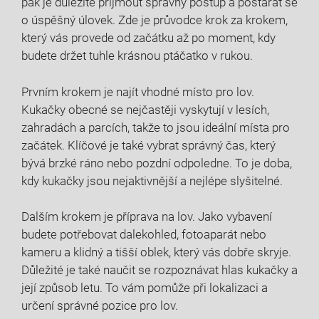
pak je důležité přijmout správný postup a postarat se
o úspěšný úlovek. Zde je průvodce ⁢krok ⁣za krokem,
který vás provede od začátku až po ⁣moment, kdy
budete držet tuhle krásnou ‍ptáčatko ‍v rukou.
Prvním krokem je najít‌ vhodné místo pro lov.
Kukačky obecné se nejčastěji vyskytují v lesích,
zahradách a parcích, ⁣takže ⁢to jsou ideální místa pro​
začátek. Klíčové⁢ je také vybrat správný čas, který
bývá brzké ráno nebo pozdní odpoledne. To je doba,
‍kdy kukačky jsou nejaktivnější a ⁣nejlépe slyšitelné.
Dalším krokem‌ je příprava​ na lov. Jako vybavení
budete potřebovat dalekohled, fotoaparát nebo
kameru a klidný a ‍tišší oblek, ‌který vás dobře skryje.
Důležité⁢ je také naučit se rozpoznávat hlas kukačky a
její způsob ‌letu. To vám pomůže při lokalizaci a
určení správné pozice pro lov.