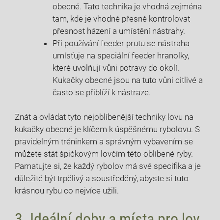
obecné. Tato technika je⁣ vhodná zejména
tam, kde je vhodné ⁤přesně kontrolovat
přesnost házení a umístění​ nástrahy.
Při používání feeder prutu se nástraha
umísťuje na speciální feeder hranolky,
které uvolňují vůni potravy‌ do okolí.
Kukačky obecné ‍jsou na tuto vůni citlivé a
často se přiblíží ​k nástraze.
Znát a ovládat tyto nejoblíbenější techniky lovu na⁣
kukačky obecné je klíčem k úspěšnému rybolovu.⁤ S
pravidelným tréninkem a správným vybavením se
můžete stát špičkovým lovčím této‌ oblíbené ryby.​
Pamatujte si, že každý rybolov má své specifika a je
důležité být trpělivý a soustředěný, abyste si tuto
‌krásnou rybu co⁢ nejvíce užili.
3. Ideální doby a místa pro lov