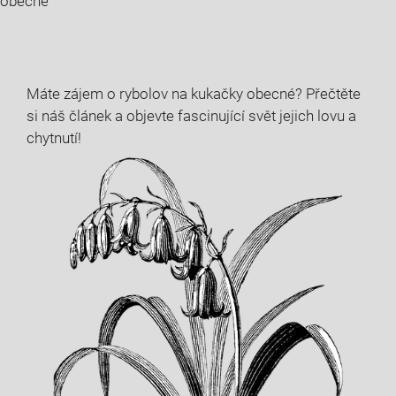
obecné
Máte zájem o rybolov na⁢ kukačky obecné? Přečtěte
si ‍náš⁢ článek⁤ a objevte fascinující svět jejich lovu a
chytnutí!