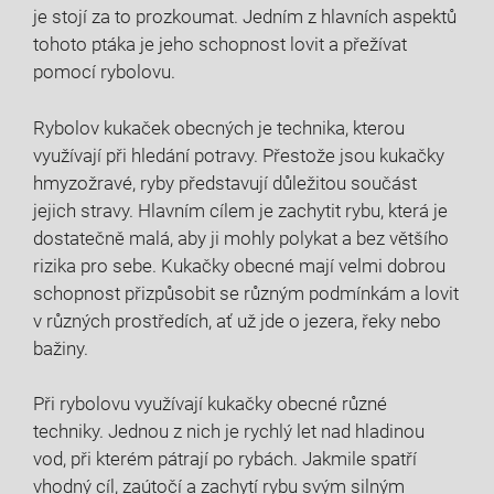
je ‍stojí za to prozkoumat. Jedním⁢ z hlavních aspektů
tohoto ptáka je jeho schopnost lovit a ‌přežívat
pomocí rybolovu.
Rybolov kukaček obecných je technika, kterou‌
využívají při hledání potravy. Přestože jsou kukačky​
hmyzožravé, ryby představují⁤ důležitou součást
‍jejich stravy. Hlavním‍ cílem je zachytit rybu, která je​
dostatečně malá, aby ji mohly polykat a bez většího
rizika pro sebe. ⁤Kukačky obecné ​mají velmi dobrou
schopnost přizpůsobit se různým podmínkám a ⁢lovit
v různých prostředích, ať už jde o jezera, řeky nebo
bažiny.
Při rybolovu využívají kukačky obecné různé
techniky. ​Jednou z nich je​ rychlý ⁢let nad‍ hladinou
vod, při kterém pátrají po rybách. ⁢Jakmile spatří
vhodný ‌cíl, zaútočí a zachytí rybu svým ⁢silným