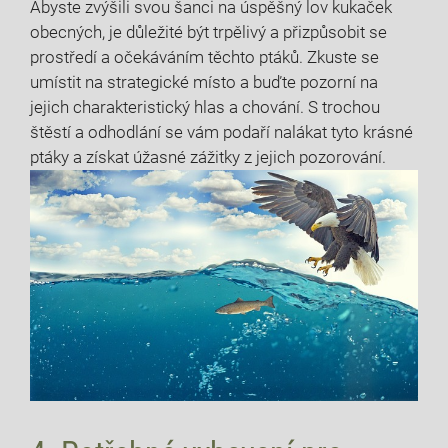
Abyste zvýšili svou šanci na úspěšný lov kukaček
obecných, je ​důležité být⁣ trpělivý a přizpůsobit se
prostředí a ‍očekáváním těchto ptáků. Zkuste se
umístit na strategické místo a buďte pozorní na
jejich charakteristický hlas a⁣ chování. S trochou
štěstí a odhodlání⁣ se ⁣vám podaří nalákat tyto krásné
ptáky ⁣a získat úžasné‌ zážitky z jejich pozorování.