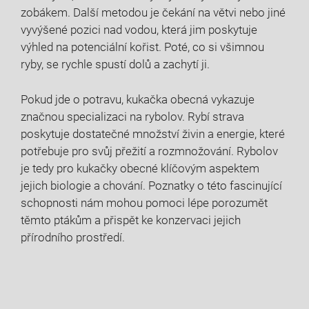
zobákem. Další metodou je čekání na větvi nebo jiné
vyvýšené pozici⁣ nad vodou, která jim poskytuje
výhled ⁣na potenciální kořist. Poté, co si všimnou
ryby,‌ se rychle spustí dolů a ​zachytí ji.
Pokud jde o potravu, kukačka ​obecná vykazuje
značnou specializaci‍ na rybolov. Rybí strava
poskytuje dostatečné množství živin⁢ a energie, které
potřebuje pro svůj přežití a ‌rozmnožování. Rybolov
⁢je tedy pro kukačky obecné klíčovým aspektem
jejich biologie a chování. Poznatky o této fascinující
schopnosti nám ​mohou pomoci lépe porozumět
těmto ptákům a přispět ke konzervaci jejich⁤
přírodního prostředí.