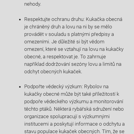
nehody.
Respektujte ochranu druhu: Kukačka obecná
je chráněný druh a lovu na ni by se ‍mělo
provádět v souladu s platnými předpisy a
omezeními. Je důležité si být vědom
omezení, které⁣ se vztahují na lovu na kukačky
obecné,⁢ a ⁢respektovat‌ je. ⁣To zahrnuje
například dodržování sezóny lovu a limitů na
odchyt obecných ‌kukaček.
Podpořte vědecký výzkum: Rybolov na
kukačky obecné může být také příležitostí k
podpoře vědeckého ⁤výzkumu​ a monitorování
těchto ptáků. Některá rybářská⁤ sdružení nebo
organizace spolupracují s výzkumnými
institucemi a poskytují ⁢informace o odchytu a
stavu ​populace kukaček obecných. Tím, že se