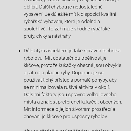
oblíbit.⁣ Další chybou je nedostatečné
vybavení. Je důležité mít k dispozici ⁣kvalitní
rybářské vybavení, které je⁣ odolné a
spolehlivé. To zahrnuje vhodné​ rybářské
pruty, cívky a nástrahy.
Důležitým aspektem je⁢ také správná technika
rybolovu. Mít ‍dostatečnou trpělivost je
klíčové, ‌protože kukačky obecné jsou obvykle
opatrné ⁣a ‍plaché ryby. Doporučuje se
používat tichý přístup a‌ pomalé pohyby, aby
se minimalizovala⁤ rušivá aktivita v okolí.
Dalšími faktory⁣ jsou správná volba lovného
místa a znalost preferencí ⁣kukaček obecných.
Mít informace‌ o jejich životním prostředí a
chování je‌ klíčové pro​ úspěšný rybolov.