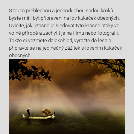
S touto přehlednou a jednoduchou sadou kroků
byste měli být‍ připraveni na lov kukaček obecných.
‍Uvidíte, jak​ úžasné​ je sledovat tyto krásné ptáky ve
volné přírodě a zachytit je na filmu⁣ nebo fotografii. ​
Takže si vezměte dalekohled,⁣ vyražte do‍ lesa a⁤
připravte ⁣se na jedinečný zážitek s lovením kukaček
obecných.