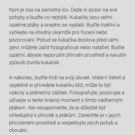
Nyní je čas na samotný lov. Dejte si pozor na své
pohyby a buďte ⁤co nejtišší. ⁢Kukačky jsou velmi
opatrné ptáky a snadno se vyplaší. Buďte trpěliví a
vyčkejte na vhodný okamžik ⁢pro focení nebo
pozorování. ​Pokud⁤ se kukačka doslova před vámi
zjeví, můžete začít fotografovat nebo natáčet. Buďte
opatrní, abyste neporušili ⁢přírodní prostředí a ⁤narušili
‌způsob života kukaček.
A nakonec, buďte hrdí na svůj úlovek. Máte-li štěstí a
⁤úspěšně⁢ si ‍přivedete kukačku blíž, může to být
vzácný a⁣ jedinečný ‍zážitek. Fotografujte, pozorujte a
užívejte si tento krásný moment s tímto nádherným‍
ptákem.⁣ Ale nezapomeňte, že je důležité být
ohleduplný ‌k přírodě a ​ptákům. Zanechte je v jejich
přirozeném prostředí⁤ a respektujte jejich pohyb a
chování.