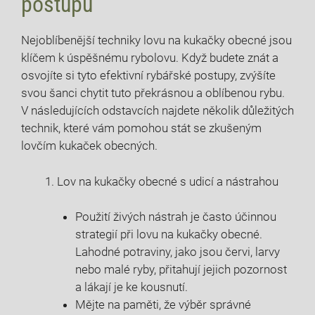
postupů
Nejoblíbenější​ techniky lovu na kukačky​ obecné jsou
klíčem k⁢ úspěšnému rybolovu. Když budete znát a⁢
osvojíte si tyto efektivní rybářské postupy, zvýšíte
svou šanci chytit tuto překrásnou a oblíbenou rybu.
V následujících odstavcích najdete několik důležitých
technik, které vám pomohou stát se zkušeným
⁤lovčím⁣ kukaček obecných.
Lov na ⁣kukačky obecné s udicí a​ nástrahou
Použití⁣ živých nástrah je často účinnou
strategií při lovu na kukačky obecné.
Lahodné potraviny, jako jsou ⁤červi, larvy
nebo malé ryby, přitahují jejich pozornost
⁣a lákají je ke‌ kousnutí.
Mějte ​na paměti, že výběr‌ správné