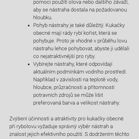
pomoci použití olova nebo ‍dalšího⁢ závaží,
aby se nástraha dostala ‌na požadovanou
hloubku.
Pohyb nástrahy je také důležitý. Kukačky
obecné⁣ mají ‍rády rybí kořist, která se
pohybuje. Proto je vhodné v průběhu⁣ lovu
nástrahu lehce pohybovat, abyste ji udělali
co nejatraktivnější pro ryby.
Vybírejte nástrahy, které odpovídají
aktuálním​ podmínkám vodního prostředí.
Například​ v‍ závislosti na teplotě vody,
hloubce, ​průzračnosti a přítomnosti
potravních zdrojů se může lišit
‌preferovaná barva a​ velikost nástrahy.
Zvýšení účinnosti a atraktivity pro kukačky obecné‌
při rybolovu ⁢vyžaduje správný výběr nástrah a
znalost jejich efektivního použití. S dodržením těchto