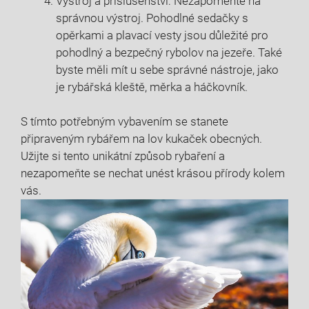
Výstroj a příslušenství: ‌Nezapomeňte na
správnou výstroj. Pohodlné sedačky s
opěrkami a plavací vesty jsou důležité⁤ pro
pohodlný a bezpečný rybolov na jezeře. Také‍
byste měli mít u sebe⁤ správné nástroje, ​jako
je ⁣rybářská kleště, měrka a háčkovník.
S tímto potřebným vybavením se stanete
připraveným rybářem na lov kukaček obecných.
⁣Užijte si tento unikátní ⁤způsob rybaření a
nezapomeňte⁢ se nechat unést⁢ krásou přírody kolem
vás.