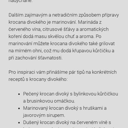
nadýchané.
Dalším zajímavým a netradičním způsobem přípravy
krocana divokého je marinování. Marináda z
červeného vína, citrusové šťávy a aromatických
koření dodá masu skvělou chuť a aroma. Po
marinování můžete krocana divokého také grilovat
na mírném ohni, což mu dodá křupavou kůrčičku a
při zachování šťavnatosti.
Pro inspiraci vám přinášíme pár tipů na konkrétních
receptů s krocany divokého:
Pečený krocan divoký s bylinkovou kůrčičkou
a brusinkovou omáčkou.
Marinovaný krocan divoký s hruškami a
javorovým sirupem.
Dušený krocan divoký na červeném víně s