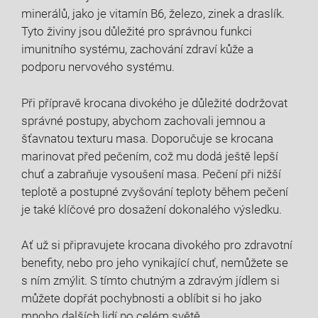
minerálů, jako je vitamín B6, železo, zinek a draslík.
Tyto živiny jsou důležité pro správnou funkci
imunitního systému, zachování zdraví kůže a
podporu nervového systému.
Při přípravě krocana divokého je důležité dodržovat
správné postupy, abychom zachovali jemnou a
šťavnatou texturu masa. Doporučuje se krocana
marinovat před pečením, což mu dodá ještě lepší
chuť a zabraňuje vysoušení masa. Pečení při nižší
teplotě a postupné zvyšování teploty během pečení
je také klíčové pro dosažení dokonalého výsledku.
Ať už si připravujete krocana divokého pro zdravotní
benefity, nebo pro jeho vynikající chuť, nemůžete se
s ním zmýlit. S tímto chutným a zdravým jídlem si
můžete dopřát pochybnosti a oblíbit si ho jako
mnoho dalších lidí po celém světě.