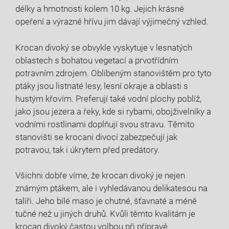
délky a hmotnosti kolem 10 kg. Jejich krásné
opeření a výrazné hřívu jim dávají výjimečný vzhled.
Krocan divoký se obvykle vyskytuje v lesnatých
oblastech s bohatou vegetací a prvotřídním
potravním zdrojem. Oblíbeným stanovištěm pro tyto
ptáky jsou listnaté lesy, lesní okraje a oblasti s
hustým křovím. Preferují také vodní plochy poblíž,
jako jsou jezera a řeky, kde si rybami, obojživelníky a
vodními rostlinami doplňují svou stravu. Těmito
stanovišti se krocani divocí zabezpečují jak
potravou, tak i úkrytem před predátory.
Všichni dobře víme, že krocan divoký je nejen
známým ptákem, ale i vyhledávanou delikatesou na
talíři. Jeho bílé maso je chutné, šťavnaté a méně
tučné než u jiných druhů. Kvůli těmto kvalitám je
krocan divoký častou volbou při přípravě