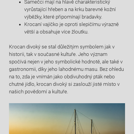
Samečci mají na hlavě charakteristický
vyrůstající hřeben a na krku barevné kožní
výběžky, které připomínají bradavky.
Krocaní vajíčko je oproti slepičímu výrazně
větší a obsahuje více žloutku.
Krocan divoký se stal důležitým symbolem jak v
historii, tak v současné kultuře. Jeho význam
spočívá nejen v jeho symbolické hodnotě, ale také v
gastronomii, díky jeho lahodnému masu. Bez ohledu
na to, zda je vnímán jako obdivuhodný pták nebo
chutné jídlo, krocan divoký si zaslouží jisté místo v
našich povědomí a kultuře.