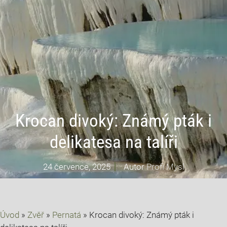
Krocan divoký: Známý pták i
delikatesa na talíři
24 července, 2025
Autor
Profi Mysl
Úvod
»
Zvěř
»
Pernatá
»
Krocan divoký: Známý pták i