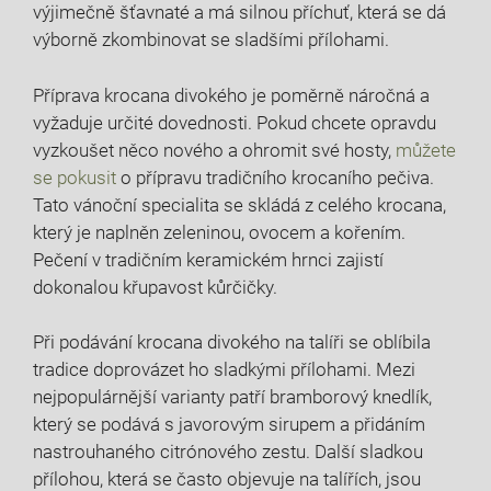
výjimečně šťavnaté a má silnou příchuť, která se dá
výborně zkombinovat se sladšími přílohami.
Příprava krocana divokého je poměrně náročná a
vyžaduje určité dovednosti. Pokud chcete opravdu
vyzkoušet něco nového a ohromit své hosty,
můžete
se pokusit
o přípravu tradičního krocaního pečiva.
Tato vánoční specialita se skládá z celého krocana,
který je naplněn zeleninou, ovocem a kořením.
Pečení v tradičním keramickém hrnci zajistí
dokonalou křupavost kůrčičky.
Při podávání krocana divokého na talíři se oblíbila
tradice doprovázet ho sladkými přílohami. Mezi
nejpopulárnější varianty patří bramborový knedlík,
který se podává s javorovým sirupem a přidáním
nastrouhaného citrónového zestu. Další sladkou
přílohou, která se často objevuje na talířích, jsou