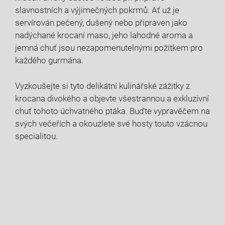
slavnostních a výjimečných pokrmů. Ať už je
servírován pečený, dušený nebo připraven jako
nadýchané krocaní maso, jeho lahodné aroma a
jemná chuť jsou nezapomenutelnými požitkem pro
každého gurmána.
Vyzkoušejte si tyto delikátní kulinářské zážitky z
krocana divokého a objevte všestrannou a exkluzivní
chuť tohoto úchvatného ptáka. Buďte vypravěčem na
svých večeřích a okouzlete své hosty touto vzácnou
specialitou.