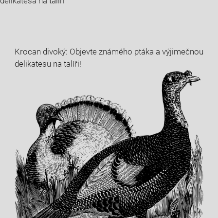
delikatesa na talíři
Krocan divoký: Objevte známého ptáka a výjimečnou
delikatesu na talíři!