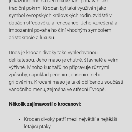
je každoročně na Den díkůvzdání podáván jako
tradiční pokrm. Krocan byl také využíván jako
symbol evropských královských rodin, zvláště v
dobách středověku a renesance. Jeho vznešená a
impozantní povaha ho činí vhodným symbolem
aristokracie a luxusu.
Dnes je krocan divoký také vyhledávanou
delikatesou. Jeho maso je chutné, šťavnaté a velmi
výživné. Mnoho kuchařů ho připravuje různými
způsoby, například pečením, dušením nebo
grilováním. Krocaní maso je také oblíbenou součástí
vánočního menu, zejména ve střední Evropě.
Několik zajímavostí o krocanovi:
Krocan divoký patří mezi největší a nejtěžší
létající ptáky.