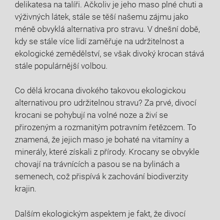
delikatesa na talíři. Ačkoliv je jeho maso plné chuti a
výživných látek, stále se těší našemu zájmu jako
méně obvyklá alternativa pro stravu. V dnešní době,
kdy se stále více lidí zaměřuje na udržitelnost a
ekologické zemědělství, se však divoký krocan stává
stále populárnější volbou.
Co dělá krocana divokého takovou ekologickou
alternativou pro udržitelnou stravu? Za prvé, divocí
krocani se pohybují na volné noze a živí se
přirozeným a rozmanitým potravním řetězcem. To
znamená, že jejich maso je bohaté na vitamíny a
minerály, které získali z přírody. Krocany se obvykle
chovají na trávnících a pasou se na bylinách a
semenech, což přispívá k zachování biodiverzity
krajin.
Dalším ekologickým aspektem je fakt, že divocí