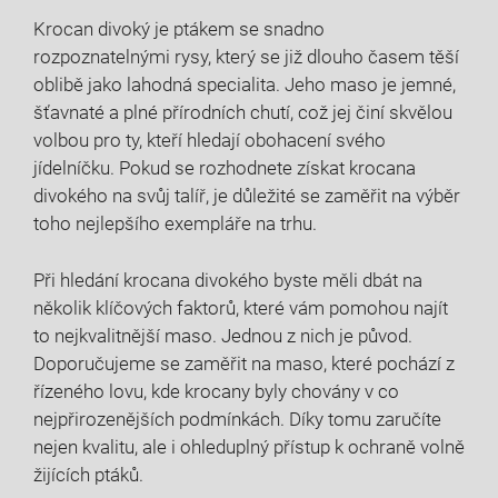
Krocan divoký je ptákem se snadno
rozpoznatelnými rysy, který se již dlouho časem těší
oblibě jako lahodná specialita. Jeho maso je jemné,
šťavnaté a plné přírodních chutí, což jej činí skvělou
volbou pro ty, kteří hledají obohacení svého
jídelníčku. Pokud se rozhodnete získat krocana
divokého na svůj talíř, je důležité se zaměřit na výběr
toho nejlepšího exempláře na trhu.
Při hledání krocana divokého byste měli dbát na
několik klíčových faktorů, které vám pomohou najít
to nejkvalitnější maso. Jednou z nich je původ.
Doporučujeme se zaměřit na maso, které pochází z
řízeného lovu, kde krocany byly chovány v co
nejpřirozenějších podmínkách. Díky tomu zaručíte
nejen kvalitu, ale i ohleduplný přístup k ochraně volně
žijících ptáků.