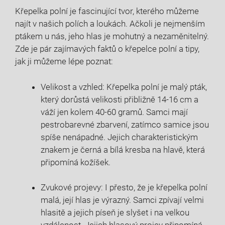
Křepelka polní je fascinující tvor, kterého můžeme
najít v našich polích a loukách. Ačkoli je nejmenším
ptákem u nás, jeho hlas je mohutný a nezaměnitelný.
Zde je pár zajímavých faktů o křepelce polní a tipy,
jak ji můžeme lépe poznat:
Velikost a vzhled: Křepelka polní je malý pták,
který dorůstá velikosti přibližně 14-16 cm a
váží jen kolem 40-60 gramů. Samci mají
pestrobarevné zbarvení, zatímco samice jsou
spíše nenápadné. Jejich charakteristickým
znakem je černá a bílá kresba na hlavě, která
připomíná kožíšek.
Zvukové projevy: I přesto, že je křepelka polní
malá, její hlas je výrazný. Samci zpívají velmi
hlasitě a jejich píseň je slyšet i na velkou