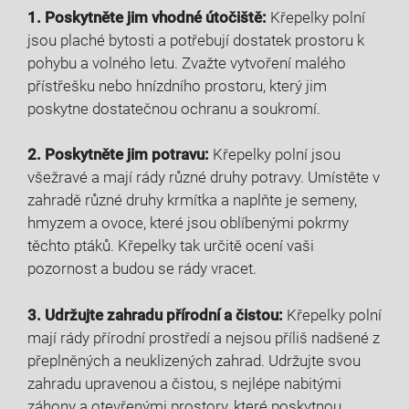
1. Poskytněte jim vhodné útočiště:
Křepelky polní
jsou plaché bytosti a potřebují dostatek prostoru k
pohybu a volného letu. Zvažte vytvoření malého
přístřešku nebo hnízdního prostoru, který jim
poskytne dostatečnou ochranu a soukromí.
2. Poskytněte jim potravu:
Křepelky polní jsou
všežravé a mají rády různé druhy potravy. Umístěte v
zahradě různé druhy krmítka a naplňte je semeny,
hmyzem a ovoce, které jsou oblíbenými pokrmy
těchto ptáků. Křepelky tak určitě ocení vaši
pozornost a budou se rády vracet.
3. Udržujte zahradu přírodní a čistou:
Křepelky polní
mají rády přírodní prostředí a nejsou příliš nadšené z
přeplněných a neuklizených zahrad. Udržujte svou
zahradu upravenou a čistou, s nejlépe nabitými
záhony a otevřenými prostory, které poskytnou