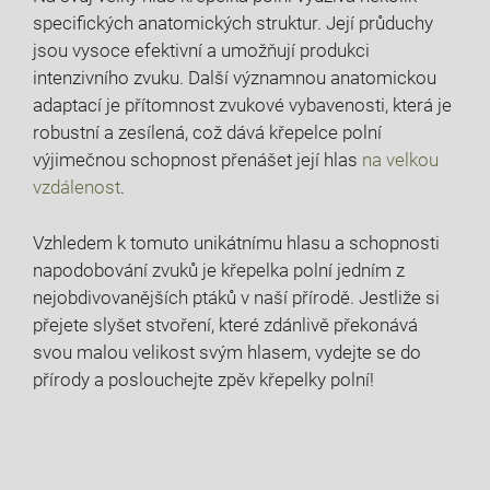
specifických anatomických struktur. Její průduchy
jsou vysoce efektivní a umožňují produkci
intenzivního zvuku. Další významnou anatomickou
adaptací je přítomnost zvukové vybavenosti, která je
robustní a zesílená, což dává křepelce polní
výjimečnou schopnost přenášet její hlas
na velkou
vzdálenost
.
Vzhledem k tomuto unikátnímu hlasu a schopnosti
napodobování zvuků je křepelka polní jedním z
nejobdivovanějších ptáků v naší přírodě. Jestliže si
přejete slyšet stvoření, které zdánlivě překonává
svou malou velikost svým hlasem, vydejte se do
přírody a poslouchejte zpěv křepelky polní!