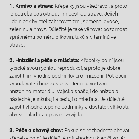
1. Krmivo a strava:
Křepelky jsou všežravci, a proto
je potřeba poskytnout jim pestrou stravu. Jejich
jídelníček by měl zahrnovat zrní, semena, ovoce,
zeleninu a hmyz. Důležité je také věnovat pozornost
správnému poměru bílkovin, tuků a vitamínů ve
stravě.
2. Hnízdění a péče o mláďata:
Křepelky polní jsou
typické svou rychlou reprodukcí, a proto je dobré
zajistit jim vhodné podmínky pro hnízdění. Potřebují
vybudovat si hnízdo s dostatečnou vrstvou
hnízdního materiálu. Vajíčka snášejí do hnízda a
následně je inkubují a pečují o mláďata. Je důležité
zajistit vhodné tepelné podmínky a dostatek vlhkosti,
aby se mláďata správně vyvíjela.
3. Péče o chovný chov:
Pokud se rozhodnete chovat
křepelky polní, je důležité mít vhodnou klec či voliéru,