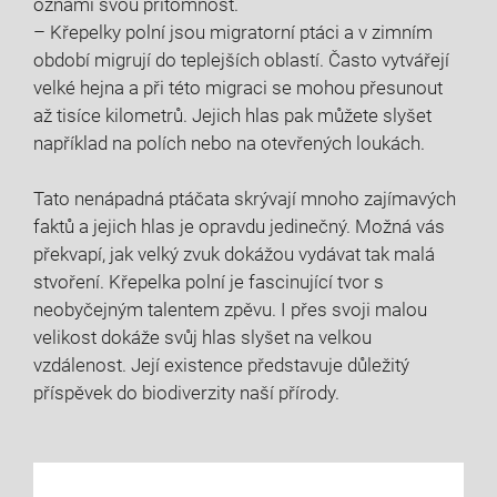
oznámí svou přítomnost.
– Křepelky polní jsou migratorní ptáci a v zimním
období migrují do teplejších oblastí. Často vytvářejí
velké hejna a při této migraci se mohou přesunout
až tisíce kilometrů. Jejich hlas pak můžete slyšet
například na polích nebo na otevřených loukách.
Tato nenápadná ptáčata skrývají mnoho zajímavých
faktů a jejich hlas je opravdu jedinečný. Možná vás
překvapí, jak velký zvuk dokážou vydávat tak malá
stvoření. Křepelka polní je fascinující tvor s
neobyčejným talentem zpěvu. I přes svoji malou
velikost dokáže svůj hlas slyšet na velkou
vzdálenost. Její existence představuje důležitý
příspěvek do biodiverzity naší přírody.