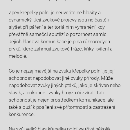
Zpěv křepelky polní je neuvěřitelně hlasitý a
dynamický. Její zvukové projevy jsou nejčastěji
slyšet při páření a teritoriálním vyhranění, kdy
převážně samečci soutěží o pozornost samic.
Jejich hlasová komunikace je plná různorodých
prvků, které zahrnují zvukové fráze, křiky, kvílení a
melodie.
Co je nejzajímavější na zvuku křepelky polní, je její
schopnost napodobovat jiné zvuky přírody. Může
napodobovat zvuky jiných ptáků, jako je skřivan nebo
slavík, a dokonce i zvuky hmyzu či zvířat. Tato
schopnost je nejen prostředkem komunikace, ale
také slouží k posílení své přítomnosti a zastrašení
konkurence.
Na svůj velký hlas křepelka polní využívá několik