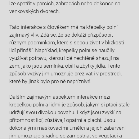
lze spatřit v parcích, zahradách nebo dokonce na
venkovských dvorech.
Tato interakce s člověkem má na křepelky polní
zajímavý vliv. Zdá se, že se dokáží přizpůsobit
různým podmínkám, které s sebou život v blízkosti
lidí přináší. Například, křepelky polní se naučily
využívat potravu, kterou lidé nechtěně shazují na
zem, jako jsou semínka, obilí a zbytky jídla. Tento
způsob výživy jim umožňuje přežívat i v prostředí,
které by jinak bylo pro ně nepříznivé.
Dalším zajímavým aspektem interakce mezi
křepelkou polní a lidmi je způsob, jakým si ptáci stále
udržují svou divokou povahu. I když jsou zvyklí na
přítomnost lidí, zůstávají opatrní a plachí. Jsou
dokonalými maskovacími umělci a jejich zabarvení
jim umožňuje snadno se zaměstnat ve vegetaci a