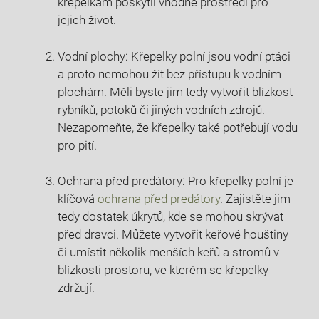
křepelkám poskytli vhodné prostředí pro
jejich život.
Vodní plochy: Křepelky polní jsou vodní ptáci
a proto nemohou žít bez přístupu k vodním
plochám. Měli byste jim tedy vytvořit blízkost
rybníků, potoků či jiných vodních zdrojů.
Nezapomeňte, že křepelky také potřebují vodu
pro pití.
Ochrana před predátory: Pro křepelky polní je
klíčová
ochrana před predátory
. Zajistěte jim
tedy dostatek úkrytů, kde se mohou skrývat
před dravci. Můžete vytvořit keřové houštiny
či umístit několik menších keřů a stromů v
blízkosti prostoru, ve kterém se křepelky
zdržují.