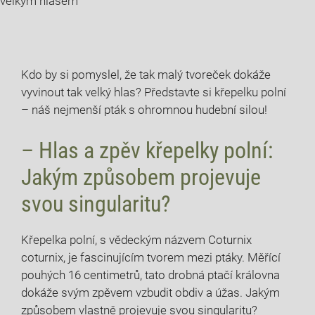
velkým hlasem
Kdo by si pomyslel, že tak malý tvoreček dokáže
vyvinout tak velký hlas? Představte si křepelku polní
– náš nejmenší pták s ohromnou hudební silou!
– Hlas a zpěv křepelky polní:
Jakým způsobem projevuje
svou singularitu?
Křepelka polní, s vědeckým názvem Coturnix
coturnix, je fascinujícím tvorem mezi ptáky. Měřící
pouhých 16 centimetrů, tato drobná ptačí královna
dokáže svým zpěvem vzbudit obdiv a úžas. Jakým
způsobem vlastně projevuje svou singularitu?