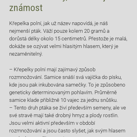
známost
Křepelka polní, jak už název napovídá, je náš
nejmenší pták. Váží pouze kolem 20 gramů a
dorůstá délky okolo 15 centimetrů. Přestože je malá,
dokáže se ozývat velmi hlasitým hlasem, který je
nezaměnitelný.
– Křepelky polní mají zajímavý způsob
rozmnožování. Samice snáší svá vajíčka do písku,
kde jsou pak inkubována samečky. To je způsobeno
geneticky determinovaným pohlavím. Průměrně
samice klade přibližně 10 vajec za jednu snůšku.
– Tento druh ptáka se živí především semeny, ale ve
své stravě mají také drobný hmyz a plody rostlin.
Jsou velmi aktivní především v období
rozmnožování a jsou často slyšet, jak svým hlasem