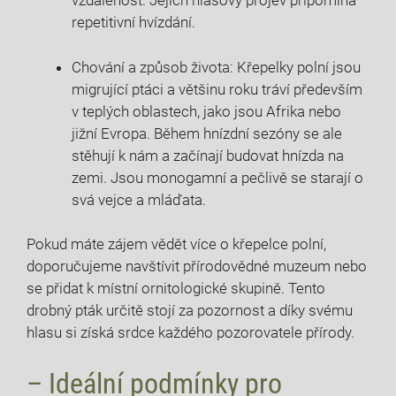
vzdálenost. Jejich hlasový projev připomíná
repetitivní hvízdání.
Chování a způsob života: Křepelky polní jsou
migrující ptáci a většinu roku tráví především
v teplých oblastech, jako jsou Afrika nebo
jižní Evropa. Během hnízdní sezóny se ale
stěhují k nám a začínají budovat hnízda na
zemi. Jsou monogamní a pečlivě se starají o
svá vejce a mláďata.
Pokud máte zájem vědět více o křepelce polní,
doporučujeme navštívit přírodovědné muzeum nebo
se přidat k místní ornitologické skupině. Tento
drobný pták určitě stojí za pozornost a díky svému
hlasu si získá srdce každého pozorovatele přírody.
– Ideální podmínky pro