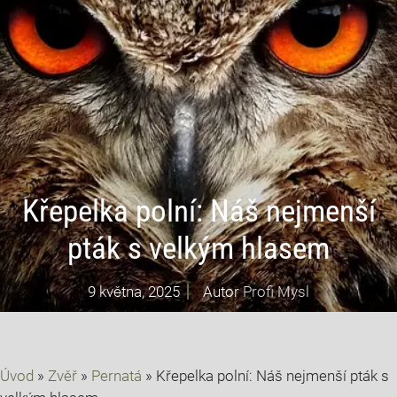
Křepelka polní: Náš nejmenší
pták s velkým hlasem
9 května, 2025
Autor
Profi Mysl
Úvod
»
Zvěř
»
Pernatá
»
Křepelka polní: Náš nejmenší pták s