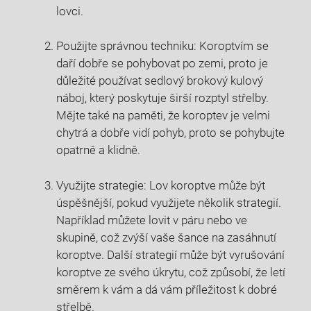
lovci.
Použijte správnou techniku: Koroptvím se
daří dobře se pohybovat​ po ⁢zemi, ‍proto je
důležité ⁣používat sedlový brokový kulový
náboj, který poskytuje širší rozptyl střelby.⁤
Mějte také na paměti, že koroptev je velmi
chytrá ⁢a⁢ dobře vidí pohyb, proto se pohybujte
opatrně a klidně.
Využijte strategie: Lov koroptve‍ může⁤ být
úspěšnější, pokud využijete několik strategií.‍
Například můžete lovit‌ v páru‍ nebo ve
⁤skupině, což zvýší vaše šance na zasáhnutí
koroptve. Další strategií může být vyrušování
koroptve ze svého úkrytu, což ⁣způsobí, že letí
směrem k vám a dá vám‍ příležitost k dobré⁢
střelbě.