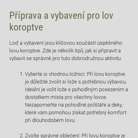
Příprava ​a vybavení pro lov​
koroptve
Loď⁤ a vybavení⁢ jsou klíčovou součástí ‌úspěšného
lovu koroptve. Zde je několik tipů, jak si připravit a
vybavit se správně pro tuto ⁢dobrodružnou⁤ aktivitu.
Vyberte ​si vhodnou​ ložnici: Při lovu koroptve
je důležité ⁢zvolit si lože s potřebnou​ výbavou.
Ideální je ​volit ‌lože s pohodlným ‍posezením a
dostatkem místa pro všechny lovce.
Nezapomeňte ‌na pohodlné polštáře a deky,
které vám pomohou získat potřebný komfort
při dlouhodobém lovu.
Zvolte správné oblečení:‌ Při lovu ‍koroptve je‌