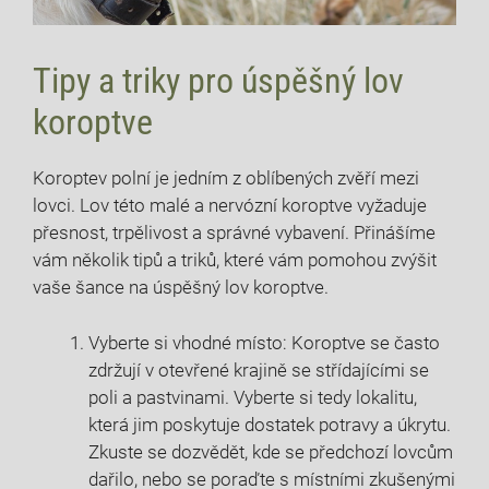
Tipy a triky pro úspěšný lov
koroptve
Koroptev polní je jedním⁢ z oblíbených zvěří mezi
lovci. Lov této malé a nervózní koroptve ‍vyžaduje
přesnost, ​trpělivost a ⁣správné vybavení.⁣ Přinášíme
vám několik tipů⁤ a triků, které vám pomohou‍ zvýšit
vaše šance na úspěšný lov ​koroptve.
Vyberte‌ si vhodné⁢ místo: Koroptve se často
zdržují ​v otevřené krajině se střídajícími se
poli a​ pastvinami. Vyberte si tedy lokalitu,⁣
která jim‍ poskytuje dostatek potravy a úkrytu.
Zkuste se ⁤dozvědět, kde se předchozí lovcům
dařilo, nebo se poraďte s místními zkušenými