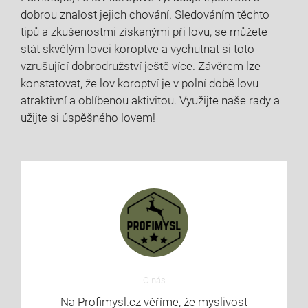
dobrou znalost jejich chování. Sledováním těchto
tipů a​ zkušenostmi získanými při lovu,‌ se​ můžete
stát skvělým lovci koroptve‌ a vychutnat si toto
vzrušující ‍dobrodružství ještě​ více. Závěrem lze
konstatovat,⁣ že⁤ lov koroptví je v polní době lovu
‌atraktivní a oblíbenou aktivitou. Využijte⁢ naše rady a
užijte si ⁣úspěšného lovem!
O nás
Na Profimysl.cz věříme, že myslivost