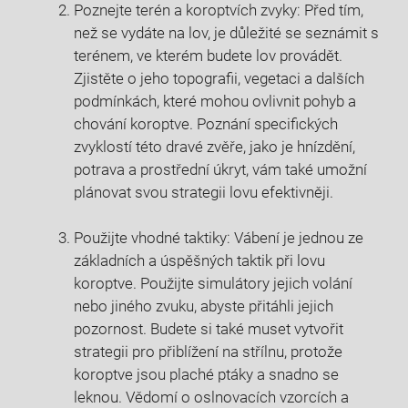
Poznejte terén a​ koroptvích‌ zvyky: Před tím,
⁤než se vydáte⁢ na lov, je ⁢důležité se seznámit⁤ s
terénem, ve kterém budete lov provádět.
Zjistěte ​o jeho topografii, vegetaci a dalších
podmínkách, které mohou ovlivnit pohyb a⁣
chování koroptve. Poznání specifických
zvyklostí ‍této dravé ​zvěře, jako je hnízdění,
potrava a ⁢prostřední úkryt,​ vám také⁣ umožní
plánovat svou strategii lovu efektivněji.
Použijte vhodné taktiky: Vábení je jednou ze
základních a úspěšných ⁤taktik při lovu
koroptve. ⁣Použijte simulátory jejich volání
nebo jiného ⁢zvuku, abyste ⁤přitáhli jejich‌
pozornost. Budete si také muset vytvořit
strategii pro přiblížení‌ na střílnu, ​protože
koroptve jsou plaché ptáky a snadno se
⁣leknou. Vědomí o oslnovacích vzorcích a