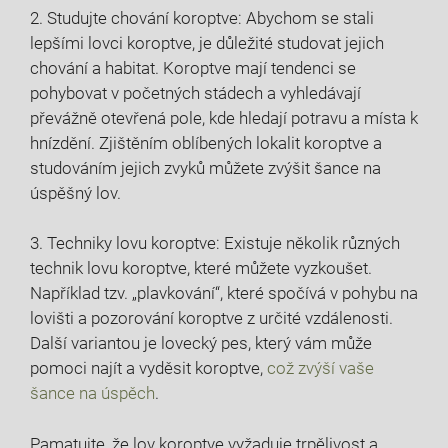
2. Studujte chování koroptve: Abychom se stali
lepšími lovci⁣ koroptve, je důležité studovat jejich
chování a habitat. ‍Koroptve mají ⁢tendenci se
pohybovat​ v početných stádech‍ a vyhledávají
převážně otevřená⁣ pole, kde hledají potravu a místa ‍k
hnízdění. Zjištěním oblíbených lokalit koroptve a‍
studováním jejich zvyků ‌můžete zvýšit šance na
úspěšný lov.
3. Techniky lovu⁢ koroptve:‌ Existuje několik ‍různých
technik ‌lovu koroptve, které ⁤můžete ⁣vyzkoušet. ​
Například⁤ tzv. „plavkování“, které spočívá​ v pohybu na
lovišti ​a pozorování koroptve z určité vzdálenosti.
Další variantou je ⁢lovecký pes, který vám může
pomoci najít a vyděsit koroptve,
což zvýší​ vaše
šance na úspěch
.
Pamatujte, že​ lov koroptve vyžaduje trpělivost a