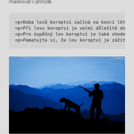
maskovat v přírodě.
<p>Doba lovů koroptví začíná na konci léta a
<p>Při lovu koroptví je velmi důležité dodrž
<p>Pro úspěšný lov koroptví je také vhodné p
<p>Pamatujte si, že lov koroptví je zážitkem