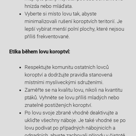
hnízda nebo mláďata.
Vyberte si místo lovu tak, abyste​
minimalizovali rušení koroptvích teritorií. Je​
lepší‍ vybírat menší​ polní plochy, ‍které nejsou
příliš frekventované.
Etika během lovu koroptví:
Respektujte komunitu ostatních ⁢lovců
koroptví a ​dodržujte pravidla stanovená
místními mysliveckými sdruženími.
Zaměřte se na kvalitu lovu, nikoli na‌ kvantitu
ptáků. Vyhněte se lovu příliš mladých nebo
znatelně postižených‌ koroptví.
Po lovu svoje zbraně vhodně deaktivujte a
ukliďte všechny náboje.​ Je také vhodné se po
lovu ‌podívat po případných ⁤nábojnicích a
‌odpadcích,⁤ abyste zachovali‍ přírodu v čistotě.