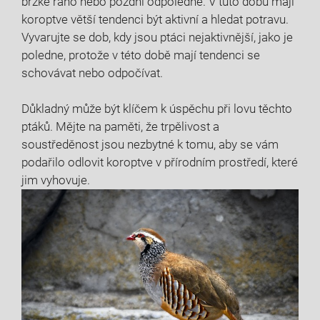
brzké ráno nebo pozdní odpoledne. V tuto dobu mají
koroptve větší tendenci být aktivní a ‌hledat ‌potravu.
Vyvarujte se ‌dob, kdy jsou ptáci nejaktivnější, jako je
poledne, protože ​v této ⁣době mají tendenci se
schovávat nebo odpočívat.
Důkladný ‍může být klíčem k ​úspěchu při lovu⁢ těchto
ptáků. ⁤Mějte na paměti, že trpělivost a
soustředěnost jsou nezbytné k tomu, aby ⁤se vám
podařilo‌ odlovit koroptve v ⁢přírodním prostředí, které
jim‌ vyhovuje.