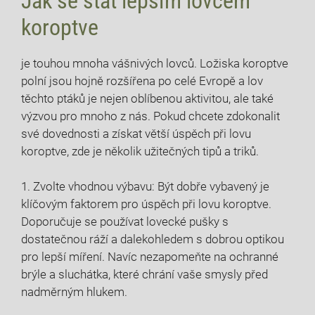
Jak se stát lepším lovcem
⁤koroptve
je touhou mnoha vášnivých ‍lovců. Ložiska koroptve
polní jsou hojně rozšířena po celé Evropě a lov
těchto ptáků je nejen oblíbenou aktivitou, ale také
výzvou pro ⁢mnoho z nás. Pokud chcete zdokonalit
své dovednosti a získat větší úspěch při lovu
koroptve, zde je několik ‌užitečných tipů a ‍triků.
1. Zvolte vhodnou výbavu: Být dobře vybavený ‍je
klíčovým faktorem pro úspěch při lovu koroptve.
Doporučuje se používat lovecké pušky s
‍dostatečnou ​ráží a dalekohledem s​ dobrou optikou
pro lepší míření. Navíc nezapomeňte na ochranné
brýle a sluchátka, které ​chrání vaše smysly před
nadměrným hlukem.