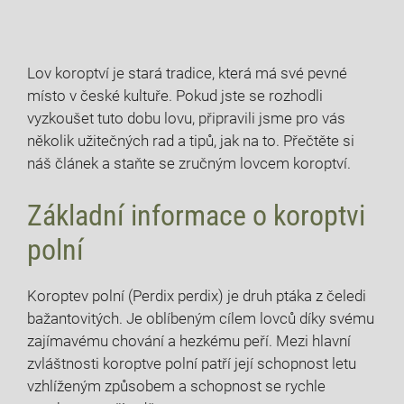
Lov koroptví je⁢ stará tradice, která ⁢má své pevné
místo ⁢v české kultuře. Pokud‌ jste se rozhodli
vyzkoušet tuto dobu lovu, připravili jsme⁣ pro ‌vás
několik užitečných rad a tipů, jak na to. Přečtěte⁢ si⁢
náš článek a staňte se zručným lovcem koroptví.
Základní informace o koroptvi
polní
Koroptev polní (Perdix⁢ perdix) ⁣je druh ptáka z čeledi‍
bažantovitých. Je oblíbeným cílem lovců díky ‌svému
zajímavému chování a hezkému‍ peří. Mezi ‌hlavní
zvláštnosti koroptve‌ polní patří její schopnost letu
vzhlíženým způsobem a schopnost se rychle