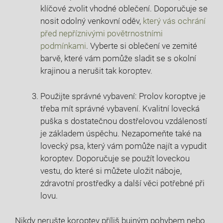
klíčové zvolit vhodné oblečení. ⁤Doporučuje se
nosit odolný venkovní‌ oděv,
který⁤ vás ochrání
před nepříznivými povětrnostními
podmínkami
. Vyberte si oblečení ve zemité
barvě, které vám pomůže sladit se s⁣ okolní
⁢krajinou ⁢a nerušit tak​ koroptev.
Použijte správné vybavení: Prolov koroptve ‍je ​
třeba mít správné vybavení. ​Kvalitní lovecká
‌puška ‍s dostatečnou dostřelovou vzdáleností
je základem úspěchu. Nezapomeňte také na
lovecký psa, který vám pomůže ​najít a vypudit
koroptev. Doporučuje se použít loveckou
vestu,⁤ do⁣ které si můžete uložit ⁣náboje,
zdravotní prostředky⁤ a další věci potřebné při
lovu.
Nikdy nerušte​ koroptev příliš⁤ bujným pohybem ‍nebo