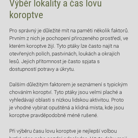
Výběr lokality ‌a čas lovu⁢
koroptve
Pro správný je důležité mít na paměti ⁣několik faktorů.
Prvním z nich je pochopení přirozeného ‍prostředí, ve
kterém ‌koroptve⁤ žijí. Tyto ptáky lze ⁤často najít na
otevřených ⁢polích,​ pastvinách, loukách a ‌okrajích
‍lesů. Jejich přítomnost je často spjata⁤ s
dostupností potravy a úkrytu.
Dalším důležitým faktorem​ je seznámení⁣ s typickým
chováním koroptví. Tyto‌ ptáky jsou ⁢velmi plaché a
vyhledávají oblasti s nízkou lidskou aktivitou. Proto
⁢je vhodné vybírat⁢ opuštěná a‍ klidná místa,⁢ kde ⁣jsou
⁣koroptve pravděpodobně⁤ méně rušené.
Při výběru‌ času lovu koroptve je nejlepší volbou