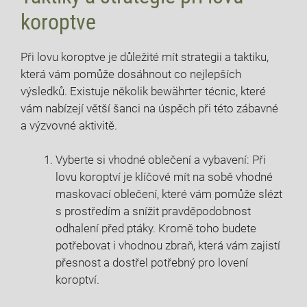
⁢koroptve
Při lovu koroptve je důležité mít strategii a⁢ taktiku,
která vám pomůže dosáhnout co nejlepších
⁢výsledků. ⁤Existuje několik bewährter técnic, které
‍vám nabízejí větší šanci na úspěch při této zábavné
a výzvovné ⁤aktivitě.
Vyberte​ si⁤ vhodné oblečení ⁢a vybavení: Při
lovu koroptví je klíčové mít na sobě vhodné
maskovací oblečení, které vám pomůže slézt
s prostředím a snížit pravděpodobnost
odhalení před ptáky. ⁣Kromě ‌toho budete
potřebovat i vhodnou zbraň, která vám zajistí
přesnost ⁤a dostřel ⁣potřebný​ pro lovení
koroptví.