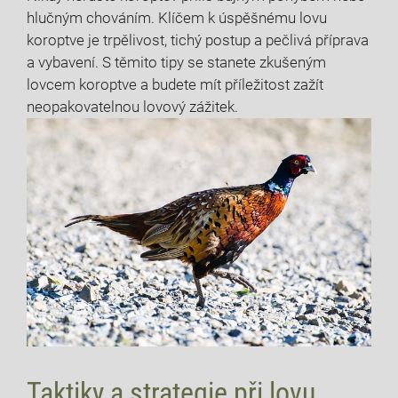
hlučným ⁣chováním. Klíčem k úspěšnému ⁢lovu‌
koroptve je trpělivost, ⁣tichý postup ​a⁢ pečlivá příprava
a vybavení. S ‍těmito tipy se stanete zkušeným
lovcem koroptve a‍ budete mít příležitost zažít
neopakovatelnou lovový zážitek.
Taktiky a strategie při lovu