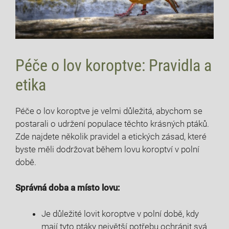
Péče o ⁢lov ⁤koroptve: Pravidla ‌a
etika
Péče o lov koroptve​ je ‍velmi⁤ důležitá, abychom se
postarali o udržení populace těchto krásných ptáků.
⁤Zde najdete několik pravidel ⁢a etických zásad, které
byste měli dodržovat během lovu koroptví v polní
době.
Správná ⁤doba⁢ a místo‌ lovu:
Je důležité lovit koroptve v polní době, kdy
mají tyto ⁢ptáky největší ​potřebu ochránit svá