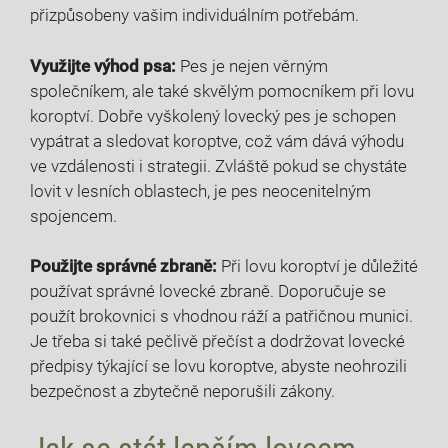
přizpůsobeny vašim individuálním⁢ potřebám.
Využijte výhod ‌psa:
Pes je nejen věrným
společníkem, ale také skvělým pomocníkem při lovu
koroptví. Dobře vyškolený lovecký‍ pes je ‌schopen⁣
vypátrat a sledovat koroptve,‍ což vám dává výhodu
ve vzdálenosti i strategii. Zvláště pokud se chystáte‌
lovit v lesních oblastech, je pes neocenitelným
spojencem.
Použijte správné⁤ zbraně:
Při lovu koroptví je‍ důležité
používat správné lovecké zbraně. Doporučuje se
použít brokovnici s vhodnou ráží a patřičnou munici.
⁣Je třeba si také ‌pečlivě ‌přečíst a dodržovat lovecké
předpisy týkající se lovu koroptve, abyste ‍neohrozili
bezpečnost a ‌zbytečně neporušili⁤ zákony.