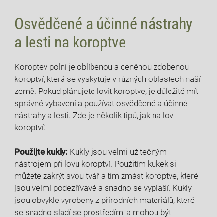
Osvědčené a účinné ‌nástrahy
a lesti na koroptve
Koroptev polní je oblíbenou a ceněnou zdobenou
koroptví, ‍která ⁣se vyskytuje v různých oblastech naší
země. Pokud plánujete lovit ⁣koroptve, je důležité mít
správné vybavení⁤ a používat osvědčené⁣ a účinné
nástrahy ⁢a lesti. Zde ​je několik tipů, ⁢jak⁣ na‍ lov
koroptví:
Použijte kukly:
Kukly ⁢jsou velmi užitečným
nástrojem při lovu koroptví. Použitím kukek si
můžete zakrýt svou​ tvář a ⁤tím zmást koroptve, ‌které
jsou velmi podezřívavé a‍ snadno ​se vyplaší. Kukly
jsou obvykle vyrobeny z přírodních materiálů, které
‌se snadno sladí se prostředím, a ‍mohou ​být