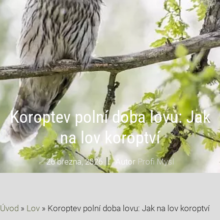
Koroptev polní doba lovu: Jak
na lov koroptví
26 března, 2026
Autor
Profi Mysl
Úvod
»
Lov
»
Koroptev polní doba lovu: Jak na lov koroptví