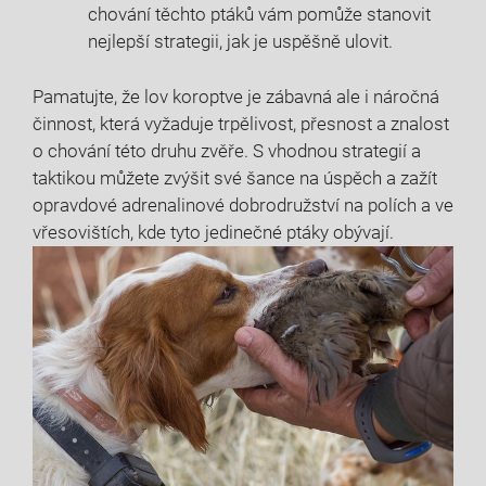
chování těchto ptáků ‍vám pomůže stanovit​
nejlepší strategii, jak ⁣je uspěšně ulovit.
Pamatujte, že⁣ lov koroptve je⁣ zábavná ale i náročná
činnost, která vyžaduje trpělivost, přesnost a znalost⁢
o chování této druhu zvěře. S vhodnou strategií‍ a‍
taktikou můžete zvýšit své‌ šance na úspěch a⁣ zažít
opravdové adrenalinové dobrodružství na polích a ve
vřesovištích, kde tyto jedinečné ptáky obývají.