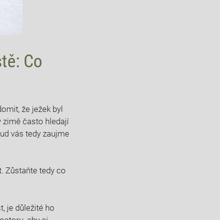
tě: Co
omit, že ježek byl
v zimě často hledají
kud vás tedy zaujme
it. Zůstaňte tedy co
t, je důležité ho
storu, aby si