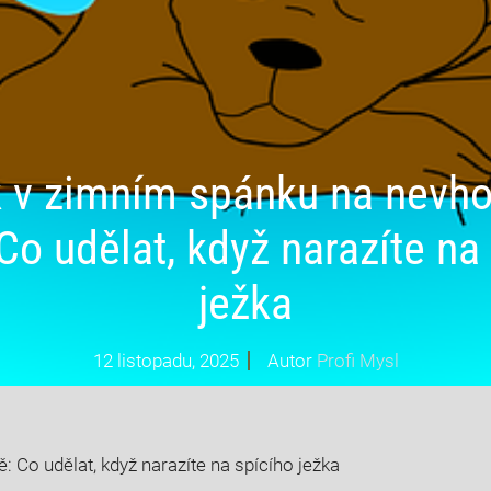
 v zimním spánku na nev
Co udělat, když narazíte na
ježka
12 listopadu, 2025
Autor
Profi Mysl
Co udělat, když narazíte na spícího ježka