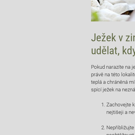
Ježek v z
udělat, kd
Pokud narazíte na j
právě na této lokali
teplá a chráněná m
spící ježek na nezn
Zachovejte kl
nejtišeji a n
Nepřibližujte 
neobtěžovat 