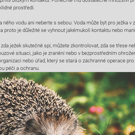
lidné prostředí.
na něho vodu ani neberte s sebou: Voda může být pro ježka v
a proto je důležité se vyhnout jakémukoli kontaktu nebo mani
í, zda ježek skutečně spí, můžete zkontrolovat, zda se třese 
nouzové situaci, jako je zranění nebo v bezprostředním ohrožen
rganizaci nebo úřad, který se stará o záchranné operace pro zv
ou péči a ochranu.