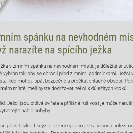
imním spánku na nevhodném mís
yž narazíte na spícího ježka
ežka v zimním spánku na nevhodném místě, je důležité si uvěd
tě vybrán tak, aby se chránil před zimními podmínkami. Ježci 
ísta, kde mohou spát bezpečně a přečkat chladné období. Po
ámém místě, měli byste dodržovat několik důležitých kroků:
id: Ježci jsou citlivá zvířata a přílišná rušivost je může naruš
evytvářejte náhlé pohyby.
se příliš blízko: I když je uzření spícího ježka vzácná příležitos
příliš blízkým kontaktu. Ponechte mu dostatečné množství pro