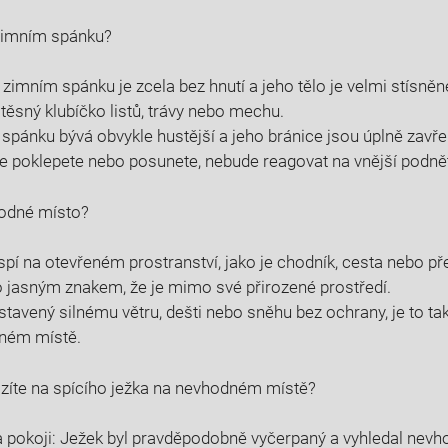
 zimním spánku?
 zimním spánku je zcela bez hnutí a jeho tělo je velmi stísně
těsný klubíčko listů, trávy nebo mechu.
e spánku bývá obvykle hustější a jeho bránice jsou úplně zavře
e poklepete nebo posunete, nebude reagovat na vnější podnět
odné místo?
spí na otevřeném prostranství, jako je chodník, cesta nebo př
to jasným znakem, že je mimo své přirozené prostředí.
ystavený silnému větru, dešti nebo sněhu bez ochrany, je to ta
dném místě.
azíte na spícího ježka na nevhodném místě?
 pokoji: Ježek byl pravděpodobně vyčerpaný a vyhledal nevh