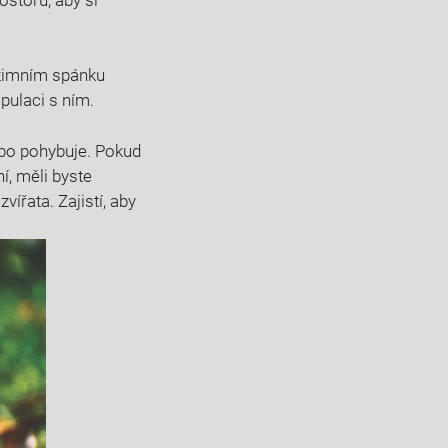
 zimním spánku
pulaci s ním.
nebo pohybuje. Pokud
í, měli byste
ířata. Zajistí, aby