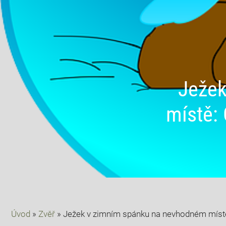
Ježek
místě: 
Úvod
»
Zvěř
»
Ježek v zimním spánku na nevhodném místě: 