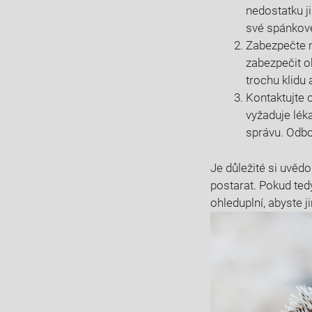
nedostatku j
své spánkov
Zabezpečte m
zabezpečit o
trochu klidu 
Kontaktujte 
vyžaduje lék
správu. Odbo
Je důležité si uvědo
postarat. Pokud ted
ohleduplní, abyste 