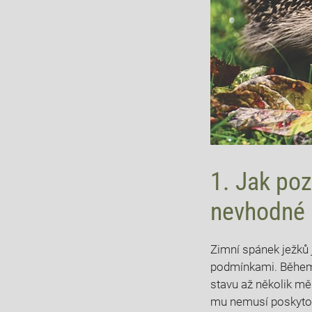
1. Jak poz
nevhodné 
Zimní spánek ježků 
podmínkami. Během t
stavu až několik mě
mu nemusí poskytov