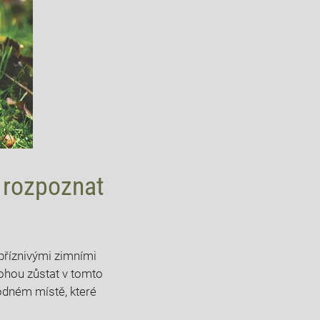
k rozpoznat
epříznivými zimními
ohou zůstat v tomto
odném místě, které