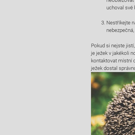
uchoval své k
Nestříkejte 
nebezpečná, 
Pokud si nejste jist
je ježek v jakékoli 
kontaktovat místní o
ježek dostal správn