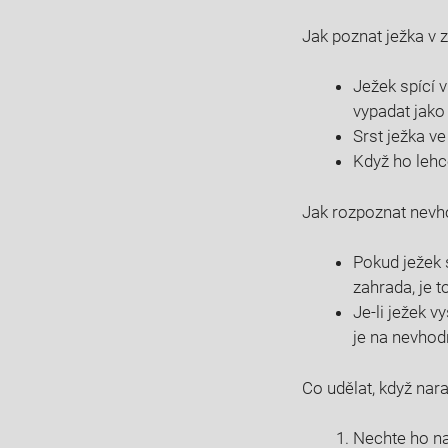
Jak poznat ježka v
Ježek spící v
vypadat jako 
Srst ježka v
Když ho lehc
Jak rozpoznat nevh
Pokud ježek 
zahrada, je 
Je-li ježek v
je na nevho
Co udělat, když nar
Nechte ho na