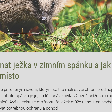
nat ježka v zimním spánku a ja
místo
je přirozeným jevem, kterým se tito malí savci chrání před n
ohoto spánku je jejich tělesná aktivita výrazně snížená a m
síců. Avšak existuje možnost, že ježek může usnout na nevh
at potřebnou ochranu a pohodlí.