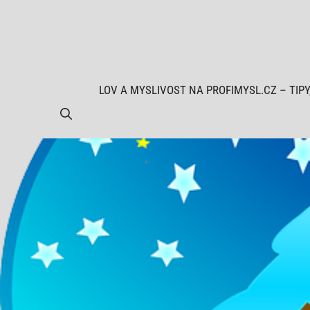
Přeskočit
na
obsah
LOV A MYSLIVOST NA PROFIMYSL.CZ – TIPY