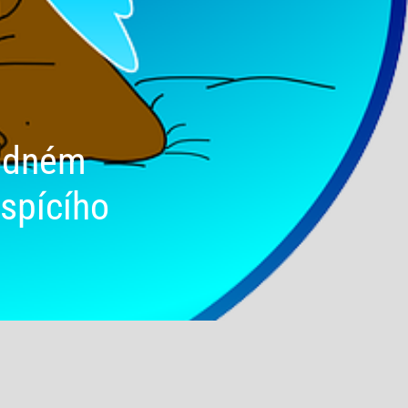
hodném
 spícího