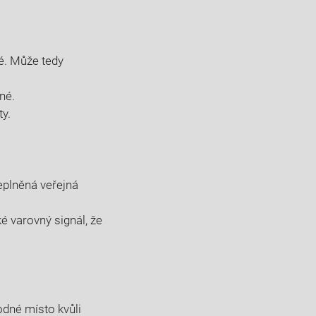
né. Může tedy
né.
y.
eplněná veřejná
ké varovný signál, že
odné místo kvůli