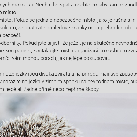
iných možností. Nechte ho spát a nechte ho, aby sám rozhodl,
é místo.
ísto: Pokud se jedná o nebezpečné místo, jako je rušná silni
kolí tím, že postavíte dohledové značky nebo přehradíte oblast
a bezpečí.
odborníky: Pokud jste si jisti, že ježek je na skutečně nevho
ařskou pomoc, kontaktujte místní organizaci pro ochranu zvíř
rníci vám mohou poradit, jak nejlépe postupovat.
mit, že ježky jsou divoká zvířata a na přírodu mají své způsob
y narazíte na ježka v zimním spánku na nevhodném místě, bu
jim nedělali žádné přímé nebo nepřímé škody.