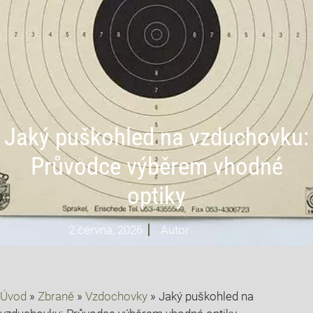
Jaký puškohled na vzduchovku:
Průvodce výběrem vhodné
optiky
2 června, 2026
Autor
Profi Mysl
Úvod
»
Zbraně
»
Vzdochovky
»
Jaký puškohled na