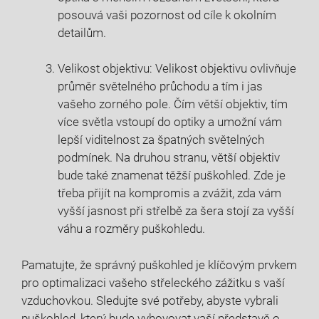
posouvá vaši pozornost od cíle k okolním
detailům.
Velikost objektivu: Velikost objektivu ovlivňuje
průměr světelného průchodu a tím i jas
vašeho zorného pole. Čím větší objektiv, tím
více světla vstoupí do optiky a umožní vám
lepší viditelnost za špatných světelných
podmínek. Na druhou stranu, větší objektiv
bude také znamenat těžší puškohled. Zde je
třeba přijít na kompromis a zvážit, zda vám
vyšší jasnost při střelbě za šera stojí za vyšší
váhu a rozměry puškohledu.
Pamatujte, že správný puškohled je klíčovým prvkem
pro optimalizaci vašeho střeleckého zážitku s vaší
vzduchovkou. Sledujte své potřeby, abyste vybrali
puškohled, který bude vyhovovat vaší představě o