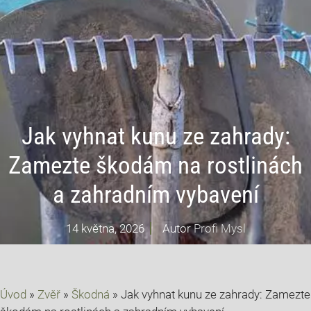
Jak vyhnat kunu ze zahrady:
Zamezte škodám na rostlinách
a zahradním vybavení
14 května, 2026
Autor
Profi Mysl
Úvod
»
Zvěř
»
Škodná
»
Jak vyhnat kunu ze zahrady: Zamezte