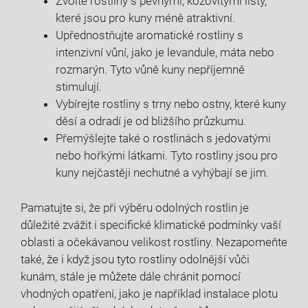
Zvolte rostliny s pevnými, kožovitými listy,
které jsou pro kuny méně atraktivní.
Upřednostňujte aromatické rostliny s
intenzivní vůní, jako je levandule, máta nebo
rozmarýn. Tyto vůně kuny nepříjemně
stimulují.
Vybírejte rostliny s trny nebo ostny, které kuny
děsí a odradí je od bližšího průzkumu.
Přemýšlejte také o rostlinách s jedovatými
nebo hořkými látkami. Tyto rostliny jsou pro
kuny nejčastěji nechutné a vyhýbají se jim.
Pamatujte si, že při výběru odolných rostlin je
důležité zvážit i specifické klimatické podmínky vaší
oblasti a očekávanou velikost rostliny. Nezapomeňte
také, že i když jsou tyto rostliny odolnější vůči
kunám, stále je můžete dále chránit pomocí
vhodných opatření, jako je například instalace plotu