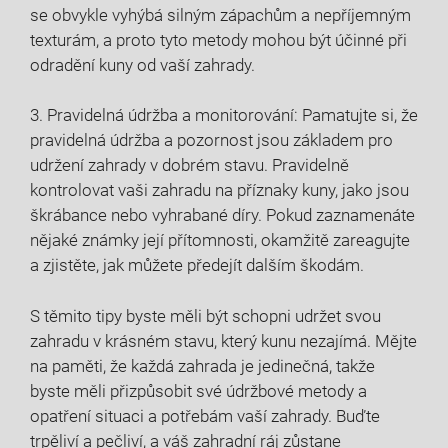
se obvykle vyhýbá silným zápachům a nepříjemným
texturám, a proto tyto metody mohou být účinné při
odradění kuny od vaší zahrady.
3. Pravidelná údržba a monitorování: Pamatujte si, že
pravidelná údržba a pozornost jsou základem pro
udržení zahrady v dobrém stavu. Pravidelně
kontrolovat vaši zahradu na příznaky kuny, jako jsou
škrábance nebo vyhrabané díry. Pokud zaznamenáte
nějaké známky její přítomnosti, okamžitě zareagujte
a zjistěte, jak můžete předejít dalším škodám.
S těmito tipy byste měli být schopni udržet svou
zahradu v krásném stavu, který kunu nezajímá. Mějte
na paměti, že každá zahrada je jedinečná, takže
byste měli přizpůsobit své údržbové metody a
opatření situaci a potřebám vaší zahrady. Buďte
trpěliví a pečliví, a váš zahradní ráj zůstane