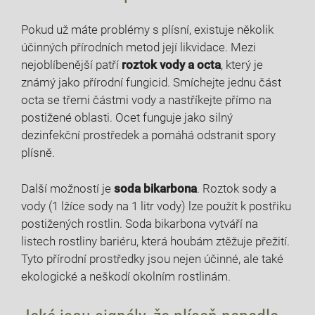
Pokud⁣ už máte problémy s plísní, existuje několik
účinných přírodních metod‌ její likvidace. Mezi
nejoblíbenější​ patří
roztok vody a octa
,​ který je
známý ‌jako přírodní fungicid. Smíchejte jednu část
octa se třemi částmi vody a nastříkejte přímo na
postižené oblasti. Ocet funguje jako silný
dezinfekční prostředek a pomáhá odstranit spory
plísně.
Další možností je⁣
soda bikarbona
. Roztok sody a
vody ⁣(1 lžíce sody na 1 litr vody) lze použít k postřiku
postižených rostlin.⁢ Soda bikarbona vytváří na
listech rostliny bariéru, která​ houbám ztěžuje přežití.
Tyto‍ přírodní prostředky ⁢jsou nejen účinné, ale také
ekologické a ⁣neškodí okolním rostlinám.