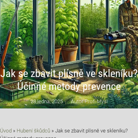
Jak se zbavit plísně ve skleníku?
Účinné metody prevence
28 ledna, 2025
Autor
Profi Mysl
Úvod
»
Hubení škůdců
»
Jak se zbavit plísně ve skleníku?