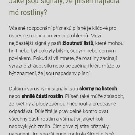
Jaké jsou signály, že plíseň napadla
mé rostliny?
Včasné rozpoznání příznaků plísně je klíčové pro‌
úspěšné řízení‍ a prevenci problémů.‍ Mezi
nejčastější signály patří
žloutnutí listů
, které mohou
hnit nebo být pokryty bílým, šedým nebo černým
povlakem. Pokud ⁣si všimnete,⁣ že rostliny začínají
výrazně ztrácet sílu nebo se začínají krčit, může to⁤
být znamení, že jsou napadeny plísní.
Dalšími varovnými signály jsou
skvrny na listech
⁣
nebo
shnilé​ části⁢ rostlin
. Plíseň také ‌může způsobit,
že květiny a plody začnou hnědnout a předčasně
odpadávat. Důležité ⁤je pravidelně kontrolovat
všechny části rostlin a všímat si jakýchkoli
neobvyklých změn. Čím dříve ​zjistíte příznaky
napadení, tím snazší bude kontrola šíření plísně.