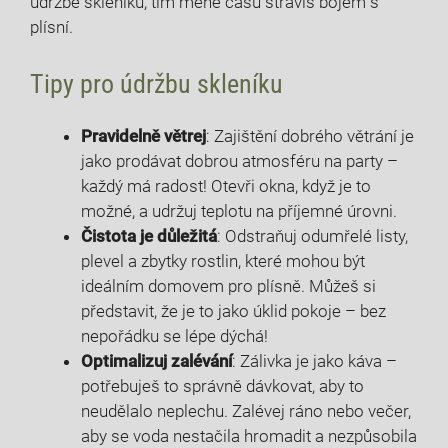
údržbě skleníku, tím⁣ méně času strávíš​ bojem s
plísní.
Tipy pro údržbu skleníku
Pravidelně větrej
: Zajištění dobrého větrání je
jako prodávat dobrou atmosféru na‍ party‍ –
každý má radost! Otevři okna, když je to
možné, a udržuj teplotu na příjemné úrovni.
Čistota je důležitá
: Odstraňuj odumřelé listy,
plevel a zbytky rostlin, které mohou být
ideálním domovem pro plísně. Můžeš si
představit, že je to jako ‌úklid pokoje ​–​ bez
nepořádku se lépe dýchá!
Optimalizuj zalévání
: Zálivka je jako káva –
potřebuješ to správně dávkovat, aby to
neudělalo neplechu. Zalévej ráno nebo večer,
aby se voda ​nestačila hromadit a nezpůsobila