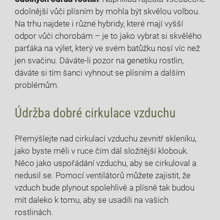
odolnější vůči plísním by mohla být skvělou volbou.
Na ⁣trhu najdete ‌i různé hybridy, které mají vyšší
odpor vůči chorobám – je to jako vybrat si skvělého
parťáka na výlet, který ve svém batůžku nosí víc než
jen svačinu.⁣ Dáváte-li pozor na genetiku rostlin,
dáváte si tím šanci vyhnout se plísním a dalším
problémům.
Údržba dobré cirkulace vzduchu
Přemýšlejte nad cirkulací vzduchu zevnitř skleníku, ​
jako byste měli v ruce⁤ čím dál složitější⁢ klobouk.
Něco jako uspořádání vzduchu, aby se cirkuloval a
nedusil se. Pomocí ventilátorů můžete zajistit, že
vzduch bude plynout spolehlivě a plísně tak budou
mít daleko k tomu, aby se usadili na vašich
rostlinách.