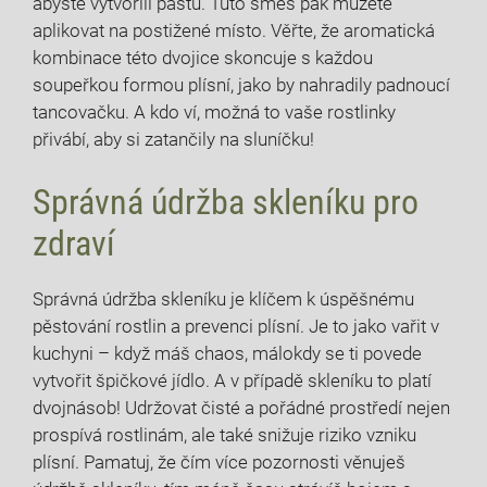
abyste ⁣vytvořili pastu. Tuto​ směs pak⁤ můžete
aplikovat na postižené místo. Věřte, že aromatická
kombinace této dvojice skoncuje s ⁤každou
soupeřkou formou plísní, jako⁢ by nahradily padnoucí
tancovačku. A kdo ví, možná to vaše rostlinky
přivábí, aby si zatančily na sluníčku!
Správná údržba skleníku pro
zdraví
Správná údržba ⁢skleníku je klíčem‍ k úspěšnému
pěstování rostlin a prevenci plísní. Je ​to jako vařit v⁤
kuchyni – když máš chaos, málokdy se ti povede
vytvořit špičkové jídlo. A v případě skleníku to platí
dvojnásob! ‌Udržovat ⁤čisté a pořádné prostředí nejen
prospívá rostlinám, ale také snižuje ‌riziko vzniku
plísní. Pamatuj, ​že‍ čím více pozornosti věnuješ