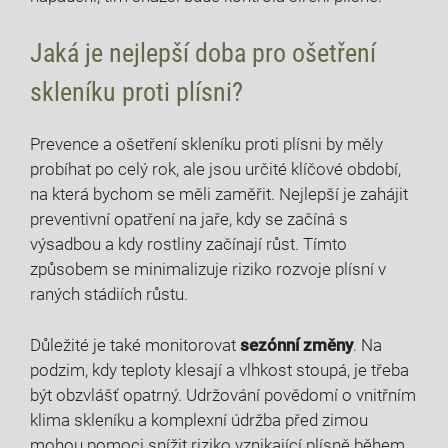
Jaká je ⁤nejlepší doba pro ošetření
skleníku proti plísni?
Prevence‍ a ošetření skleníku‌ proti plísni by měly
probíhat po celý rok, ⁣ale jsou určité klíčové ‌období,
na která bychom se měli zaměřit. Nejlepší je zahájit
preventivní opatření na jaře, kdy se začíná s
výsadbou a kdy rostliny začínají růst. Tímto
způsobem se minimalizuje riziko ⁢rozvoje plísní v
‌raných stádiích růstu.
Důležité je také monitorovat
sezónní změny
. Na
podzim, kdy teploty klesají a vlhkost stoupá, je třeba
být obzvlášť opatrný. ‌Udržování povědomí o ​vnitřním
‌klima skleníku a komplexní údržba před zimou
mohou pomoci snížit riziko vznikající plísně během