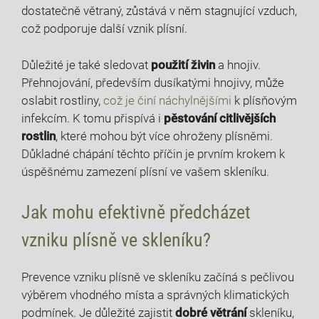
dostatečně větraný, zůstává v něm stagnující‍ vzduch,
což podporuje další vznik plísní.
Důležité je také sledovat
použití živin
a hnojiv.
Přehnojování, především dusíkatými hnojivy, může ​
oslabit rostliny, ⁤
což je činí náchylnějšími
k plísňovým​
infekcím. K tomu přispívá i
pěstování citlivějších
rostlin
, ‌které mohou být více ohroženy plísněmi.
Důkladné chápání těchto příčin je prvním krokem k
úspěšnému zamezení ​plísní ve vašem skleníku.
Jak mohu efektivně předcházet
vzniku plísně ve⁣ skleníku?
Prevence vzniku plísně ve skleníku začíná s pečlivou
výběrem vhodného místa a správných klimatických
podmínek. Je důležité zajistit
dobré větrání
skleníku,