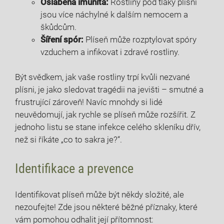
Oslabená⁢ imunita:
Rostliny pod tlaky plísní
jsou více náchylné k dalším nemocem a
škůdcům.
Šíření​ spór:
Plíseň může rozptylovat spóry
vzduchem‍ a infikovat i zdravé ⁤rostliny.
Být svědkem, jak‌ vaše rostliny trpí kvůli nezvané
plísni, je jako sledovat tragédii na jevišti – smutné‌ a
frustrující zároveň! Navíc mnohdy si lidé
neuvědomují, jak rychle se plíseň může rozšířit. Z
jednoho listu se stane infekce celého skleníku dřív,
než​ si říkáte „co to sakra je?“.
Identifikace a prevence
Identifikovat plíseň může být někdy složité, ale
nezoufejte! Zde jsou některé běžné příznaky, které
vám pomohou odhalit její přítomnost: