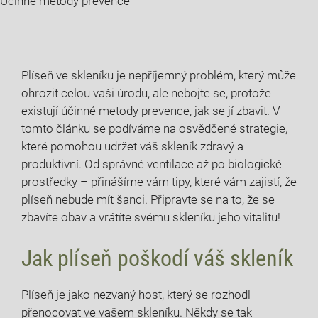
Účinné metody prevence
Plíseň ve skleníku ‍je nepříjemný problém, který může
ohrozit celou vaši úrodu, ‌ale nebojte se, protože
existují účinné metody prevence, ⁣jak se⁣ jí zbavit. V
tomto článku se podíváme ​na osvědčené strategie,
které pomohou udržet váš skleník zdravý a
produktivní. Od správné ventilace až po biologické
prostředky‍ – přinášíme ‌vám tipy, které vám zajistí, že
plíseň nebude mít šanci. Připravte se na to, že‌ se
zbavíte ⁤obav a vrátíte ​svému skleníku jeho vitalitu!
Jak plíseň poškodí váš skleník
Plíseň je jako nezvaný host, ‌který se rozhodl
⁢přenocovat ve vašem skleníku. Někdy se tak