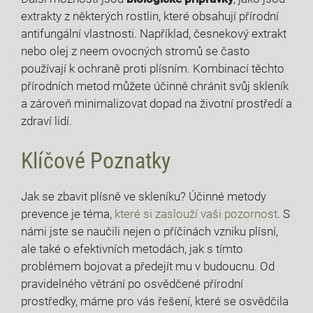
extrakty z některých ​rostlin, které ​obsahují přírodní
antifungální vlastnosti. ⁢Například, česnekový extrakt
nebo olej z neem⁤ ovocných ​stromů se často
používají k ochraně proti plísním. Kombinací těchto
přírodních metod můžete účinně chránit svůj skleník
a⁤ zároveň minimalizovat dopad na životní prostředí a
zdraví lidí.​
Klíčové Poznatky
Jak se zbavit plísně ve ‍skleníku? Účinné⁣ metody
prevence je téma,
které si zaslouží vaši pozornost
. S
námi​ jste se naučili nejen o příčinách⁢ vzniku plísní,
ale také o efektivních ⁢metodách,⁣ jak s tímto
problémem bojovat a předejít mu v budoucnu. Od
pravidelného​ větrání po osvědčené přírodní
prostředky, máme pro vás řešení, ⁢které se osvědčila