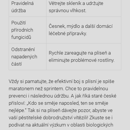
Pravidelná
Větrejte skleník a udržujte
údržba
správnou vlhkost.
Použití
Česnek, mýdlo a další domácí
přírodních
léčebné přípravky.
fungicidů
Odstranění
Rychle zareagujte na plíseň a
napadených
eliminujte problémové rostliny.
částí
Vždy si pamatujte, že efektivní boj s plísní je spíše ​
maratonem než sprintem. Chce to pravidelnou
prevenci i následnou údržbu. A jak ‍říká staré⁢ české
přísloví:‌ „Kdo se směje ⁢naposled, ten se směje
nejlépe.“ Tak si na ‍plíseň dávejte pozor, abyste ve
vaší pěstitelské dobrodružství vítězili! Zkuste se i
podívat na aktuální výzkum v oblasti biologických