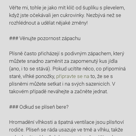
Věřte mi, tohle je jako mít klíč od šuplíku s plevelem,
když jste očekávali jen cukrovinky. Nezbývá než se
rozhlédnout a udělat⁤ nějaké změny!
### Věnujte pozornost zápachu
Plísně často přicházejí s podivným zápachem, který
můžete snadno zaměnit⁢ za zapomenutý kus jídla
(ano, i ‌to se stává). Pokud ucítíte něco, co‌ připomíná
staré, vlhké ponožky,
připravte se na
​to, že se s
plísněmi můžete‌ setkat i na svých sazenicích. V
takovém případě neváhejte a začněte jednat.
### Odkud se plíseň bere?
Hromadění vlhkosti a špatná ventilace jsou plísňoví‌
rodiče. ⁤Plíseň se ráda usazuje ve tmě a vlhku, takže