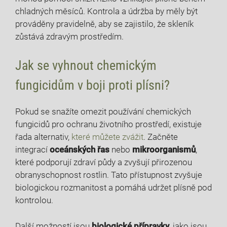
chladných měsíců. ⁤Kontrola a údržba by měly být
prováděny pravidelně, aby se zajistilo, že skleník
zůstává zdravým prostředím.
Jak ​se⁤ vyhnout chemickým
fungicidům v boji proti⁢ plísni?
Pokud se snažíte omezit používání chemických
fungicidů pro ochranu životního prostředí, existuje
řada ‍alternativ,
které můžete zvážit
. Začněte
integrací
oceánských řas
nebo
mikroorganismů
,
které podporují zdraví půdy a zvyšují přirozenou
obranyschopnost rostlin. Tato přístupnost zvyšuje
biologickou rozmanitost‌ a pomáhá udržet plísně pod
kontrolou.
Další možností jsou
biologické přípravky
, jako jsou