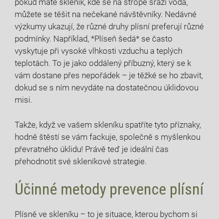
pokud máte skleník, ⁤kde se ‍na stropě sráží voda,
můžete se těšit na ⁤nečekané návštěvníky. Nedávné
⁤výzkumy ukazují, že různé druhy plísní preferují různé
podmínky. Například, *Plíseň ‌šedá* se často
vyskytuje při vysoké vlhkosti vzduchu ⁣a teplých
teplotách. To je jako oddálený příbuzný, který ‌se k
vám dostane přes nepořádek – je těžké se ho zbavit,
dokud se s​ ním ⁤nevydáte na dostatečnou úklidovou
misi.
Takže, když ve vašem skleníku spatříte tyto příznaky,
hodně štěstí se vám ‌fackuje, společně s myšlenkou
převratného ⁢úklidu! Právě teď je⁢ ideální čas
přehodnotit své skleníkové strategie.
Účinné metody prevence plísní
Plísně‍ ve skleníku – to je situace, kterou bychom si ​