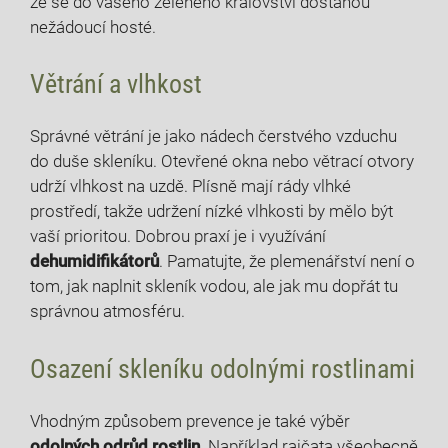
že se do vašeho zeleného království dostanou
nežádoucí ‍hosté.
Větrání a vlhkost
Správné větrání je jako nádech čerstvého vzduchu
do duše ‍skleníku. Otevřené okna nebo větrací otvory
udrží vlhkost na uzdě. Plísně mají rády vlhké
prostředí, takže udržení nízké ​vlhkosti ​by mělo být
vaší prioritou. Dobrou praxí je i využívání
dehumidifikátorů
. Pamatujte, že plemenářství není o
tom, jak ​naplnit skleník vodou, ale jak mu dopřát tu‌
správnou atmosféru.
Osazení skleníku odolnými rostlinami
Vhodným způsobem prevence je také‌ výběr
odolných odrůd rostlin
. Například rajčata všeobecně