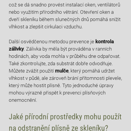
což se dá snadno provést instalací oken, ventilátorů
nebo využitím ‍přírodního větrání. ​Otevření oken a
dveří skleníku během slunečných dnů pomáhá snížit
vlhkost a ⁤zlepšit ‌cirkulaci vzduchu.
Další​ osvědčenou metodou prevence je
kontrola
zálivky
. Zálivka by měla být prováděna v ranních
hodinách, aby voda mohla v průběhu⁤ dne odpařovat.
Také zkontrolujte, zda substrát dobře odvodňuje.
Můžete zvážit použití
mulče
, který pomáhá udržet
vlhkost v půdě, ale zároveň brání přítomnosti plevele,
který může hostit plísně. Tyto ​jednoduché úpravy
mohou výrazně přispět k prevenci plísňových
onemocnění.
Jaké přírodní prostředky mohu ⁣použít
na odstranění plísně ze skleníku?