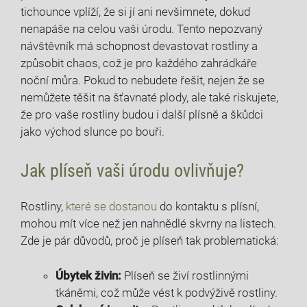
tichounce vplíží, že si jí ani nevšimnete, dokud
nenapáše na celou vaši ⁤úrodu. Tento nepozvaný
návštěvník má schopnost devastovat rostliny a
způsobit⁢ chaos, což je pro‍ každého zahrádkáře
noční můra. Pokud to nebudete řešit, nejen že se
nemůžete těšit na ⁣šťavnaté plody, ale také riskujete,
že ‌pro vaše rostliny budou i další⁣ plísně a škůdci
jako východ ⁤slunce po bouři.
Jak ⁢plíseň vaši úrodu ovlivňuje?
Rostliny, ​
které se dostanou
do kontaktu s plísní,
mohou mít více než jen nahnědlé skvrny na listech.‍
Zde je pár důvodů, proč je⁤ plíseň tak problematická:
Úbytek živin:
‌Plíseň​ se živí rostlinnými
tkáněmi, což může vést k podvýživě ⁢rostliny.