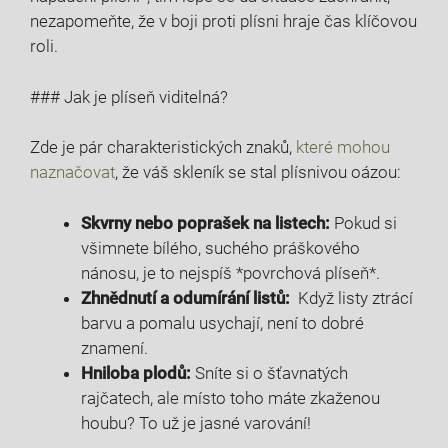
nezapomeňte, že v boji ⁣proti plísni hraje čas klíčovou
roli.
### Jak ‍je plíseň viditelná?
Zde je pár charakteristických znaků,
které mohou
naznačovat
, že váš skleník se ​stal ​plísnivou​ oázou:
Skvrny nebo poprašek na ‍listech:
⁣Pokud si
všimnete bílého, suchého práškového‌
nánosu, je to nejspíš *povrchová plíseň*.
Zhnědnutí a odumírání listů:
⁣ Když listy ztrácí
barvu a pomalu usychají, není to dobré
znamení.
Hniloba plodů:
Sníte si o šťavnatých
rajčatech, ale místo toho máte zkaženou
houbu? To už je jasné varování!