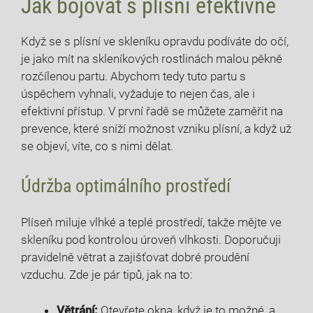
Jak bojovat ⁣s⁢ plísní ​efektivně
Když se s plísní ve skleníku opravdu podíváte do očí,
je jako mít na⁣ skleníkových rostlinách malou pěkně
rozčílenou partu. Abychom tedy tuto partu s
⁢úspěchem vyhnali,‍ vyžaduje to nejen čas, ale i
efektivní přístup. V první řadě se můžete zaměřit na
prevence, které sníží ⁢možnost vzniku plísní, a když už
se objeví, víte, co s nimi dělat.
Údržba optimálního prostředí
Plíseň miluje vlhké a ‌teplé‌ prostředí, takže​ mějte ve
skleníku pod kontrolou úroveň vlhkosti. Doporučuji
pravidelně větrat a⁣ zajišťovat⁤ dobré proudění
vzduchu. Zde je pár tipů, jak na to:
Větrání:
Otevřete okna, když je to možné, a