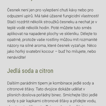
Česnek není jen pro vylepšení chuti kávy nebo pro
odpuzení upírů. Má také úžasné fungicidní vlastnosti!
Stačí rozdrtit několik stroužků česneku a​ nechat je v
teplé vodě několik hodin. Poté můžete tuto směs
aplikovat na napadené plochy ve skleníku. Dělejte to
opatrně, protože vaše rostliny můžou mít rozmanité‌
názory na ​silné aroma, které česnek vyzařuje. Něco
jako hořký svatební kocour – buď ho milujete, nebo
nenávidíte!
Jedlá soda a citron
Dalším parádním tipem je kombinace jedlé sody a
citronové šťávy. Tato dvojice dokáže udělat v
plísních doslova ⁢pořádný⁣ binec. Smíchejte lžíci jedlé
sody s pár kapkami citronové šťávy a přidejte vodu,