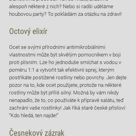
alespoň některé z nich? ⁢Nebo si radši uděláme
houbovou party?‍ To pokládám za otázku na zdraví!
Octový ​elixír
Ocet se svými přírodními antimikrobiálními
vlastnostmi může být skvělým pomocníkem v boji
proti plísním. Lze ho jednoduše smíchat​ s⁤ vodou v
poměru 1:1 a vytvořit tak efektivní sprej, kterým‍
postříkáte postižené rostliny‌ nebo povrchy. Jen dejte
pozor na to, kde ocet použijete, protože na některé
rostliny může být příliš silný. Možná by vám nikdy
nenapadlo, že to, co používáte⁣ k přípravě salátu, teď
zachrání vaše‍ rostlinky! Jak říká staré české přísloví:
“Kdo⁢ hledá, ten najde!”
Česnekový zázrak