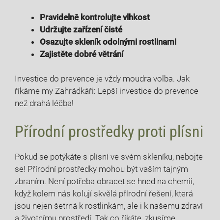
Pravidelně kontrolujte vlhkost
Udržujte zařízení čisté
Osazujte skleník odolnými rostlinami
Zajistěte dobré ‌větrání
Investice do prevence je⁤ vždy moudra volba. Jak
říkáme my‌ Zahrádkáři: Lepší investice do prevence
než⁤ drahá léčba!
Přírodní prostředky proti plísni
Pokud se potýkáte ⁢s plísní ve svém skleníku, nebojte⁢
se! Přírodní prostředky mohou​ být vaším tajným
zbraním. Není potřeba obracet se hned na chemii,
když kolem nás‍ kolují skvělá⁢ přírodní řešení, která ​
jsou nejen šetrná k rostlinkám, ale⁣ i k našemu zdraví
a životnímu prostředí. Tak co říkáte, zkusíme