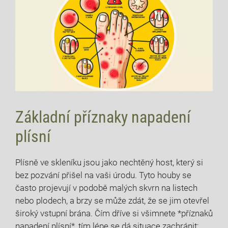
Základní příznaky napadení
plísní
Plísně ve skleníku jsou jako nechtěný host, který si
bez pozvání přišel na vaši úrodu. Tyto houby se
často projevují v podobě malých skvrn ‌na listech
nebo plodech, a brzy se může zdát, že se jim otevřel
široký vstupní brána. Čím dříve si všimnete *příznaků
napadení plísní*, tím⁢ lépe se dá situace zachránit;