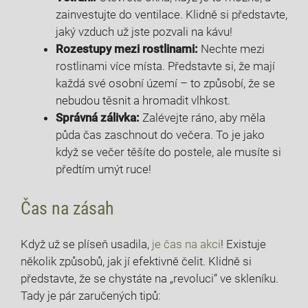
zainvestujte do ventilace.⁤ Klidně si představte,
jaký⁢ vzduch už jste pozvali na kávu!
Rozestupy mezi rostlinami:
Nechte⁤ mezi
rostlinami více místa. Představte si, že mají
každá ‍své osobní území – to způsobí, že se
nebudou těsnit⁣ a hromadit vlhkost.
Správná zálivka:
Zalévejte ráno, aby měla
půda čas zaschnout do večera. To ⁣je jako
když se večer těšíte do postele, ale musíte si‍
předtím umýt ruce!
Čas na zásah
Když už se plíseň usadila,
je čas na akci
!‍ Existuje
několik způsobů, jak jí efektivně čelit. Klidně si
představte, ⁤že se chystáte na‌ „revoluci“ ve skleníku.
Tady je pár zaručených tipů: