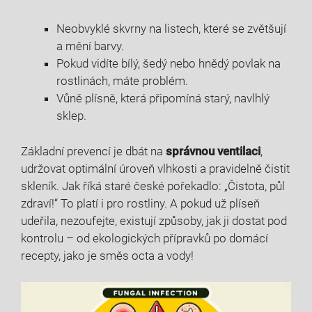
Neobvyklé skvrny na listech, které se zvětšují
a mění⁣ barvy.
Pokud vidíte bílý, šedý nebo hnědý povlak na
rostlinách, máte problém.
Vůně plísně,⁢ která připomíná starý, navlhlý
sklep.
Základní prevencí je dbát na
správnou ventilaci
,
udržovat optimální úroveň vlhkosti a pravidelně čistit
skleník. Jak říká staré české⁤ pořekadlo: „Čistota, půl
zdraví!“ To platí i ‍pro rostliny. A pokud⁢ už plíseň
udeřila, nezoufejte, existují‌ způsoby, jak ⁢ji ⁤dostat pod
kontrolu – od ekologických přípravků po⁣ domácí
recepty, jako je směs octa a vody!