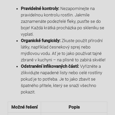
Pravidelné ⁢kontroly:
Nezapomínejte na
pravidelnou ⁢kontrolu rostlin. Jakmile‍
zaznamenáte podezřelé fleky, pusťte ‌se ‍do
boje! Každá krátká⁤ procházka po ​skleníku se
vyplatí.
Organické fungicidy:
Zkuste použít přírodní
látky, například česnekový sprej nebo
mýdlovou ​vodu. Ať ⁢je to jako používat tajné
zbraně ‌v kuchyni – na plísně to zabírá skvěle!
Odstranění⁢ infikovaných částí:
Vyřízněte a
zlikvidujte⁤ napadené listy nebo​ celé rostliny
pokud je to potřeba. Je to jako zbavit se
špatného přítele, který se ‌snaží všechno
pokazit.
Možné řešení
Popis