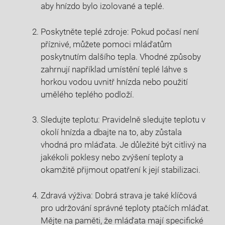
aby hnízdo bylo izolované a teplé.
Poskytněte teplé zdroje: Pokud počasí není
příznivé, můžete pomoci mláďatům
poskytnutím dalšího tepla. Vhodné způsoby
zahrnují například umístění teplé láhve s
horkou vodou uvnitř hnízda nebo použití
umělého teplého podloží.
Sledujte teplotu: Pravidelně sledujte teplotu v
okolí hnízda a dbajte na to, aby zůstala
vhodná pro mláďata. Je důležité být citlivý na
jakékoli poklesy nebo zvýšení teploty a
okamžitě přijmout opatření k její stabilizaci.
Zdravá výživa: Dobrá strava je také klíčová
pro udržování správné teploty ptačích mláďat.
Mějte na paměti, že mláďata mají specifické