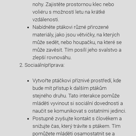
nohy. Zajistěte prostornou klec nebo
voliéru s možností letu na krátké
vzdálenosti.
Nabídněte ptákovi různé přirozené
materiály, jako jsou větvičky, na kterých
může sedět, nebo houpačku, na které se
může zavěsit. Tím posílí jeho svalstvo a
zlepší rovnováhu.
Sociaálnípříprava:
Vytvořte ptáčkovi příznivé prostředí, kde
bude mít přístup k dalším ptákům
stejného druhu. Tato interakce pomůže
mláděti vyvinout si sociální dovednosti a
naučit se komunikovat s ostatními jedinci.
Postupně zvyšujte kontakt s člověkem a
snižujte čas, který trávíte s ptákem. Tím
pomůžete mláděti osamostatnit se a