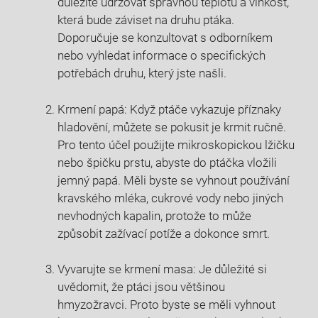
důležité udržovat správnou teplotu a vlhkost,
která bude záviset na druhu ptáka.
Doporučuje se konzultovat s odborníkem
nebo vyhledat informace o specifických
potřebách druhu, který jste našli.
Krmení papá: Když ptáče vykazuje příznaky
hladovění, můžete se pokusit je krmit ručně.
Pro tento účel použijte mikroskopickou lžičku
nebo špičku prstu, abyste do ptáčka vložili
jemný papá. Měli byste se vyhnout používání
kravského mléka, cukrové vody nebo jiných
nevhodných kapalin, protože to může
způsobit zažívací potíže a dokonce smrt.
Vyvarujte se krmení masa: Je důležité si
uvědomit, že ptáci jsou většinou
hmyzožravci. Proto byste se měli vyhnout