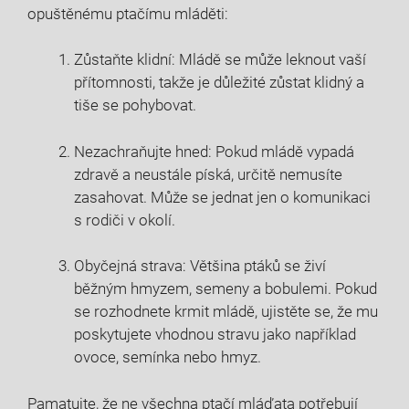
opuštěnému ptačímu mláděti:
Zůstaňte klidní: Mládě se může leknout vaší
přítomnosti, takže je důležité zůstat klidný a
tiše se pohybovat.
Nezachraňujte hned: Pokud mládě vypadá
zdravě a neustále píská, určitě nemusíte
zasahovat. Může se jednat jen o komunikaci
s rodiči v okolí.
Obyčejná strava: Většina ptáků se živí
běžným hmyzem, semeny a bobulemi. Pokud
se rozhodnete krmit mládě, ujistěte se, že mu
poskytujete vhodnou stravu jako například
ovoce, semínka nebo hmyz.
Pamatujte, že ne všechna ptačí mláďata potřebují