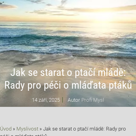
Jak se starat o ptačí mládě:
Rady pro péči o mláďata ptáků
14 září, 2025
Autor
Profi Mysl
Úvod
»
Myslivost
»
Jak se starat o ptačí mládě: Rady pro