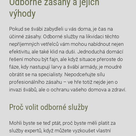
Odborné zásahy a jejich
výhody
Pokud se švábi zabydleli u vás‍ doma, je čas na
účinné ⁣zásahy.​ Odborné služby na likvidaci těchto
⁣nepříjemných vetřelců‍ vám mohou nabídnout nejen
efektivitu, ⁢ale také ‌klid ⁣na duši. Jednoduchá domácí ​
řešení mohou být fajn, ale‍ když ‌situace přeroste do
fáze, kdy⁣ nastupují larvy a švábí armády, je⁣ moudré
⁢obrátit se na specialisty. Nepodceňujte ‌sílu
profesionálního zásahu – ve⁢ hře totiž nejde⁣ jen​ o
invazi švábů, ale o ​ochranu ⁤vašeho domova ‍a zdraví.
Proč volit odborné služby
Mohli byste se teď ptát, proč byste měli platit za⁢
služby expertů, když můžete vyzkoušet vlastní