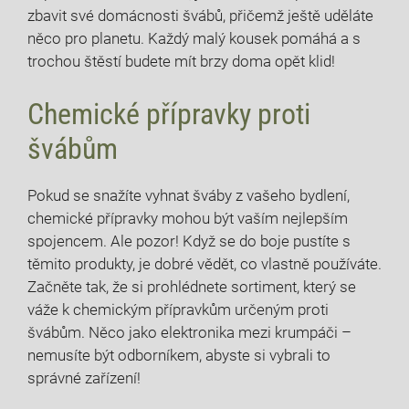
⁣zbavit své domácnosti‍ švábů, přičemž ještě uděláte
něco pro⁣ planetu. Každý malý ⁤kousek pomáhá a s
trochou štěstí ⁤budete mít brzy doma ⁤opět klid!
Chemické přípravky proti
švábům
Pokud se⁢ snažíte vyhnat šváby ⁤z vašeho bydlení,
chemické‍ přípravky mohou⁤ být vaším nejlepším
spojencem. Ale ⁣pozor!⁤ Když se do boje pustíte s
těmito produkty, je ‍dobré vědět, co vlastně používáte.
Začněte tak,​ že ⁣si prohlédnete sortiment, který⁤ se
váže k chemickým přípravkům určeným proti‍
švábům.​ Něco jako elektronika mezi⁣ krumpáči –
nemusíte⁤ být odborníkem, abyste ⁤si vybrali to
správné zařízení!