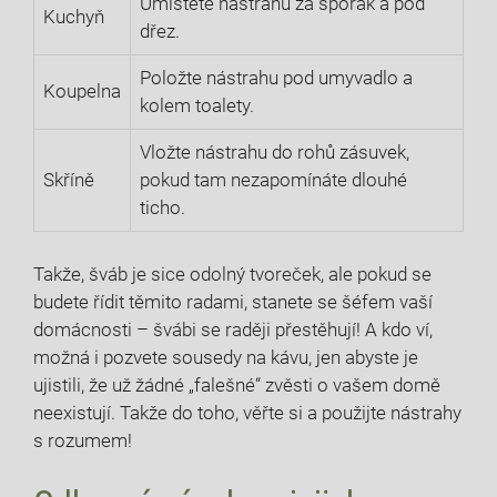
Umístěte nástrahu za sporák⁤ a‌ pod
Kuchyň
dřez.
Položte⁤ nástrahu pod umyvadlo a⁤
Koupelna
kolem toalety.
Vložte ⁤nástrahu ‌do rohů⁢ zásuvek,
Skříně
⁢pokud tam nezapomínáte ‌dlouhé
⁤ticho.
Takže, šváb je sice odolný tvoreček, ale pokud se
budete ⁣řídit těmito radami, ⁣stanete se šéfem vaší
domácnosti – švábi se‍ raději⁣ přestěhují! ⁣A kdo ví,
možná i pozvete sousedy na kávu,⁣ jen ⁤abyste je
⁤ujistili, že už žádné ⁢„falešné“ zvěsti o vašem​ domě‌
neexistují. Takže do toho, věřte ‍si a použijte nástrahy
s rozumem!