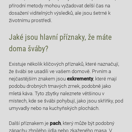
přírodní metody​ mohou vyžadovat ⁢delší⁤ čas ​na
dosažení viditelných výsledků, ale‍ jsou šetrné k‌
životnímu ⁣prostředí.
Jaké jsou hlavní příznaky, že máte
doma šváby?
Existuje⁢ několik klíčových‌ příznaků, které ‌naznačují,
že švábi⁢ se usadili ve vašem domově. ⁢Prvním a ​
nejčastějším⁢ znakem‍ jsou
exkrementy
, které mají
podobu drobných tmavých zrnek, podobně jako
⁤mletá⁣ káva. Tyto‌ zbytky naleznete většinou v
místech, kde se švábi‌ pohybují,⁤ jako jsou skříňky, pod
umyvadly nebo na ⁣kuchyňských⁢ plochách.
Další příznakem⁣ je
pach
, který může⁤ být⁣ podobný
zápachu ‍zhnilého jídla‍ nebo‌ zkaženého masa. V