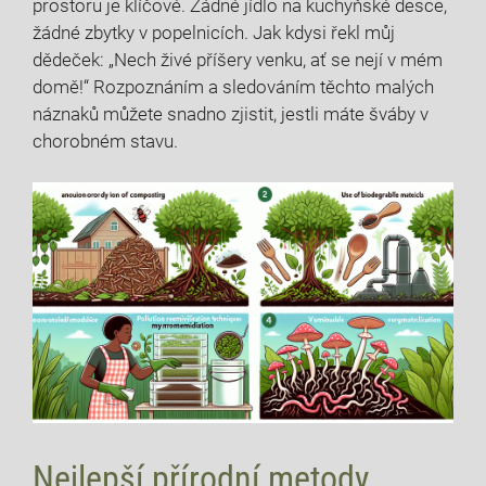
prostoru je klíčové. Žádné ​jídlo na kuchyňské desce,⁢
žádné ‍zbytky v⁤ popelnicích. Jak kdysi řekl ​můj
dědeček: ​„Nech živé příšery venku,⁤ ať se nejí​ v mém
domě!“‍ Rozpoznáním a sledováním těchto malých
náznaků můžete snadno zjistit, jestli máte⁢ šváby v
chorobném stavu.
Nejlepší ⁣přírodní ​metody