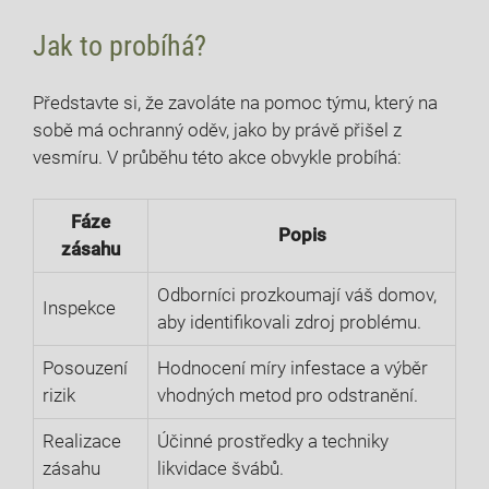
Jak to probíhá?
Představte si, že⁢ zavoláte na‌ pomoc týmu, který‍ na
sobě má ochranný oděv, jako by právě přišel z
vesmíru.⁤ V průběhu této akce⁤ obvykle probíhá:
Fáze
Popis
⁤zásahu
Odborníci prozkoumají váš domov,
Inspekce
aby identifikovali zdroj problému.
Posouzení
Hodnocení míry infestace a ‌výběr
rizik
vhodných metod pro odstranění.
Realizace
Účinné prostředky a techniky
zásahu
⁤likvidace švábů.