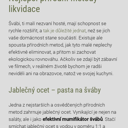
‌likvidace
Švábi, ti malí nezvaní hosté, mají schopnost se
rychle rozšířit, a
tak je důležité jednat
, než se ‌jich
vaše domácnost ⁣stane ⁤součástí. Existuje ale
spousta ‌přírodních metod, jak tyto malé‍ neplechy
efektivně ‍eliminovat, a ‌přitom‌ si zachovat⁤
ekologickou rovnováhu. Ačkoliv se zdají být zábavní
‍ve filmech, ‌v reálném životě bychom je radši
neviděli ani na obrazovce, natož​ ve svojej kuchyni.
Jablečný ocet⁢ – pasta na šváby
Jedna z nejstarších ​a osvědčených přírodních
metod zahrnuje ​jablečný ocet. Vynikající⁤ je ‌nejen na‍
saláty, ale i‍ jako
efektivní mumifikátor švábů
. Stačí
smíchat jablečný ocet s vodou ‌v​ poměru 1:1 a