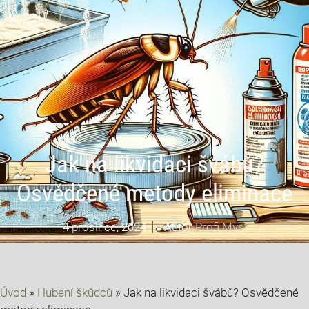
Jak na likvidaci švábů?
Osvědčené metody eliminace
4 prosince, 2024
Autor
Profi Mysl
Úvod
»
Hubení škůdců
»
Jak na likvidaci švábů? Osvědčené