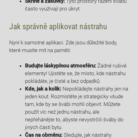
Skříně a ‍zásuvky:
‍Tyto prostory ražení švábů
často využívají ⁢pro úkryt.
Jak správně ‌aplikovat nástrahu
Nyní k samotné ‍aplikaci. Zde jsou⁣ důležité body,
‍které ⁣musíte mít na paměti:
Budujte láskyplnou atmosféru:
Žádné rušivé
elementy! Ujistěte se, že místo, kde nástrahu
pokládáte, je‌ čisté a ⁣bez odpadků.
Kde,⁤ jak ​a kolik:
Nepokládejte nástrahy jen na
jeden kout. Rozmístěte je strategicky ​všude
‍tam, kde‍ by se švábi ⁤mohli ⁣objevit. Můžete
použít víc než ‌jednu nástrahu, ale
nepřehánějte to, abyste nevystrčili šváby do
jiných částí⁣ bytu.
Čas ‍na obměnu:
Sledujte, jak nástrahy