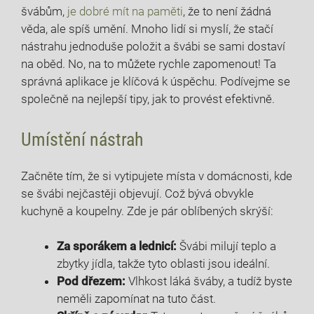
švábům,
je dobré mít na paměti
, že to není žádná
věda, ale spíš umění. Mnoho lidí si ‌myslí, že stačí
nástrahu jednoduše ⁤položit a ‍švábi se‌ sami​ dostaví
na oběd. No, na to ⁢můžete rychle zapomenout! Ta
správná aplikace ⁣je klíčová⁢ k úspěchu. Podívejme se
společně na nejlepší⁣ tipy, jak to provést efektivně.
Umístění ​nástrah
Začněte tím, že ⁢si vytipujete‍ místa v domácnosti, kde⁤
se švábi nejčastěji ⁣objevují. Což bývá obvykle
kuchyně a koupelny. Zde ⁤je ⁢pár oblíbených skrýší:
Za ⁣sporákem a lednicí:
Švábi milují teplo a
zbytky ⁤jídla, takže tyto oblasti jsou ideální.
Pod dřezem:
Vlhkost láká šváby, a tudíž byste⁢
neměli zapomínat na tuto část.