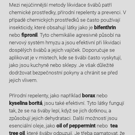
Mezi nejúčinnější⁣ metody ‌likvidace ⁣švábů patří
chemické prostředky, ⁢přírodní ⁢repelenty a prevenci. ​V
případě chemických prostředků ‍se často používají
insekticidy, které obsahují látky jako je
bifenthrin
nebo
fipronil
. Tyto⁤ chemikálie agresivně působí na
nervový systém hmyzu⁢ a jsou efektivní při likvidaci
dospělých švábů ‌a jejich vajíček. Doporučuje ⁤se
aplikovat je ​v místech, kde se švábi často vyskytují,
jako jsou kuchyně nebo sklepy. Je však​ důležité
dodržovat⁤ bezpečnostní pokyny‌ a chránit se před
⁢jejich⁢ vlivem.
Přírodní repelenty, jako⁤ například
borax
nebo
kyselina boritá
, jsou také efektivní. Tyto látky fungují
tak, že se​ na⁤ šváby lepí, když ‍se jich dotknou, a
způsobují jejich dehydrataci.⁣ Další⁢ možností jsou
esenciální⁤ oleje, jako
oil of peppermint
nebo ‌
tea
tree ‍oil
, které šváby ‌odpuzují.⁢ Je třeba pamatovat, že