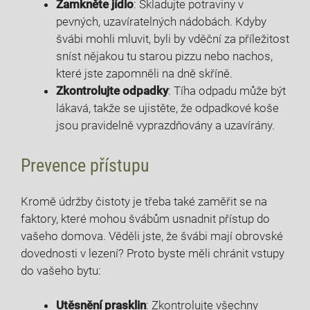
Zamkněte‌ jídlo
: Skladujte potraviny v
pevných, uzavíratelných nádobách. Kdyby​
švábi mohli mluvit, byli by ‍vděční za příležitost
sníst nějakou tu‌ starou⁢ pizzu nebo nachos,
které ⁤jste zapomněli na dně skříně.
Zkontrolujte odpadky
: Tíha odpadu může⁢ být
lákavá, takže ​se ujistěte, že odpadkové ⁣koše
‍jsou pravidelně vyprazdňovány a uzavírány.
Prevence přístupu
Kromě údržby čistoty je třeba také zaměřit se na
faktory,‍ které mohou ​švábům usnadnit přístup do⁢
vašeho domova. Věděli jste, že švábi mají⁢ obrovské
dovednosti v lezení? Proto ‍byste měli chránit vstupy
do vašeho bytu:
Utěsnění ‍prasklin
:​ Zkontrolujte všechny