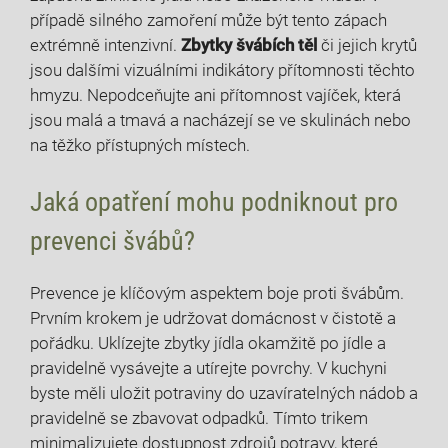
případě silného zamoření může být tento zápach
extrémně intenzivní.
Zbytky⁣ švábích‍ těl
či jejich ⁢krytů
jsou dalšími vizuálními indikátory přítomnosti​ těchto
hmyzu. Nepodceňujte ani přítomnost vajíček, ⁣která
jsou malá ⁢a tmavá a nacházejí ⁢se ve skulinách nebo
na těžko přístupných ‍místech.
Jaká opatření mohu podniknout pro
prevenci švábů?
Prevence je ⁢klíčovým aspektem boje proti švábům.
Prvním krokem ⁢je udržovat domácnost ⁢v čistotě ‌a
pořádku. Uklízejte zbytky ​jídla‍ okamžitě ⁤po jídle a
pravidelně vysávejte a utírejte‌ povrchy. V ⁤kuchyni
byste měli uložit ‌potraviny⁤ do uzavíratelných nádob a
pravidelně se zbavovat odpadků. Tímto trikem
minimalizujete dostupnost zdrojů ⁤potravy, které