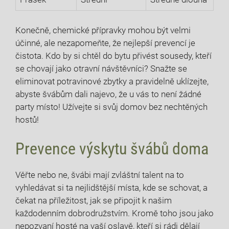
Konečně, chemické ⁣přípravky‌ mohou být velmi
⁣účinné, ale ‍nezapomeňte, že nejlepší prevencí je
čistota. Kdo by si chtěl do bytu přivést sousedy,⁢ kteří
se chovají ⁢jako otravní návštěvníci? Snažte se
eliminovat potravinové zbytky a ⁢pravidelně uklízejte,
abyste švábům dali najevo, že u vás to není‍ žádné
party místo! Užívejte si ⁣svůj domov bez nechtěných
hostů!
Prevence výskytu švábů⁢ doma
Věřte nebo‍ ne, švábi mají zvláštní ⁣talent na to
vyhledávat si ta nejlidštější místa, kde‌ se schovat, a⁤
čekat na příležitost, jak se připojit k našim
každodenním dobrodružstvím.⁤ Kromě ⁤toho​ jsou⁢ jako⁢
nepozvaní⁣ hosté‌ na vaší⁣ oslavě, ​kteří si rádi​ dělají