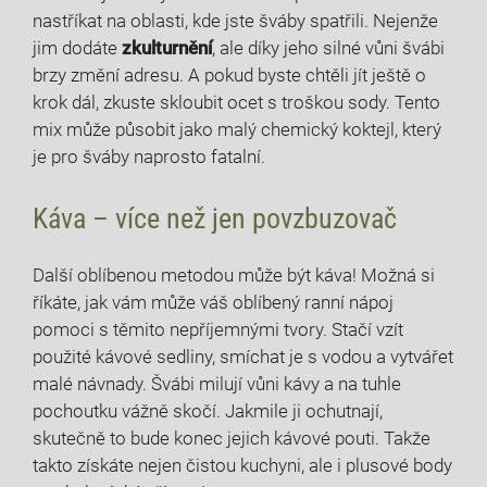
nastříkat na⁢ oblasti, kde ​jste šváby ‌spatřili. ‍Nejenže
jim dodáte‌
zkulturnění
, ale díky ​jeho silné vůni ​švábi
brzy změní adresu. ‌A pokud byste chtěli jít ještě ‍o
krok dál, zkuste skloubit ocet s troškou ⁢sody. Tento
mix ‍může působit jako malý chemický koktejl, který
je⁢ pro šváby naprosto⁤ fatalní.
Káva – více ‌než‌ jen povzbuzovač
Další⁣ oblíbenou metodou ​může být káva! Možná si
říkáte, jak vám může váš oblíbený ranní nápoj
pomoci s těmito ​nepříjemnými ​tvory. Stačí vzít​
použité kávové⁢ sedliny, smíchat je s vodou a vytvářet
malé návnady. ​Švábi milují vůni kávy a na tuhle
pochoutku vážně skočí. ​Jakmile ji ochutnají,
⁤skutečně to bude konec jejich kávové pouti.‍ Takže
takto získáte nejen čistou⁢ kuchyni, ale i plusové⁢ body