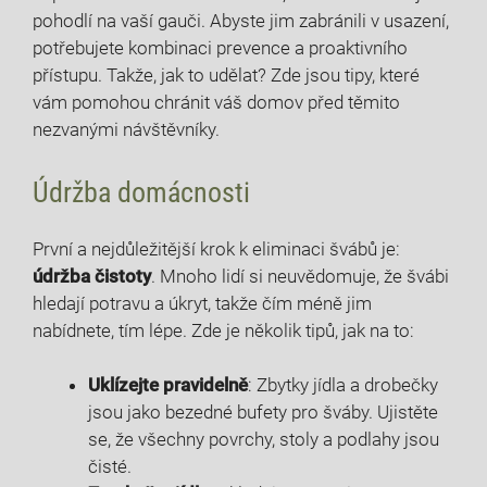
pohodlí ⁢na vaší gauči. Abyste ⁢jim zabránili v usazení,
potřebujete kombinaci prevence a proaktivního
přístupu. ⁣Takže, jak to udělat? Zde jsou tipy, které
vám pomohou chránit váš domov‌ před těmito
nezvanými návštěvníky.
Údržba domácnosti
První a nejdůležitější krok k eliminaci‌ švábů je:⁤
údržba​ čistoty
. Mnoho lidí si⁣ neuvědomuje, že⁣ švábi
hledají potravu​ a úkryt, takže čím méně jim
nabídnete, tím lépe. Zde je několik tipů, jak na​ to:
Uklízejte pravidelně
: Zbytky jídla a drobečky
jsou‌ jako bezedné ‍bufety pro šváby. Ujistěte
se, že‌ všechny povrchy, stoly a podlahy jsou
čisté.