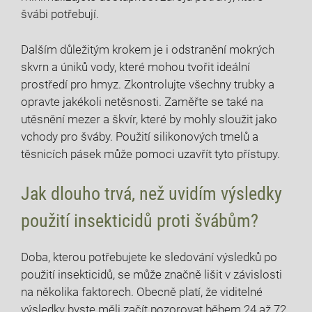
švábi ‌potřebují.
Dalším důležitým ⁢krokem je i odstranění⁢ mokrých
skvrn a úniků vody,‍ které mohou tvořit ideální
prostředí pro hmyz. Zkontrolujte všechny trubky a⁣
opravte jakékoli netěsnosti. Zaměřte se také ⁢na
utěsnění mezer a škvír, které by mohly ​sloužit jako
vchody‍ pro šváby. Použití silikonových tmelů‍ a
těsnicích pásek může pomoci uzavřít tyto přístupy.
Jak ‍dlouho trvá, než uvidím​ výsledky
použití insekticidů proti švábům?
Doba, kterou ⁢potřebujete ke sledování výsledků po‌
použití⁢ insekticidů, se může ⁣značně lišit v závislosti
na několika faktorech.‌ Obecně ‌platí, že viditelné⁤
výsledky​ byste měli‌ začít pozorovat během ⁤24 až 72