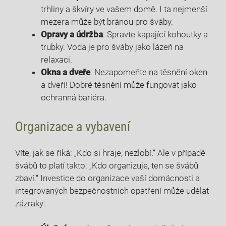
trhliny a škvíry ⁤ve​ vašem domě. I‍ ta nejmenší
mezera může být bránou pro ⁣šváby.
Opravy a‌ údržba
:‍ Spravte kapající kohoutky ⁣a
trubky. Voda je pro ⁢šváby jako​ lázeň na
relaxaci.
Okna a⁢ dveře
: Nezapomeňte na těsnění oken
⁣a dveří! Dobré těsnění může fungovat jako
ochranná bariéra.
Organizace ⁤a vybavení
Víte, jak se říká:⁤ „Kdo si hraje,⁢ nezlobí.“ Ale v případě⁣
švábů to platí takto: „Kdo organizuje, ​ten ​se švábů
zbaví.“ Investice do organizace vaší domácnosti a ​
integrovaných‍ bezpečnostních opatření‌ může ​udělat
zázraky: