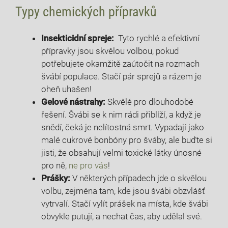
Typy chemických přípravků
Insekticidní spreje:
⁢ Tyto rychlé a efektivní
přípravky jsou skvělou volbou,‍ pokud
‌potřebujete okamžitě‌ zaútočit ‍na⁣ rozmach
švábí ​populace.​ Stačí pár⁣ sprejů ⁣a rázem je
oheň uhašen!
Gelové nástrahy:
⁣Skvělé pro ⁤dlouhodobé
řešení. Švábi ⁢se ‌k‍ nim rádi přiblíží, a když je
snědí, čeká je ​nelítostná smrt. Vypadají jako
malé cukrové bonbóny​ pro šváby,‍ ale buďte si
jisti, ‌že obsahují velmi toxické látky únosné
pro ně,
ne pro vás
!
Prášky:
⁣V ⁣některých případech ‌jde ⁣o⁣ skvělou
volbu, zejména tam, kde ⁣jsou švábi‌ obzvlášť
vytrvalí. Stačí ⁢vylít prášek na místa,⁤ kde švábi
obvykle putují, a nechat čas, ‌aby udělal své.