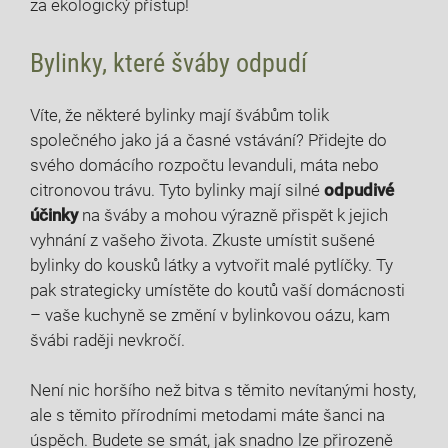
‌za ekologický přístup!
Bylinky, které šváby odpudí
Víte,⁤ že některé bylinky ⁢mají ‌švábům tolik
‌společného jako ⁤já a časné vstávání? Přidejte ⁣do
⁤svého domácího ⁤rozpočtu levanduli, ⁢máta ⁣nebo
⁣citronovou trávu. Tyto bylinky mají silné
odpudivé
účinky
na šváby a mohou výrazně přispět k jejich
vyhnání z vašeho života. Zkuste umístit sušené
bylinky do kousků látky‍ a vytvořit‍ malé pytlíčky. Ty‌
pak⁤ strategicky umístěte‌ do koutů vaší ⁤domácnosti⁢
– vaše‍ kuchyně se‌ změní v bylinkovou ⁣oázu, ‌kam
švábi⁣ raději nevkročí.
Není nic horšího než bitva s ⁤těmito ​nevítanými hosty,
ale s těmito přírodními​ metodami máte šanci⁢ na
úspěch. Budete se smát,⁣ jak snadno‌ lze přirozeně