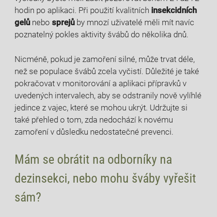
hodin​ po aplikaci. Při použití kvalitních
insekcidních​
gelů
nebo
sprejů
by mnozí ⁢uživatelé měli mít⁢ navíc ​
poznatelný pokles aktivity ⁣švábů do ‍několika ⁢dnů.
Nicméně, pokud je zamoření silné, ‍může trvat déle,
než ⁤se populace švábů‌ zcela vyčistí. Důležité je také
pokračovat v monitorování a ⁢aplikaci přípravků⁢ v​
uvedených intervalech,‍ aby⁢ se odstranily ‌nově vylíhlé
jedince z vajec, které ​se ‍mohou ukrýt. Udržujte si
také⁢ přehled o​ tom, zda nedochází k novému
zamoření v důsledku nedostatečné prevenci.
Mám ‍se obrátit ​na odborníky na
⁣dezinsekci, ‌nebo mohu šváby vyřešit
sám?