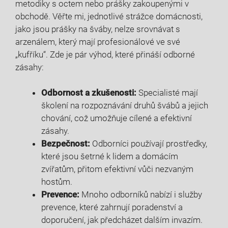
metodiky s‌ octem⁤ nebo prášky zakoupenými‍ v
obchodě.‍ Věřte ⁤mi, jednotlivé strážce ⁤domácnosti,
jako jsou prášky⁣ na šváby, nelze ⁤srovnávat s
arzenálem, který ‌mají profesionálové ve své
„kufříku“. Zde​ je pár⁣ výhod, které přináší ⁣odborné⁣
zásahy:
Odbornost a zkušenosti:
Specialisté mají
školení na rozpoznávání druhů švábů a ⁣jejich
chování, ⁢což umožňuje ⁢cílené a efektivní
zásahy.
Bezpečnost:
Odborníci používají prostředky,
které jsou šetrné ‍k lidem a domácím⁣
zvířatům, přitom⁣ efektivní vůči nezvaným
hostům.
Prevence:
​Mnoho odborníků nabízí i ⁢služby⁤
prevence, které zahrnují poradenství a
doporučení, jak předcházet dalším invazím.