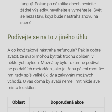
fungují. Pokud ‌po několika dnech nevidíte
žádné⁣ výsledky, neváhejte a vyměňte je. Svět
se nezastaví, když bude nástraha‍ znovu ⁢na
scéně!
Podívejte se na to z jiného úhlu
A co když taková nástraha nefunguje? Pak je dobré
zvážit, ⁤že​ švábi mohou být⁣ tak trochu‌ oblíbení v
⁤některých bytech. Možná by bylo rozumné podívat
se po dalších‍ metodách, jako je ‌třeba pálení mostů—
hm, tedy spíš velké úklidy a‍ zakrývání možných
vchodů. U vás doma ​by⁤ švábi neměli ​mít nikde své
místo k usídlení.
Oblast
Doporučená ⁢akce