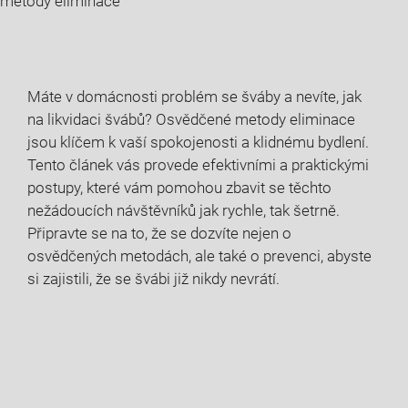
metody eliminace
Máte v ‌domácnosti ‍problém se šváby a nevíte, jak
na likvidaci švábů? Osvědčené metody eliminace
jsou ‌klíčem k ‌vaší spokojenosti a klidnému bydlení.
Tento článek vás⁤ provede efektivními a praktickými
postupy, které vám ‌pomohou zbavit⁤ se těchto
⁣nežádoucích ⁢návštěvníků⁢ jak rychle,‌ tak šetrně.
Připravte ⁣se na to, že se dozvíte nejen o⁢
osvědčených⁢ metodách, ale také⁢ o prevenci, abyste
si zajistili, že​ se⁤ švábi již ⁤nikdy nevrátí.