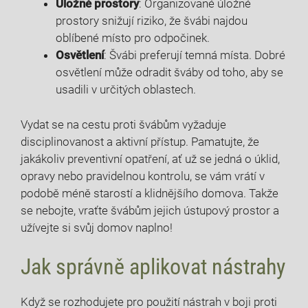
Úložné prostory
: Organizované ⁤úložné
prostory snižují riziko, že švábi⁤ najdou
oblíbené místo pro odpočinek.
Osvětlení
: Švábi preferují ⁣temná ⁢místa. Dobré
osvětlení může odradit šváby‌ od toho, aby se
usadili⁤ v určitých oblastech.
Vydat ‍se na‌ cestu proti švábům vyžaduje
disciplinovanost a‌ aktivní⁤ přístup. Pamatujte, ​že
jakákoliv preventivní ​opatření,⁢ ať už se jedná o úklid,
opravy nebo pravidelnou kontrolu, se vám vrátí‍ v ​
podobě méně⁢ starostí‍ a klidnějšího​ domova. Takže
se nebojte,‌ vraťte švábům jejich⁤ ústupový‌ prostor a
užívejte ⁣si svůj domov naplno!
Jak správně aplikovat nástrahy
Když​ se rozhodujete pro použití nástrah v boji proti