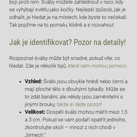
boji proti nim. Sváby můžete‌ zahlédnout v noci, kdy
se vyhýbají světlu jako kočky. ⁤Nejlepší způsob, jak je
odhalit, je hledat je na ​místech, ​kde byste⁢ to nečekali.
Tak​ pojďme na ⁢to pomalu,‍ klidně a s rozvahou!
Jak je identifikovat? Pozor na detaily!
Rozpoznat šváby může být snadné, pokud víte, co⁢
hledat. Zde je několik‍ tipů,
které vám mohou pomoci
:
Vzhled:
Švábi jsou obvykle⁣ hnědí⁣ nebo černí a
mají ploché tělo s dlouhými tykadly. Může⁢ se
to zdát banální, ale někdy jsou zaměnitelní s
jinými brouky,​
takže si dejte pozor
!
Velikost:
​Dospělí švábi mohou měřit mezi 1,5⁢
a 3 cm. Pokud⁤ se vám podaří spatřit ⁣jednoho,
zkontrolujte okolí – mnozí ⁣z nich chodí v
„týmech.“