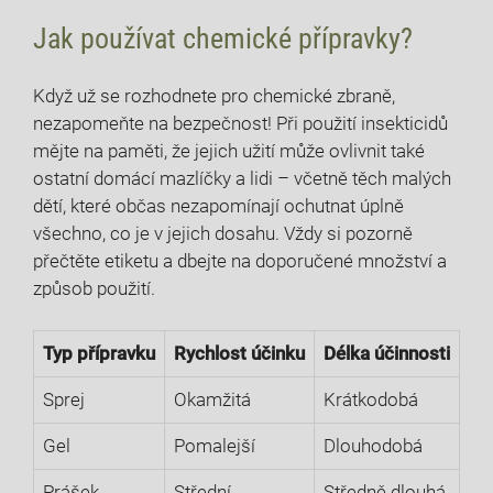
Jak používat chemické přípravky?
Když už se rozhodnete pro⁣ chemické zbraně,
nezapomeňte na bezpečnost! ⁣Při⁣ použití ‍insekticidů
⁢mějte na ​paměti, ⁣že ‌jejich užití může ovlivnit také
ostatní domácí mazlíčky‍ a‌ lidi⁣ – včetně těch ⁢malých⁤
dětí, které občas nezapomínají ochutnat úplně
všechno, co je v jejich⁤ dosahu. ‍Vždy si pozorně
přečtěte⁣ etiketu a dbejte na doporučené​ množství a
způsob použití.
Typ‌ přípravku
Rychlost účinku
Délka účinnosti
Sprej
Okamžitá
Krátkodobá
Gel
Pomalejší
Dlouhodobá
Prášek
Střední
Středně dlouhá