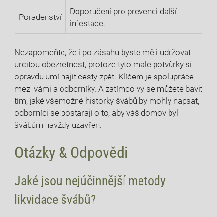
Doporučení pro prevenci⁣ další
Poradenství
infestace.
Nezapomeňte, že​ i po zásahu byste měli⁣ udržovat
určitou obezřetnost, protože tyto malé potvůrky si
‌opravdu umí najít cesty zpět. Klíčem je‌ spolupráce
mezi vámi a odborníky. A zatímco vy se můžete bavit
tím, jaké‍ všemožné ‍historky švábů‌ by mohly napsat,
odborníci​ se postarají⁤ o to, aby váš domov byl
švábům‍ navždy ‌uzavřen.
Otázky & Odpovědi
Jaké jsou‍ nejúčinnější metody
likvidace švábů?