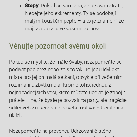
Stopy:
Pokud se ​vám zdá, že se šváb ztratil,
hledejte jeho exkrementy. Ty se podobají
malým kouskům ‌pepře – a to je znamení, že
mají zlatou žílu ve vašem domově.
Věnujte pozornost svému okolí
Pokud se ⁣myslíte, že máte šváby, nezapomeňte ⁣se‌
podívat pod dřez nebo za⁣ sporák. To jsou idylická
místa pro ⁤jejich malá setkání, obvykle při večerním
rozjímání u zbytků jídla. ⁤Kromě toho, jednou z
nejnápadnějších věcí, které můžete ‍udělat, je zapojit
přátele –​ ne, že byste je pozvali na party, ale tragédie
⁣sdílených zkušeností je skvělá motivace k čistění a
úklidu!
Nezapomeňte na prevenci. Udržování ‌čistého