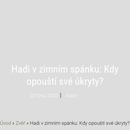
Hadi v zimním spánku: Kdy
opouští své úkryty?
22 října, 2025
Autor
Profi Mysl
Úvod
»
Zvěř
»
Hadi v zimním spánku: Kdy opouští své úkryty?