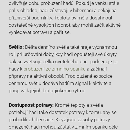
ovlivňuje dobu probuzení hadů. Pokud je venku stále
příliš chladno, hadi zůstávají v hibernaci a čekají na
příznivější podmínky. Teplota by měla dosáhnout
dostatečně vysokých hodnot, aby mohli začít aktivně
vyhledávat potravu a pářit se.
Světlo:
Délka denního světla také hraje významnou
roli při určování doby, kdy hadi opouštějí své úkryty.
Jak se zvětšuje délka světelného dne, podněcuje to
hady k
probuzení ze zimního spánku
a začínají
přípravy na aktivní období. Prodloužená expozice
dennímu světlu dodává hadům signál k aktivitě a
přispívá k jejich biologickému rytmu.
Dostupnost potravy:
Kromě teploty a světla
potřebují hadi také dostatek potravy k tomu, aby se
probudili z hibernace. Když jsou zásoby potravy
omezené, hadi mohou zůstat v zimním spánku déle