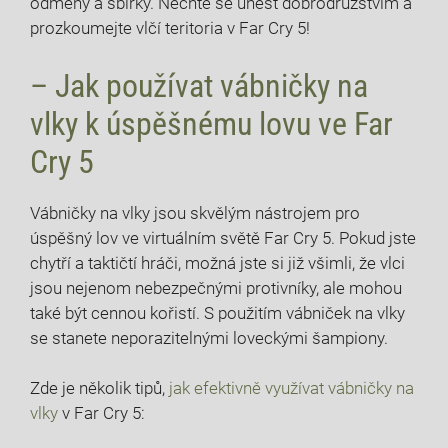
odměny a sbírky. Nechte se unést dobrodružstvím a
prozkoumejte vlčí teritoria v Far Cry 5!
– Jak používat vábničky na
vlky k úspěšnému lovu ve Far
Cry 5
Vábničky na vlky jsou skvělým nástrojem pro
úspěšný lov ve virtuálním světě Far Cry 5. Pokud jste
chytří a taktičtí hráči, možná jste si již všimli, že vlci
jsou nejenom nebezpečnými protivníky, ale mohou
také být cennou kořistí. S použitím vábniček na vlky
se stanete neporazitelnými loveckými šampiony.
Zde je několik tipů,
jak efektivně využívat vábničky na
vlky
v Far Cry 5: