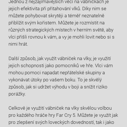
Jednou z nejzajímavějších věcí na vábničkách je
jejich efektivita při přitahování vlků. Díky nim se
můžete pohybovat skrytěji a téměř neznatelně
přiblížit svým kořistem. Můžete je rozmístit na
různých strategických místech v herním světě, aby
vlci přišli rovnou k vám, a vy je mohli lovit nebo si s
nimi hrát.
Další způsob, jak využít vábniček na vlky, je využití
jejich schopnosti jako pomocníků ve hře. Vlci vám
mohou pomoci napadat nepřátelské skupiny a
vykonávat útoky po vašem boku. To je skvělý
způsob, jak si udržet výhodu v boji a snížit riziko
porážky.
Celkově je využití vábniček na vlky skvělou volbou
pro každého hráče hry Far Cry 5. Můžete je využít jak
pro zlepšení svých loveckých dovedností, tak i jako