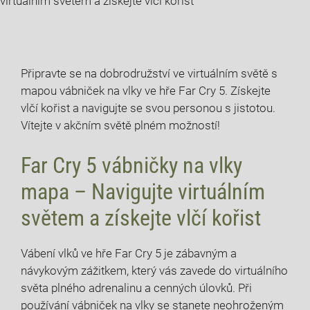
virtuálním světem a získejte vlčí kořist
Připravte se na dobrodružství ve virtuálním světě s
mapou vábniček na vlky ve hře Far Cry 5. Získejte
vlčí kořist a navigujte se svou personou s jistotou.
Vítejte v akčním světě plném možností!
Far Cry 5 vábničky na vlky
mapa – Navigujte virtuálním
světem a získejte vlčí kořist
Vábení vlků ve hře Far Cry 5 je zábavným a
návykovým zážitkem, který vás zavede do virtuálního
světa plného adrenalinu a cenných úlovků. Při
používání vábniček na vlky se stanete neohroženým