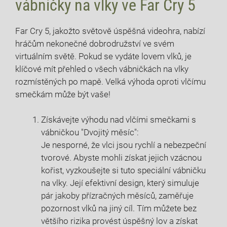
vábničky na vlky ve Far Cry 5
Far Cry 5, jakožto světově úspěšná videohra, nabízí
hráčům nekonečné dobrodružství ve svém
virtuálním světě. Pokud se vydáte lovem vlků, je
klíčové mít přehled o všech vábničkách na vlky
rozmístěných po mapě. Velká výhoda oproti vlčímu
smečkám může být vaše!
Získávejte výhodu nad vlčími smečkami s
vábničkou "Dvojitý měsíc":
Je nesporné, že vlci jsou rychlí a nebezpeční
tvorové. Abyste mohli získat jejich vzácnou
kořist, vyzkoušejte si tuto speciální vábničku
na vlky. Její efektivní design, který simuluje
pár jakoby přízračných měsíců, zaměřuje
pozornost vlků na jiný cíl. Tím můžete bez
většího rizika provést úspěšný lov a získat