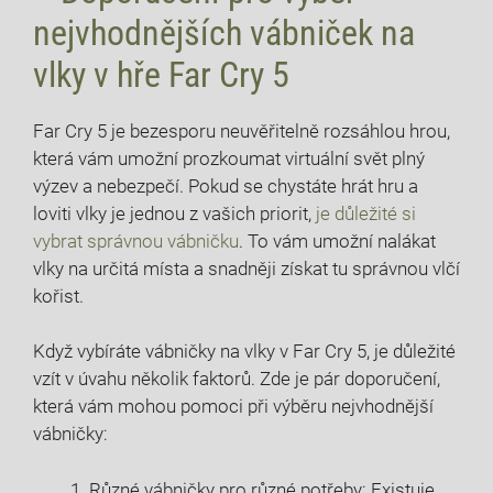
nejvhodnějších vábniček na
vlky v hře Far Cry 5
Far Cry 5 je bezesporu neuvěřitelně rozsáhlou hrou,
která vám umožní prozkoumat virtuální svět plný
výzev a nebezpečí. Pokud se chystáte hrát hru a
loviti vlky je jednou z vašich priorit,
je důležité si
vybrat správnou vábničku
. To vám umožní nalákat
vlky na určitá místa a snadněji získat tu správnou vlčí
kořist.
Když vybíráte vábničky na vlky v Far Cry 5, je důležité
vzít v úvahu několik faktorů. Zde je pár doporučení,
která vám mohou pomoci při výběru nejvhodnější
vábničky:
Různé vábničky pro různé potřeby: Existuje