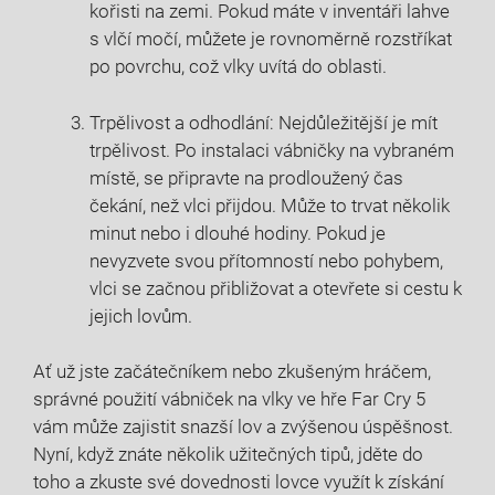
kořisti na zemi. Pokud máte v inventáři lahve
s vlčí močí, můžete je rovnoměrně rozstříkat
po povrchu, což vlky uvítá do oblasti.
Trpělivost a odhodlání: Nejdůležitější je mít
trpělivost. Po instalaci vábničky na vybraném
místě, se připravte na prodloužený čas
čekání, než vlci přijdou. Může to trvat několik
minut nebo i dlouhé hodiny. Pokud je
nevyzvete svou přítomností nebo pohybem,
vlci se začnou přibližovat a otevřete si cestu k
jejich lovům.
Ať už jste začátečníkem nebo zkušeným hráčem,
správné použití vábniček na vlky ve hře Far Cry 5
vám může zajistit snazší lov a zvýšenou úspěšnost.
Nyní, když znáte několik užitečných tipů, jděte do
toho a zkuste své dovednosti lovce využít k získání