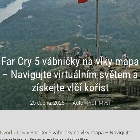
Far Cry 5 vábničky na vlky mapa
– Navigujte virtuálním světem a
získejte vlčí kořist
20 dubna, 2026
Autor
Profi Mysl
Úvod
»
Lov
»
Far Cry 5 vábničky na vlky mapa – Navigujte