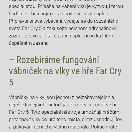
specialistou. Přísaha na vábení vlků je výzvou, kterou
budete s chutí přijímat a sáníte si ji užít naplno.
Připravte si své vybavení, vydejte se do rozsáhlého
světa Far Cry 5 a zakusejte nejenom adrenalinový
zážitek z lovu, ale také pocit naplnění při každém
úspěšném zásahu.
– Rozebíráme fungování
vábniček na vlky ve hře Far Cry
5
Vábničky na vlky jsou jednou z nejzábavnějších a
nejefektivnějších metod, jak získat vlčí kořist ve hře
Far Cry 5. Tyto speciální nástroje umožňují hráčům
přitáhnout vlky do určitého místa, čímž usnadňují lov
a získávání cenného vlčího materiálu. Pokud máte