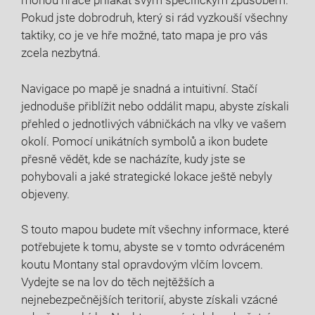
mohou hráče přilákat svým specifickým způsobem.
Pokud jste dobrodruh, který si rád vyzkouší všechny
taktiky, co je ve hře možné, tato mapa je pro vás
zcela nezbytná.
Navigace po mapě je snadná a intuitivní. Stačí
jednoduše přiblížit nebo oddálit mapu, abyste získali
přehled o jednotlivých vábničkách na vlky ve vašem
okolí. Pomocí unikátních symbolů a ikon budete
přesně vědět, kde se nacházíte, kudy jste se
pohybovali a jaké strategické lokace ještě nebyly
objeveny.
S touto mapou budete mít všechny informace, které
potřebujete k tomu, abyste se v tomto odvráceném
koutu Montany stal opravdovým vlčím lovcem.
Vydejte se na lov do těch nejtěžších a
nejnebezpečnějších teritorií, abyste získali vzácné