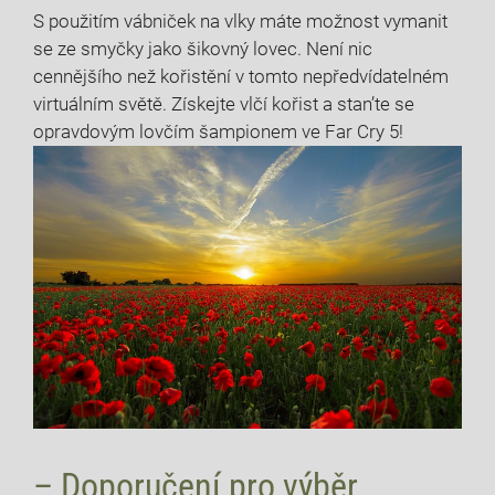
S použitím vábniček na vlky máte možnost vymanit
se ze smyčky jako šikovný lovec. Není nic
cennějšího než kořistění v tomto nepředvídatelném
virtuálním světě. Získejte vlčí kořist a stan’te se
opravdovým lovčím šampionem ve Far Cry 5!
– Doporučení pro výběr