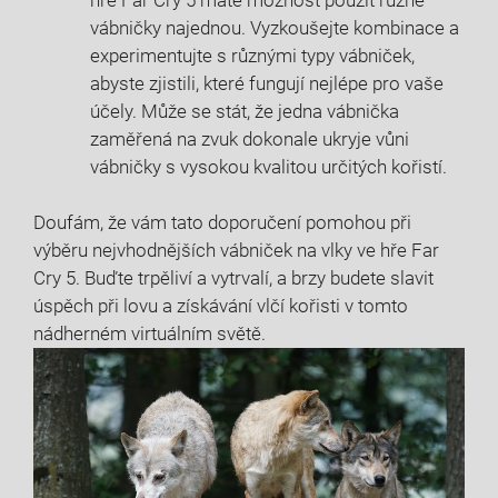
vábničky najednou. Vyzkoušejte kombinace a
experimentujte s různými typy vábniček,
abyste zjistili, které fungují nejlépe pro vaše
účely. Může se stát, že jedna vábnička
zaměřená na zvuk dokonale ukryje vůni
vábničky s vysokou kvalitou určitých kořistí.
Doufám, že vám tato doporučení pomohou při
výběru nejvhodnějších vábniček na vlky ve hře Far
Cry 5. Buďte trpěliví a vytrvalí, a brzy budete slavit
úspěch při lovu a získávání vlčí kořisti v tomto
nádherném virtuálním světě.