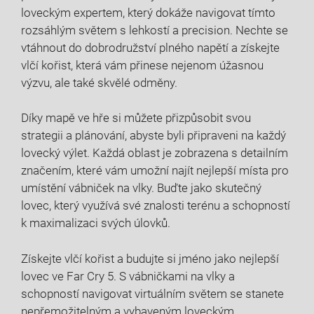
loveckým expertem, který dokáže navigovat tímto
rozsáhlým světem s lehkostí a precision. Nechte se
vtáhnout do dobrodružství plného napětí a získejte
vlčí kořist, která vám přinese nejenom úžasnou
výzvu, ale také skvělé odměny.
Díky mapě ve hře si můžete přizpůsobit svou
strategii a plánování, abyste byli připraveni na každý
lovecký výlet. Každá oblast je zobrazena s detailním
značením, které vám umožní najít nejlepší místa pro
umístění vábniček na vlky. Buďte jako skutečný
lovec, který využívá své znalosti terénu a schopností
k maximalizaci svých úlovků.
Získejte vlčí kořist a budujte si jméno jako nejlepší
lovec ve Far Cry 5. S vábničkami na vlky a
schopností navigovat virtuálním světem se stanete
nepřemožitelným a vybaveným loveckým