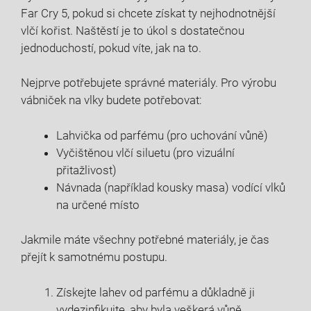
Far Cry 5, pokud si chcete získat ty nejhodnotnější
vlčí kořist. Naštěstí je to úkol s dostatečnou
jednoduchostí, pokud víte, jak na to.
Nejprve potřebujete správné materiály. Pro výrobu
vábniček na vlky budete potřebovat:
Lahvička od parfému (pro uchování vůně)
Vyčištěnou vlčí siluetu (pro vizuální
přitažlivost)
Návnada (například kousky masa) vodící vlků
na určené místo
Jakmile máte všechny potřebné materiály, je čas
přejít k samotnému postupu.
Získejte lahev od parfému a důkladně ji
vydezinfikujte, aby byla veškerá vůně