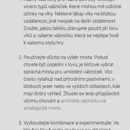
vícero typů vábniček, které mohou mít odlišné
účinky na vlky. Některé lákají vlky na blízkou
vzdálenost, jiné naopak na delší vzdálenost.
Zvažte, jakou taktiku plánujete použít při lovu
vlků a vyberte vábničku, která se nejlépe hodí
k vašemu stylu hry.
Používejte důvtip na výběr místa: Pokud
chcete být úspěšní v lovu, je klíčové vybrat
správná místa pro umístění vábniček. Vlci
často vytahují nad přírodními pastvinami, v
blízkosti jezer nebo ve vyšších oblastech, kde
mají dobrý výhled. Zkuste se tedy přizpůsobit
vlčímu chování a
umístěte vábničku na
strategické místo
.
Vyzkoušejte kombinace a experimentujte: Ve
hře Far Cry 5 máte možnost použít různé