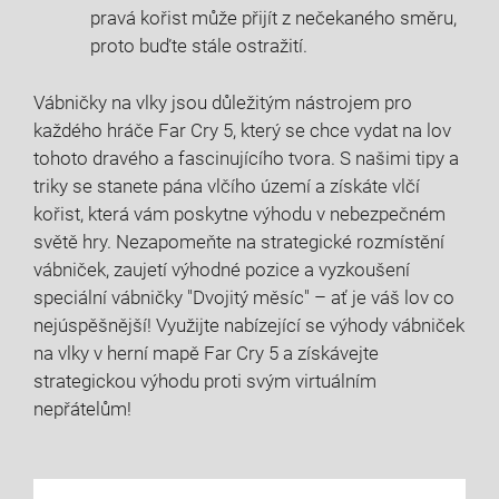
pravá kořist může přijít z nečekaného směru,
proto buďte stále ostražití.
Vábničky na vlky jsou důležitým nástrojem pro
každého hráče Far Cry 5, který se chce vydat na lov
tohoto dravého a fascinujícího tvora. S našimi tipy a
triky se stanete pána vlčího území a získáte vlčí
kořist, která vám poskytne výhodu v nebezpečném
světě hry. Nezapomeňte na strategické rozmístění
vábniček, zaujetí výhodné pozice a vyzkoušení
speciální vábničky "Dvojitý měsíc" – ať je váš lov co
nejúspěšnější! Využijte nabízející se výhody vábniček
na vlky v herní mapě Far Cry 5 a získávejte
strategickou výhodu proti svým virtuálním
nepřátelům!