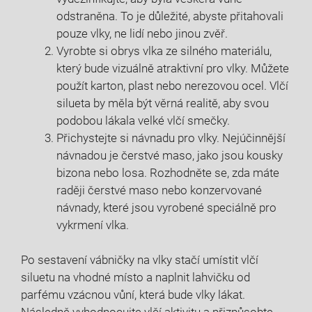
odstraněna. To je důležité, abyste přitahovali
pouze vlky, ne lidí nebo jinou zvěř.
Vyrobte si obrys vlka ze silného materiálu,
který bude vizuálně atraktivní pro vlky. Můžete
použít karton, plast nebo nerezovou ocel. Vlčí
silueta by měla být věrná realitě, aby svou
podobou lákala velké vlčí smečky.
Přichystejte si návnadu pro vlky. Nejúčinnější
návnadou je čerstvé maso, jako jsou kousky
bizona nebo losa. Rozhodněte se, zda máte
raději čerstvé maso nebo konzervované
návnady, které jsou vyrobené speciálně pro
vykrmení vlka.
Po sestavení vábničky na vlky stačí umístit vlčí
siluetu na vhodné místo a naplnit lahvičku od
parfému vzácnou vůní, která bude vlky lákat.