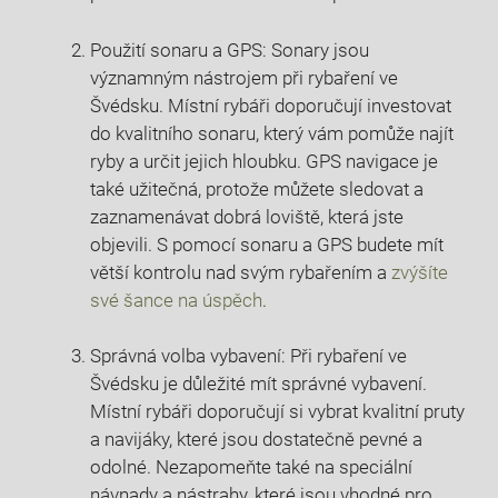
Použití⁣ sonaru a⁢ GPS: Sonary jsou
významným nástrojem ‌při rybaření ve
Švédsku. Místní rybáři doporučují investovat
do kvalitního sonaru, který vám pomůže najít​
ryby ⁣a určit jejich⁢ hloubku. GPS navigace‍ je
také užitečná, protože můžete sledovat a
zaznamenávat dobrá loviště, která jste
objevili. S pomocí⁢ sonaru a GPS budete mít
větší kontrolu‍ nad svým rybařením a
zvýšíte
své ⁣šance na úspěch
.
Správná volba vybavení: Při‌ rybaření ve
Švédsku‌ je důležité mít ​správné vybavení.
Místní rybáři doporučují si vybrat kvalitní pruty‍
a navijáky, které jsou dostatečně ‌pevné a
odolné. Nezapomeňte také ​na speciální
návnady a nástrahy, které jsou vhodné ⁤pro