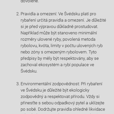
dovolené.
Pravidla a omezení: Ve Švédsku platí pro‌
rybaření určitá⁢ pravidla a omezení. Je důležité
si je před výpravou důkladně prostudovat.
⁤Například‍ může být‍ stanoveno minimální
rozměry ulovené ryby, povolená metoda
rybolovu, ‌kvóta, limity v počtu ulovených ryb
nebo‌ zóny s ‌omezeným ‍rybolovem. Tyto
předpisy ‍by ​měly⁤ být ⁣respektovány, aby⁢ se
zachoval ekosystém a rybí⁤ populace ve
Švédsku.
Environmentální zodpovědnost: Při rybaření
ve Švédsku je důležité ​být ekologicky
zodpovědný a respektovat přírodu. ⁣Vždy si
přinesťte s sebou odpadkový pytel a uklízejte
po sobě. Dodržujte pravidla ohledně likvidace​