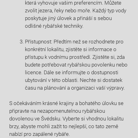
která ⁢vyhovuje vašim preferencím. ​Můžete
zvolit ‌jezera, řeky nebo‍ moře. Každý typ‍ vody
poskytuje jiný úlovek a přináší⁤ s sebou‍
odlišné rybářské techniky.
Přístupnost: Předtím‍ než se rozhodnete ​pro
konkrétní ⁤lokalitu, zjistěte si informace o
přístupu k vodnímu ⁢prostředí. Zjistěte‌ si, zda ​
budete potřebovat rybářskou povolenku‌ nebo
licence. Dále se ‌informujte o⁣ dostupnosti
ubytování v této oblasti. Nechte si dostatek
času na⁢ plánování a organizaci‌ vaší výpravy.
S očekáváním krásné krajiny a bohatého úlovku se
připravte ⁤na⁤ nezapomenutelnou rybářskou
dovolenou‍ ve Švédsku. Vyberte si vhodnou lokalitu
brzy, abyste mohli ‌zažít to nejlepší, co tato země
nabízí pro zapálené rybáře.