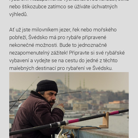
nebo štikozubce zatímco se⁢ úžíváte úchvatných
výhledů.
Ať už jste milovníkem​ jezer, řek nebo mořského
pobřeží, Švédsko má pro rybáře připravené
nekonečné možnosti. Bude to jednoznačně
nezapomenutelný zážitek! Připravte‍ si své rybářské
vybavení a‍ vydejte​ se na cestu do jedné z těchto
malebných destinací pro rybaření ve Švédsku.