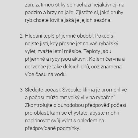
září, zatímco štiky se⁢ nachází ⁣nejaktivněji na
podzim a brzy ‌na jaře. Zjistěte si, jaké druhy
ryb chcete lovit ‍a jaká je jejich sezóna.
Hledání teplé příjemné období: Pokud si
nejste jistí, kdy přesně jet na váš rybářský
výlet, zvažte​ letní měsíce. Teploty ⁤jsou
příjemné a ryby jsou ⁢aktivní.‍ Kolem června a
července⁤ je také⁣ delších dnů, což znamená⁣
více času na vodu.
Sledujte‍ počasí: Švédské klima je proměnlivé ​
a⁣ počasí může mít velký vliv‍ na rybaření.
Zkontrolujte dlouhodobou předpověď ⁢počasí
pro oblast, kam se chystáte, abyste mohli
naplánovat svůj výlet s ohledem ⁢na
předpovídané⁣ podmínky.