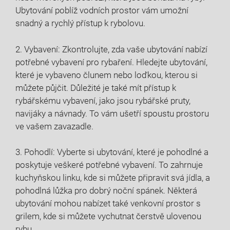
Ubytování poblíž vodních⁤ prostor vám umožní
snadný a rychlý​ přístup k rybolovu.
2. ‍Vybavení: Zkontrolujte, zda⁤ vaše ubytování nabízí​
potřebné‌ vybavení pro rybaření. Hledejte ubytování,
které je vybaveno člunem nebo loďkou, kterou si​
můžete půjčit. Důležité je také mít přístup⁢ k
rybářskému vybavení, jako jsou rybářské pruty,
navijáky ‌a návnady. To vám ⁤ušetří ‍spoustu⁣ prostoru
ve vašem zavazadle.
3. Pohodlí: ⁢Vyberte si ubytování,‌ které je pohodlné a
poskytuje veškeré potřebné vybavení. To zahrnuje
kuchyňskou linku, kde si můžete připravit svá jídla, a
pohodlná lůžka pro dobrý noční spánek. Některá
ubytování mohou nabízet‌ také⁤ venkovní prostor s
grilem, kde si můžete ⁣vychutnat čerstvě ulovenou
rybu.