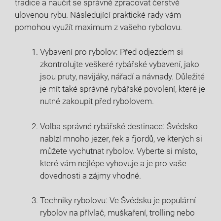
⁣tradice a naučit‍ se ‍správně zpracovat čerstvě
‌ulovenou rybu. Následující praktické rady vám
pomohou využít maximum ‍z vašeho ⁢rybolovu.
Vybavení pro rybolov: Před odjezdem si
zkontrolujte veškeré‍ rybářské vybavení, jako
jsou pruty, navijáky, nářadí a návnady. ⁢Důležité
je mít⁢ také ‍správné rybářské povolení,⁤ které je
nutné zakoupit před rybolovem.
Volba správné rybářské destinace: ‌Švédsko‌
nabízí ‌mnoho jezer,⁤ řek a fjordů, ve kterých si
můžete ⁣vychutnat rybolov. ‌Vyberte ⁣si místo,
které vám nejlépe vyhovuje a je pro ⁤vaše
dovednosti a zájmy vhodné.
Techniky ⁤rybolovu: Ve Švédsku je ⁢populární
rybolov na přívlač, muškaření, trolling nebo