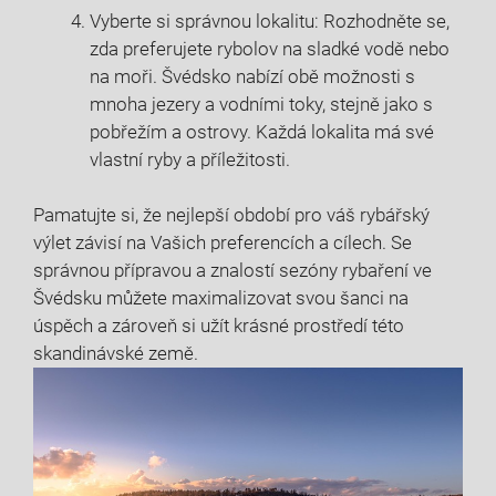
Vyberte ‍si ⁣správnou lokalitu: Rozhodněte se,
zda preferujete rybolov na sladké vodě nebo⁢
na ​moři. Švédsko nabízí ⁣obě možnosti s
mnoha jezery a vodními toky, ‍stejně ‍jako s⁣
pobřežím a ostrovy. Každá ⁣lokalita má ​své
vlastní ryby a příležitosti.
Pamatujte si, že nejlepší období pro váš rybářský
výlet závisí na Vašich preferencích a cílech. Se
správnou⁤ přípravou⁤ a znalostí sezóny ⁤rybaření ve
Švédsku můžete maximalizovat svou šanci na
úspěch a zároveň si⁣ užít krásné​ prostředí této
skandinávské země.