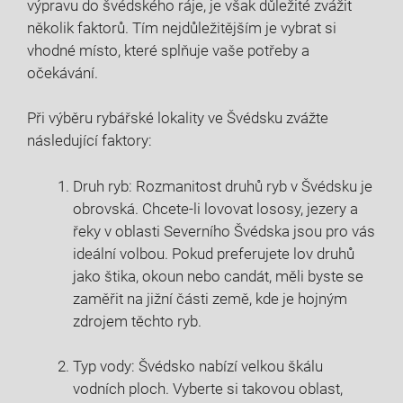
⁣výpravu do ⁣švédského ráje, je však ‍důležité zvážit
⁤několik faktorů.⁣ Tím nejdůležitějším je⁢ vybrat⁣ si
vhodné místo, které ⁣splňuje vaše potřeby ⁤a
očekávání.
Při výběru rybářské lokality ve Švédsku ​zvážte​
následující faktory:
Druh ryb: Rozmanitost druhů ryb v Švédsku je
obrovská.‌ Chcete-li ​lovovat lososy, jezery a
řeky v oblasti Severního Švédska jsou pro vás
ideální volbou. Pokud preferujete lov druhů
jako ⁣štika, okoun nebo candát, měli byste se
zaměřit na⁢ jižní části země, kde je hojným
zdrojem těchto ryb.
Typ vody: Švédsko nabízí⁤ velkou škálu
vodních ploch. Vyberte si takovou oblast,