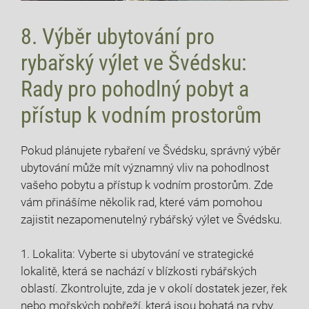
8. Výběr‌ ubytování ⁤pro
rybařský výlet ve Švédsku:
⁤Rady pro pohodlný pobyt⁢ a​
přístup k vodním prostorům
Pokud plánujete rybaření ve Švédsku, správný⁢ výběr⁤
ubytování může mít významný vliv na​ pohodlnost
vašeho⁤ pobytu a přístup k vodním prostorům. Zde
vám přinášíme⁤ několik rad, které⁣ vám pomohou⁤
zajistit nezapomenutelný rybářský výlet ve⁢ Švédsku.
1.⁣ Lokalita: ⁤Vyberte si ubytování ⁤ve strategické
lokalitě, která se nachází v blízkosti rybářských
oblastí. Zkontrolujte, zda​ je v okolí dostatek jezer, řek
​nebo mořských pobřeží, která jsou bohatá na ryby.⁤