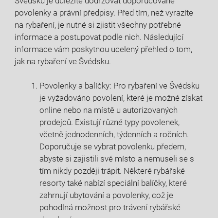
Švédsku je důležité dodržovat doporučované
povolenky a ​právní předpisy.⁤ Před tím, než vyrazíte
na rybaření, je ⁢nutné⁣ si zjistit všechny potřebné
informace a⁣ postupovat podle nich. Následující
informace vám ​poskytnou ucelený přehled o tom,
jak na rybaření ve Švédsku.
Povolenky a balíčky:‌ Pro rybaření⁣ ve Švédsku
je vyžadováno povolení, které je možné získat
online nebo na ⁢místě u autorizovaných
prodejců. ⁤Existují různé typy povolenek,
včetně ​jednodenních, týdenních a⁢ ročních.
Doporučuje se vybrat povolenku předem,​
abyste si zajistili ‌své ‍místo a nemuseli se s
⁢tím nikdy‍ později trápit. Některé rybářské
resorty ‌také nabízí speciální balíčky, které​
zahrnují ubytování a povolenky, což je
⁢pohodlná možnost pro‍ trávení rybářské