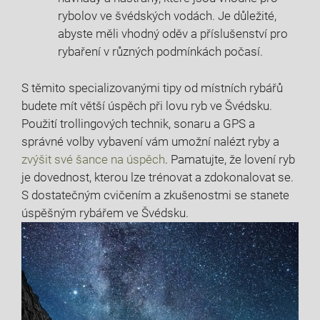
rybolov ve‍ švédských vodách. Je důležité,
abyste měli vhodný ​oděv a⁢ příslušenství ⁤pro
rybaření v různých​ podmínkách počasí.
S těmito specializovanými tipy od místních‍ rybářů
budete‌ mít větší úspěch při lovu ryb ve Švédsku.
⁣Použití ​trollingových technik, sonaru a ​GPS ⁣a
správné volby⁤ vybavení vám umožní nalézt‌ ryby a‍
zvýšit své šance ⁤na úspěch
. Pamatujte, že ​lovení ryb
je dovednost, kterou lze trénovat‍ a zdokonalovat se.‍
S dostatečným cvičením⁤ a zkušenostmi se stanete
úspěšným rybářem ve Švédsku.