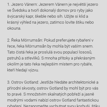
1. Jezero ​Vänern: Jezerem ⁢Vänern je největší jezero
ve Švédsku ​a tvoří dokonalý domov pro ryby jako
švýcarský ‌kapr, škeble nebo síh. Užijte⁤ si klid a
krásný výhled na jezero,‍ zatímco lovíte štiku‍ nebo
okouna.
2. Řeka Mörrumsån: Pokud preferujete rybaření v
⁣řece, řeka Mörrumsån​ by mohla být ​vaším snem.
Tato čistá řeka je⁤ proslulá svou ‌populací lososů,
pstruhů a střevlíků. S mnoha přítoky⁣ a překrásným⁢
okolím je tato řeka⁤ nejlepším místem pro rybáře,
kteří hledají⁢ výzvu.
3.‌ Ostrov Gotland: Jestliže ⁢hledáte architektonické a
přírodní skvosty, ostrov Gotland by mohl být pro vás
to​ pravé. S‌ množstvím skalnatých pobřeží a jasně
modrými vodami nabízí ostrov Gotland fantastickou
rybaření. Nezapomeňte‌ vychutnat svou korbuši, štiku