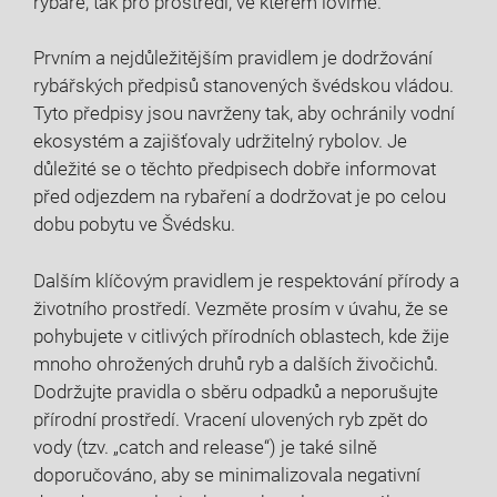
rybáře, tak pro prostředí,‍ ve kterém lovíme.
Prvním a nejdůležitějším pravidlem je dodržování
rybářských ⁤předpisů stanovených švédskou vládou.
Tyto předpisy ‌jsou ​navrženy tak, aby ochránily vodní‍
ekosystém a⁢ zajišťovaly udržitelný ‌rybolov.⁣ Je
důležité se o těchto předpisech dobře ⁢informovat
před odjezdem na⁢ rybaření ⁣a⁢ dodržovat je po celou
‍dobu pobytu ve​ Švédsku.
Dalším klíčovým ‍pravidlem je respektování přírody a⁢
životního prostředí. Vezměte ⁣prosím v úvahu,​ že se
pohybujete v citlivých přírodních oblastech, kde žije
mnoho ohrožených druhů ryb a dalších živočichů.
Dodržujte ⁣pravidla o sběru odpadků a neporušujte
přírodní prostředí. Vracení ulovených ryb⁢ zpět do
vody (tzv. „catch and release“) je také silně‌
doporučováno, aby‍ se minimalizovala negativní