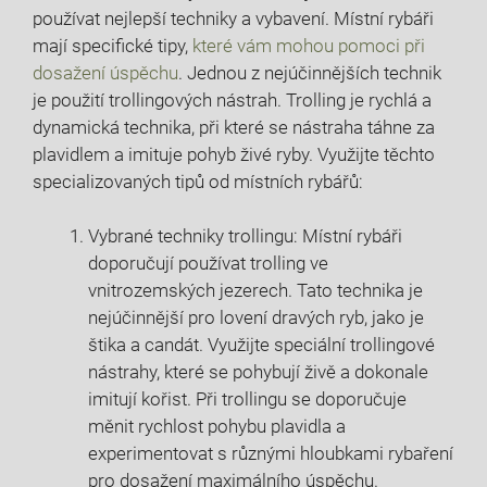
používat nejlepší techniky a vybavení. ‍Místní rybáři
mají specifické tipy,
které ⁢vám ⁤mohou pomoci při
⁣dosažení úspěchu
. Jednou z nejúčinnějších technik
je použití trollingových nástrah. Trolling je rychlá a⁢
dynamická technika, při které se nástraha táhne ‌za
plavidlem a‌ imituje pohyb⁣ živé⁣ ryby. Využijte těchto
specializovaných tipů od ‍místních rybářů:
Vybrané techniky trollingu: Místní rybáři‌
doporučují používat trolling ve
vnitrozemských jezerech. Tato technika je
⁤nejúčinnější pro lovení dravých ryb, jako je​
štika a candát. Využijte speciální trollingové⁤
nástrahy, které se pohybují živě a dokonale
imitují kořist. Při trollingu⁣ se doporučuje
⁢měnit rychlost‌ pohybu plavidla ‌a
⁣experimentovat s různými⁣ hloubkami rybaření‌
pro ‍dosažení ‍maximálního úspěchu.