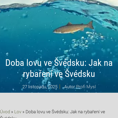
Doba lovu ve Švédsku: Jak na
rybaření ve Švédsku
27 listopadu, 2025
Autor
Profi Mysl
Úvod
»
Lov
»
Doba lovu ve Švédsku: Jak na rybaření ve