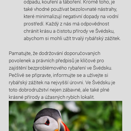
odpadu, kouření ⁤a táboření. Kromě toho, je
také vhodné používat bezolovnaté nástrahy,
které minimalizují negativní dopady na vodní
prostředí. Každý z nás má odpovědnost
chránit ⁤krásu a⁣ čistotu⁣ přírody ve Švédsku,
abychom si​ mohli ​užít trvalý rybářský zážitek.
Pamatujte, že dodržování⁣ doporučovaných⁣
povolenek a právních předpisů je klíčové pro
zajištění bezproblémového rybaření ve​ Švédsku.
Pečlivě ​se‍ připravte, informujte se a užívejte si
⁣rybářský‌ zážitek ⁢na nejvyšší úrovni. Ve Švédsku je
toto dobrodružství nejen‌ zábavné, ale také plné
krásné přírody a úžasných rybích lokalit.