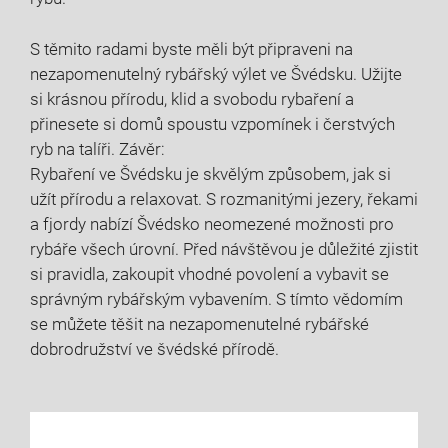
S těmito radami byste měli ​být připraveni ⁣na
nezapomenutelný rybářský výlet ve Švédsku. Užijte⁣
si krásnou přírodu, klid‍ a svobodu rybaření a
přinesete si domů spoustu ⁢vzpomínek i čerstvých
⁢ryb na ​talíři. Závěr:
Rybaření ve Švédsku je skvělým způsobem, ⁢jak si
užít přírodu a ‌relaxovat. S rozmanitými jezery, ​řekami
a fjordy nabízí Švédsko neomezené možnosti pro
rybáře ‍všech úrovní. Před návštěvou je důležité zjistit
si pravidla, zakoupit vhodné povolení a ‍vybavit se
správným rybářským vybavením. S tímto vědomím ​
se můžete ⁤těšit na nezapomenutelné rybářské
dobrodružství ve‌ švédské ⁣přírodě. ⁣