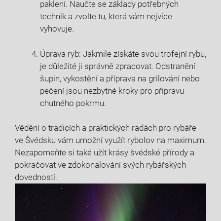
paklení. Naučte se základy potřebných
technik a zvolte⁤ tu, která vám nejvíce
‍vyhovuje.
Úprava ryb: Jakmile získáte svou trofejní rybu,
je důležité ji správně zpracovat. Odstranění⁤
šupin, vykostění a⁣ příprava na grilování nebo‍
pečení ⁤jsou nezbytné kroky pro přípravu
chutného pokrmu.
Vědění o⁤ tradicích a praktických radách pro rybáře
‌ve Švédsku vám umožní využít rybolov na‌ maximum.
Nezapomeňte si také užít krásy švédské přírody a
pokračovat ve zdokonalování‍ svých rybářských⁢
dovedností.