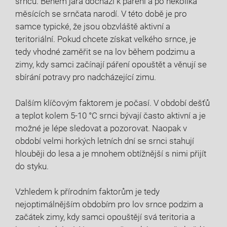
srnců. Během jara dochází k páření a po několika
měsících ​se srnčata narodí. V‍ této​ době je‍ pro
samce typické, že jsou ⁤obzvláště⁤ aktivní ​a
teritoriální. Pokud chcete získat velkého srnce, je
tedy vhodné zaměřit se ‍na lov během podzimu a
zimy, kdy samci začínají páření opouštět a věnují⁢ se
sbírání potravy pro nadcházející zimu.
Dalším klíčovým faktorem ​je počasí. V období‍ dešťů
a‌ teplot kolem 5-10 °C srnci bývají často aktivní a je
možné⁣ je lépe ⁢sledovat​ a pozorovat. Naopak v
období‍ velmi horkých letních dní se⁣ srnci stahují
‌hlouběji ‍do lesa a je mnohem obtížnější s ⁢nimi přijít
do styku.
Vzhledem k přírodním faktorům je tedy
nejoptimálnějším obdobím⁣ pro lov srnce podzim a
začátek zimy, kdy samci⁢ opouštějí‍ svá teritoria a