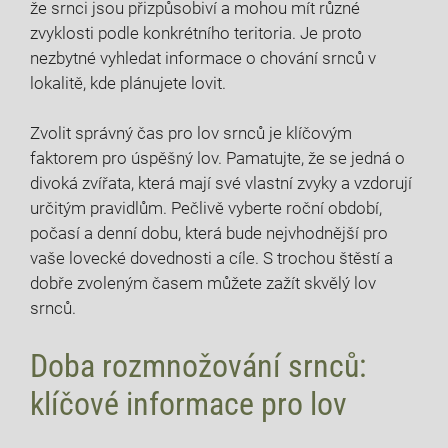
že srnci jsou přizpůsobiví a ⁢mohou mít různé
zvyklosti podle konkrétního teritoria. Je proto
nezbytné ⁣vyhledat informace o ⁢chování srnců v
lokalitě, kde plánujete lovit.
Zvolit správný čas pro lov srnců je klíčovým
faktorem pro úspěšný lov. Pamatujte, že se jedná o
divoká zvířata, která mají své vlastní zvyky a vzdorují
určitým pravidlům. Pečlivě vyberte roční období,
počasí a denní dobu, která bude nejvhodnější pro
vaše lovecké⁢ dovednosti a cíle. S trochou štěstí ‍a⁢
dobře zvoleným časem můžete zažít skvělý lov
srnců.
Doba rozmnožování srnců:
‌klíčové informace⁣ pro lov