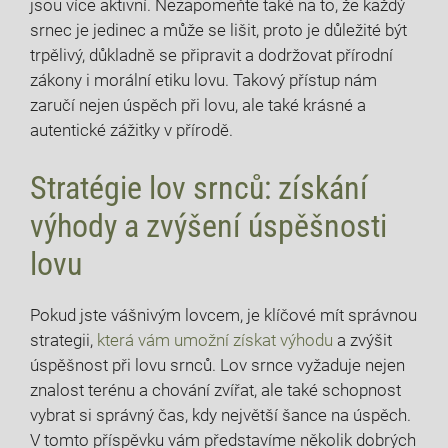
jsou⁣ více aktivní. ​Nezapomeňte také na ‍to, že každý
srnec⁣ je ⁣jedinec a může se lišit, proto je důležité být
trpělivý, důkladně se připravit a dodržovat přírodní ​
zákony i morální etiku lovu. Takový přístup nám⁣
zaručí nejen úspěch při lovu, ale⁤ také krásné ⁢a‌
autentické zážitky v přírodě.
Stratégie lov srnců: získání
výhody a zvýšení úspěšnosti
lovu
Pokud jste ⁣vášnivým⁤ lovcem, je klíčové mít správnou
strategii,⁢
která vám umožní získat ⁣výhodu
a⁤ zvýšit
úspěšnost při lovu srnců. Lov srnce vyžaduje nejen
znalost terénu ​a chování zvířat, ale⁤ také schopnost
vybrat si správný ⁤čas, kdy největší šance na úspěch.
V tomto příspěvku vám‍ představíme několik dobrých