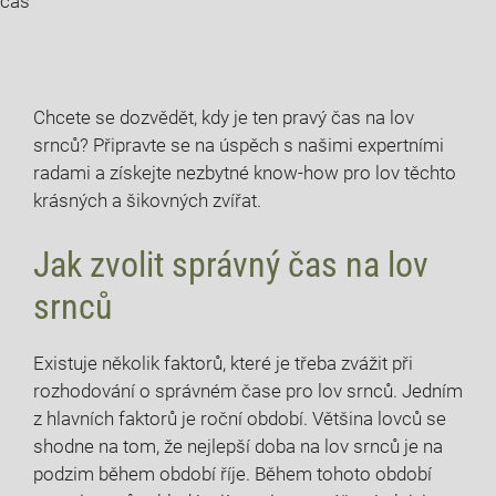
čas
Chcete ​se dozvědět, kdy je ten⁢ pravý čas na lov
srnců? Připravte se na úspěch s našimi‌ expertními
radami a ‍získejte nezbytné know-how pro lov těchto
krásných a šikovných ‍zvířat.
Jak zvolit ⁢správný čas na lov
srnců
Existuje několik faktorů, které ​je třeba zvážit při
rozhodování o⁤ správném čase pro lov srnců. ⁤Jedním
z hlavních faktorů⁢ je roční období. Většina lovců se
shodne na tom, že nejlepší doba na lov srnců je na
podzim během období říje. Během tohoto období