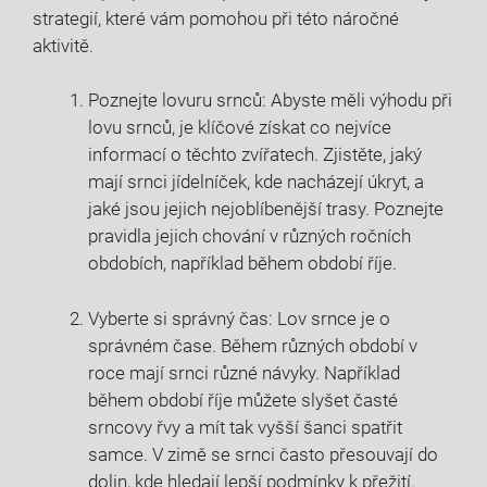
strategií, které ⁢vám pomohou při této náročné
aktivitě.
Poznejte ⁢lovuru srnců: Abyste měli výhodu při
lovu srnců, je klíčové získat ⁣co ‌nejvíce
⁣informací o těchto zvířatech. Zjistěte, jaký
mají‍ srnci jídelníček, kde nacházejí úkryt, a
jaké⁣ jsou jejich nejoblíbenější trasy.⁤ Poznejte
pravidla jejich chování v různých ročních
obdobích, například během období ‌říje.
Vyberte si správný čas: Lov srnce je o
správném čase. Během různých období v
roce mají srnci různé návyky.⁤ Například
během období říje ‍můžete slyšet ​časté⁢
srncovy⁢ řvy a mít tak vyšší šanci spatřit
samce. V zimě se srnci často přesouvají do⁤
dolin, kde hledají lepší podmínky k přežití.