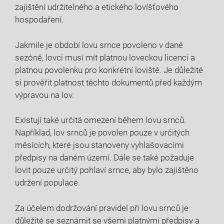
zajištění udržitelného a ‌etického lovíšťového ​
hospodaření.
Jakmile je ⁣období lovu srnce povoleno v dané
sezóně,​ lovci⁤ musí mít platnou⁤ loveckou licenci‍ a
platnou povolenku pro ⁢konkrétní loviště. Je důležité​
si prověřit platnost těchto⁢ dokumentů před každým
výpravou‍ na ⁤lov.
Existují také určitá omezení během lovu srnců.
Například, lov srnců je povolen pouze v​ určitých
měsících,‍ které jsou stanoveny vyhlašovacími
předpisy ⁢na⁣ daném ‌území. Dále se také ‌požaduje
lovit pouze určitý pohlaví srnce, aby bylo zajištěno
udržení populace.
Za účelem dodržování pravidel při lovu srnců je
důležité se seznámit se všemi platnými předpisy a