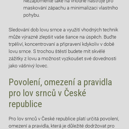
Nezapomeňte také na vhodné ‌nástroje pro
maskování zápachu a minimalizaci vlastního‍
pohybu.
Sledování dob lovu​ srnce a využití vhodných technik
může výrazně zlepšit vaše šance ​na úspěch. Buďte
trpěliví, koncentrovaní a připravení kdykoliv v době
lovu srnce. S trochou štěstí budete‌ mít skvělé
zážitky z lovu a možnost vyzkoušet své dovednosti
jako vášnivý lovec.
Povolení,⁤ omezení‌ a pravidla
⁤pro lov srnců v České
republice
Pro lov srnců v ⁢České‌ republice‍ platí určitá povolení,
omezení a pravidla, která je důležité ‌dodržovat ⁤pro