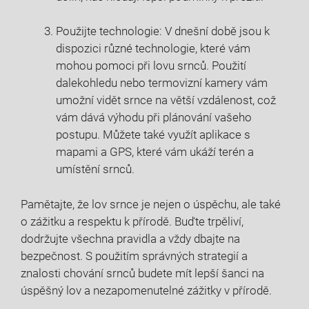
Použijte ‍technologie: V dnešní době jsou k
dispozici různé⁤ technologie, které vám
mohou ⁢pomoci při lovu srnců. Použití
dalekohledu nebo termovizní ⁤kamery vám
umožní vidět srnce na větší vzdálenost, což⁢
vám dává výhodu při⁣ plánování vašeho
postupu. Můžete také ‍využít aplikace ⁣s
mapami a GPS, které vám ukáží ⁤terén⁤ a
umístění srnců.
Pamětajte, že lov⁢ srnce je nejen ​o úspěchu, ale‌ také
o zážitku a respektu k přírodě. Buďte trpěliví,
dodržujte všechna ‍pravidla a vždy dbajte na
bezpečnost. S použitím správných strategií a
znalosti chování srnců budete ⁣mít⁣ lepší šanci na
úspěšný lov ‌a nezapomenutelné zážitky v přírodě.