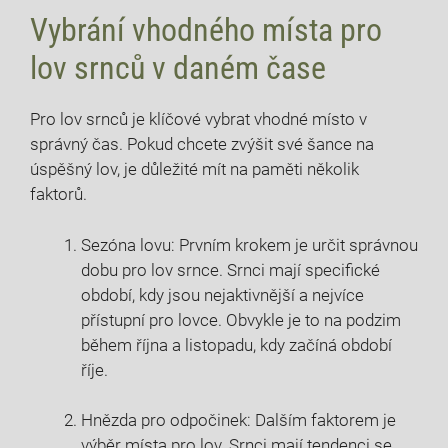
Vybrání vhodného místa pro
lov srnců v daném čase
Pro lov srnců je klíčové vybrat vhodné ‌místo v
správný čas. Pokud chcete zvýšit své šance na ​
úspěšný lov, je ⁣důležité ⁤mít na⁣ paměti několik
faktorů.
Sezóna lovu: ⁤Prvním krokem je určit správnou
dobu pro lov srnce. Srnci mají​ specifické
‍období, kdy jsou nejaktivnější ⁢a nejvíce
přístupní pro lovce. Obvykle je to na podzim⁣
během října a listopadu, kdy začíná období
říje.
Hnězda pro ‌odpočinek: Dalším faktorem je
výběr místa pro lov. Srnci mají tendenci se