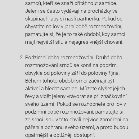
samců, kteří se snaží přitáhnout⁤ samice.
Jeleni se často vydávají ‍na procházky ve
⁢skupinách, aby si ‌našli partnerku. Pokud se
chystáte na lov​ v jarní době ‍rozmnožování,
pamatujte si, že je⁢ to také období, kdy⁢ samci
mají největší sílu⁢ a nejagresivnější chování.
Podzimní doba rozmnožování: Druhá doba
rozmnožování srnců se⁢ koná na podzim,
obvykle od poloviny​ září do poloviny října.
Během tohoto ⁤období⁤ srnci začínají být
aktivní a hledat samice. Můžete ‍slyšet jejich
řevy a vidět jeleny vrávorat⁤ se při značkování
svého území. Pokud se rozhodnete pro lov ​v
podzimní době rozmnožování, pamatujte si,
že srnci jsou v⁣ této chvíli nejvíce zaměřeni na ​
páření a‍ ochranu svého území,‍ a proto budou​
opatrnější a obtížněji⁣ dostupní.