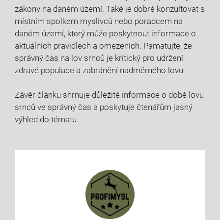
zákony na daném ‌území. Také je dobré konzultovat⁣ s⁤
místním spolkem myslivců⁢ nebo‍ poradcem na
daném území,​ který může poskytnout informace‍ o
aktuálních pravidlech ⁢a omezeních. Pamatujte,‌ že
správný čas ​na lov srnců je⁢ kritický pro udržení
zdravé populace a zabránění⁣ nadměrného lovu.⁢
Závěr⁤ článku ‌shrnuje⁤ důležité informace o době lovu
srnců ve správný čas a poskytuje čtenářům ⁤jasný
výhled do tématu.