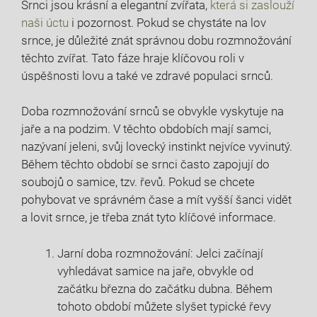
Srnci jsou krásní⁤ a elegantní zvířata,
která si zaslouží
naši úctu
i pozornost. ‌Pokud se chystáte na lov
srnce, je důležité znát⁢ správnou dobu rozmnožování
těchto zvířat. ⁣Tato fáze hraje klíčovou roli v
úspěšnosti lovu a také ve ⁢zdravé populaci srnců.
Doba ‌rozmnožování srnců se ⁢obvykle vyskytuje na
jaře a na podzim. V těchto obdobích ⁣mají samci,
nazývaní ⁣jeleni, svůj lovecký instinkt nejvíce ​vyvinutý.
Během ​těchto ​období se srnci⁤ často zapojují do
soubojů o samice, tzv. řevů. Pokud se‌ chcete
pohybovat ve správném čase ⁢a ‌mít⁣ vyšší ⁣šanci vidět
‌a lovit srnce,‍ je třeba znát tyto klíčové informace.
Jarní doba rozmnožování: Jelci začínají
vyhledávat samice na jaře, obvykle od
začátku ‍března‍ do začátku dubna. Během
tohoto⁤ období ⁤můžete slyšet typické⁤ řevy