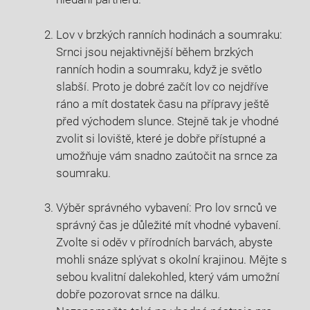
Lov v brzkých ranních hodinách a soumraku:
Srnci jsou‌ nejaktivnější ⁣během brzkých
⁤ranních hodin a soumraku, když je světlo
slabší. Proto je dobré začít lov co⁣ nejdříve
ráno a ⁣mít dostatek času na přípravy ‌ještě
před východem slunce. Stejně tak je⁣ vhodné​
zvolit si‍ loviště, které je dobře přístupné a
umožňuje vám snadno zaútočit na srnce za
‍soumraku.
Výběr správného vybavení: Pro lov ⁤srnců ve​
správný čas je důležité mít ⁣vhodné vybavení.
⁤Zvolte si oděv v přírodních barvách, abyste
mohli snáze splývat s okolní krajinou. Mějte s
sebou kvalitní dalekohled, který vám umožní
dobře⁤ pozorovat srnce na dálku.