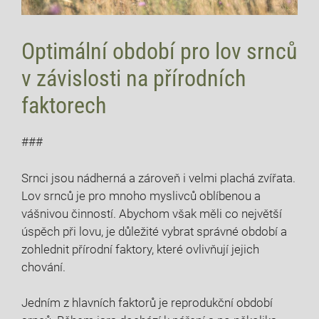
Optimální ‍období pro lov srnců
v závislosti ​na‍ přírodních
faktorech
###
Srnci jsou ⁢nádherná a ⁢zároveň​ i ​velmi plachá zvířata.⁤
Lov srnců⁤ je pro mnoho myslivců oblíbenou ​a
vášnivou⁢ činností. Abychom však‍ měli co ‍největší
úspěch⁣ při lovu, je důležité vybrat správné období a
zohlednit ⁣přírodní faktory, které ⁢ovlivňují jejich
chování.
Jedním ⁤z hlavních faktorů je reprodukční ​období