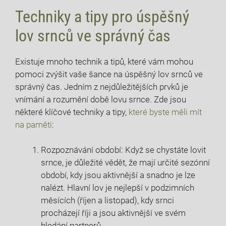
Techniky a tipy pro úspěšný
lov ⁤srnců ve ⁣správný čas
Existuje‍ mnoho technik a tipů, které vám mohou⁢
pomoci zvýšit ⁣vaše šance⁤ na úspěšný lov‌ srnců ve‍
správný⁤ čas. Jedním z nejdůležitějších prvků je
vnímání a rozumění době lovu srnce. Zde jsou⁣
některé klíčové techniky a tipy,
které byste měli mít⁢
na paměti
:
Rozpoznávání období: Když se chystáte lovit
srnce,⁣ je důležité‍ vědět, že mají ⁣určité sezónní
období,⁣ kdy ⁣jsou ⁤aktivnější ‍a snadno je⁢ lze
nalézt.⁤ Hlavní lov je nejlepší v podzimních
měsících (říjen a listopad), kdy srnci
procházejí říji a jsou aktivnější ve svém
hledání partnerů.