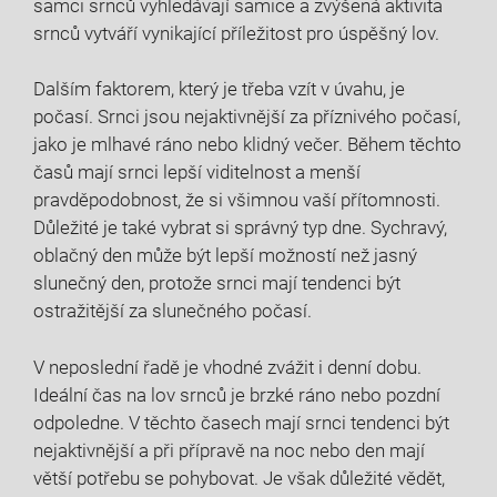
samci srnců vyhledávají samice⁣ a zvýšená aktivita
srnců vytváří vynikající příležitost‌ pro úspěšný lov.
Dalším​ faktorem,⁣ který je třeba vzít v úvahu, je
⁤počasí. Srnci jsou ‍nejaktivnější za příznivého počasí,
jako je mlhavé ráno nebo klidný večer. Během těchto
časů mají⁢ srnci lepší viditelnost a‍ menší
pravděpodobnost, že si ⁢všimnou ⁤vaší⁢ přítomnosti.
Důležité je také vybrat si správný typ dne. Sychravý,
oblačný den může být lepší možností než jasný
slunečný den, protože ​srnci mají tendenci být
ostražitější za slunečného počasí.
V neposlední řadě ​je vhodné zvážit i denní dobu.
Ideální čas na lov srnců je brzké ráno nebo pozdní
odpoledne. ​V⁤ těchto časech mají srnci tendenci být
nejaktivnější ⁤a při přípravě na noc nebo den mají
‌větší potřebu⁤ se‌ pohybovat. Je však důležité vědět,