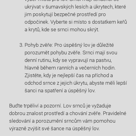
ukrývat v šumavských lesích a úkrytech,​ které
jim poskytují ​bezpečné prostředí ‍pro
odpočinek. Vyberte si místo s‌ dostatkem keřů
a krytů, kde se srnci ⁢mohou skrýt.
Pohyb zvěře: Pro ​úspěšný lov ⁣je důležité
porozumět pohybu zvěře. Srnci mají svou
denní rutinu, kdy⁣ se vypravují na pastvu,
hlavně během ranních ⁣a⁢ večerních hodin.
⁢Zjistěte, kdy je nejlepší čas na příchod a
odchod ​srnce z jejich ​úkrytu, abyste měli lepší
šanci na spatření a ⁢úspěšný‌ lov.
Buďte trpěliví a pozorní. Lov srnců je vyžaduje
dobrou⁢ znalost prostředí ⁤a chování zvěře. Pravidelné
sledování a porozumění srncům vám pomohou
výrazně zvýšit své šance na úspěšný lov.