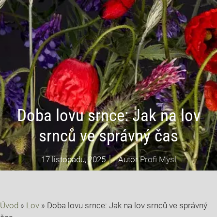
Doba lovu srnce: Jak na lov
srnců ve správný čas
17 listopadu, 2025
Autor
Profi Mysl
Úvod
»
Lov
»
Doba lovu srnce: Jak na lov srnců ve správný