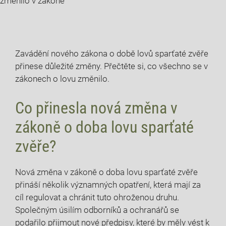
změnilo v zákoně
Zavádění ​nového zákona o době lovů sparťaté zvěře
přinese důležité změny.⁣ Přečtěte si, co všechno se v
⁤zákonech o lovu změnilo.
Co přinesla​ nová​ změna ⁣v
zákoně o
doba lovu⁤ sparťaté
zvěře
?
Nová změna v zákoně o‌ doba lovu sparťaté⁤ zvěře​
přináší několik významných ⁣opatření, která mají⁢ za
cíl regulovat a chránit⁤ tuto ohroženou⁢ druhu.⁤
Společným úsilím odborníků a ochranářů se
podařilo přijmout nové‍ předpisy, které by ⁣měly vést k