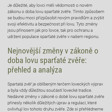
Je důležité, ‍aby lovci‍ měli vědomosti o novém
zákonu o doba ‌lovu sparťaté zvěře. Tímto způsobem
se budou‍ moci⁤ přizpůsobit novým⁢ pravidlům a zvýšit
svoji‌ efektivitu a bezpečnost při lovu. Tyto změny
jsou přínosem jak pro‍ lovce, tak pro ochranu a
udržení populace sparťaté zvěře ​v našem regionu.
Nejnovější změny v‌ zákoně o
doba lovu sparťaté‌ zvěře:
přehled a analýza
Spartatá‌ zvěř je oblíbeným terčem loveckých výprav
a⁣ byla vždy ​důležitou součástí lovecké tradice.
Nedávné ⁢změny v zákoně o době lovu sparťaté zvěře
přinesly několik důležitých úprav⁣ a regulací, které
ovlivňují ‍lov ⁢tohoto druhu zvěře. Zde si přehlédneme⁢