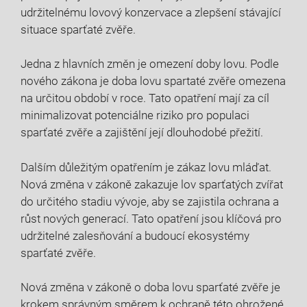
‌udržitelnému lovový konzervace a zlepšení stávající
situace sparťaté⁢ zvěře.
Jedna z hlavních⁣ změn je omezení ‍doby lovu. Podle
nového ⁣zákona je doba lovu spartaté⁢ zvěře omezena
na určitou⁣ období v roce. Tato opatření mají za cíl
minimalizovat potenciálne riziko pro populaci
sparťaté zvěře​ a zajištění její‍ dlouhodobé přežití.
Dalším důležitým opatřením je zákaz lovu mláďat.
Nová změna ⁤v zákoně zakazuje lov sparťatých zvířat⁣
do určitého stadiu vývoje,‌ aby se zajistila ochrana a
růst nových ​generací. Tato ‍opatření jsou klíčová pro
udržitelné zalesňování ‍a ⁣budoucí ekosystémy
sparťaté zvěře.
Nová ‍změna v zákoně o‍ doba ⁤lovu⁢ sparťaté zvěře‍ je
krokem⁢ správným směrem k ochraně ‌této ohrožené