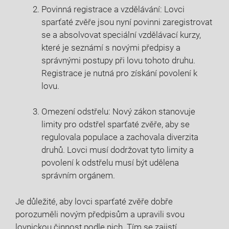
Povinná registrace a​ vzdělávání: Lovci
sparťaté zvěře jsou nyní povinni zaregistrovat
se a absolvovat speciální ‍vzdělávací kurzy,
které je​ seznámí s novými⁢ předpisy a
správnými postupy ⁣při lovu tohoto‌ druhu.
Registrace ⁤je nutná pro​ získání povolení k
lovu.
Omezení odstřelu:‍ Nový ⁣zákon stanovuje
limity pro odstřel sparťaté‍ zvěře, aby se
regulovala populace ⁢a ⁣zachovala diverzita
druhů. Lovci musí dodržovat tyto limity a
povolení k ⁤odstřelu musí být udělena
správním orgánem.
Je důležité, aby lovci ⁤sparťaté zvěře⁤ dobře
porozuměli novým předpisům​ a upravili ⁣svou​
lovnickou činnost podle nich. Tím se zajistí