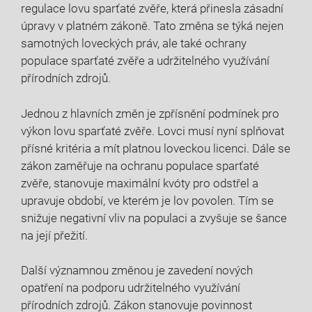
regulace lovu sparťaté zvěře, která přinesla ⁤zásadní⁤
úpravy v platném zákoně. Tato změna se týká nejen‍
samotných⁢ loveckých práv, ⁣ale také ochrany
populace sparťaté ⁣zvěře a udržitelného využívání
přírodních zdrojů.
Jednou z hlavních změn je​ zpřísnění‍ podmínek pro
výkon lovu sparťaté zvěře. ⁤Lovci musí⁣ nyní splňovat
přísné kritéria ‍a mít​ platnou loveckou​ licenci. Dále se
zákon zaměřuje na ochranu populace sparťaté
zvěře, stanovuje maximální kvóty pro odstřel a
upravuje období, ve kterém je lov povolen. Tím ​se
snižuje negativní vliv na populaci a ⁢zvyšuje se šance
na její přežití.
Další‍ významnou změnou je zavedení nových
‌opatření na podporu udržitelného využívání
přírodních zdrojů. Zákon stanovuje povinnost​