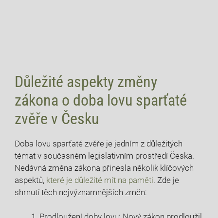
Důležité aspekty změny
zákona o ⁢doba lovu‍ sparťaté
zvěře v Česku
Doba lovu sparťaté ⁤zvěře je jedním z ​důležitých
témat v současném ‌legislativním prostředí‌ Česka.‍
Nedávná změna zákona přinesla několik klíčových
aspektů,
které je důležité mít ‍na​ paměti
. Zde je
shrnutí těch ‌nejvýznamnějších změn:
Prodloužení doby lovu: Nový zákon‍ prodloužil