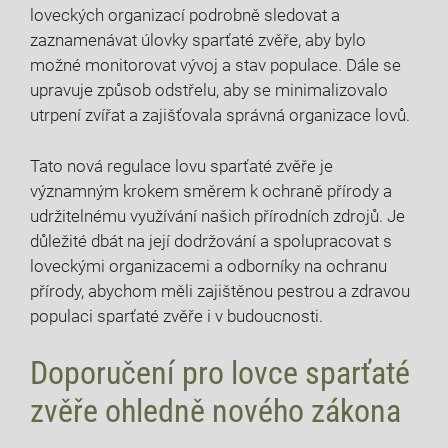
loveckých organizací podrobně sledovat a
zaznamenávat úlovky⁣ sparťaté zvěře, ⁤aby ‍bylo
⁢možné​ monitorovat vývoj a stav populace. Dále‌ se
upravuje způsob odstřelu, aby se minimalizovalo⁢
utrpení​ zvířat a zajišťovala správná organizace lovů.
Tato nová ‌regulace lovu sparťaté zvěře je
významným krokem směrem k ochraně přírody a ​
udržitelnému využívání našich přírodních zdrojů. Je
důležité dbát na její dodržování a ‍spolupracovat ‌s
loveckými organizacemi a ‍odborníky⁣ na ochranu
přírody, abychom měli zajištěnou​ pestrou ⁢a ‌zdravou
populaci sparťaté zvěře ⁢i v ​budoucnosti.
Doporučení pro lovce sparťaté
zvěře ⁤ohledně nového zákona