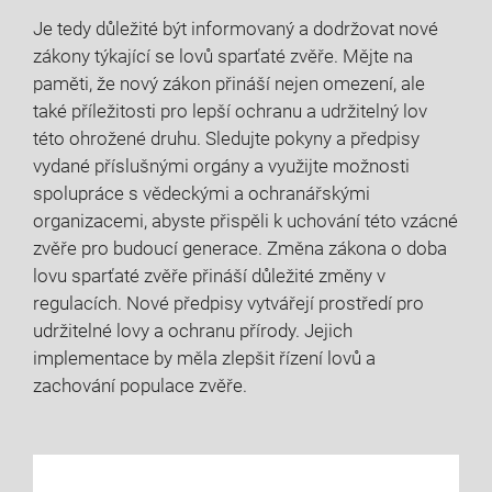
Je tedy​ důležité být informovaný a dodržovat nové
zákony týkající se lovů‍ sparťaté⁣ zvěře.‌ Mějte na
⁢paměti, že ⁤nový zákon přináší nejen omezení, ale
také příležitosti pro lepší ochranu a udržitelný lov
této ohrožené druhu. ⁤Sledujte pokyny a předpisy
vydané příslušnými orgány a využijte možnosti
⁢spolupráce s vědeckými a ochranářskými
organizacemi,⁤ abyste ‌přispěli ‌k uchování této vzácné
⁢zvěře pro budoucí ⁤generace. Změna zákona o doba
‍lovu sparťaté⁢ zvěře přináší důležité změny v
regulacích. ⁣Nové předpisy vytvářejí ⁤prostředí pro
udržitelné ‍lovy a⁢ ochranu přírody. Jejich
implementace ⁢by měla zlepšit⁤ řízení lovů ‌a
‍zachování populace ​zvěře.