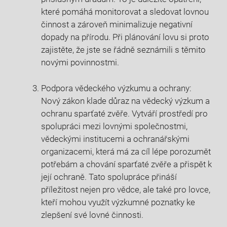
které pomáhá monitorovat a sledovat lovnou⁣
činnost a ‍zároveň minimalizuje negativní
dopady na přírodu. Při plánování lovu si proto
zajistěte, že jste se řádně seznámili s těmito
novými povinnostmi.
Podpora vědeckého výzkumu a ochrany:
Nový ​zákon klade ⁤důraz‌ na vědecký výzkum a⁣
ochranu sparťaté zvěře. Vytváří prostředí⁢ pro
spolupráci mezi lovnými společnostmi,⁣
vědeckými institucemi a ochranářskými
organizacemi, která má za cíl‍ lépe porozumět
potřebám a chování ⁤sparťaté⁣ zvěře ⁣a přispět k
její ochraně. Tato spolupráce přináší
příležitost nejen pro vědce, ‌ale také pro lovce,
kteří​ mohou využít výzkumné poznatky ke‌
zlepšení své lovné‍ činnosti.