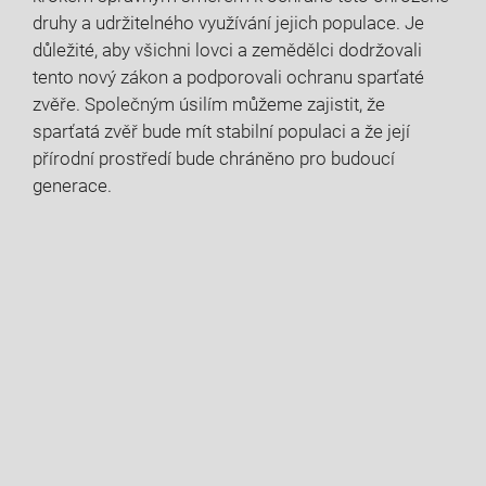
druhy a udržitelného využívání⁢ jejich populace. Je
důležité, aby všichni‍ lovci a ​zemědělci dodržovali
tento nový zákon a‌ podporovali ochranu sparťaté
zvěře. Společným úsilím můžeme zajistit, ⁣že
sparťatá⁤ zvěř⁤ bude mít stabilní populaci ⁤a ⁣že její
přírodní prostředí⁢ bude chráněno pro budoucí
generace.