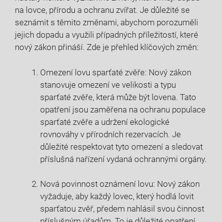
na lovce, přírodu a ochranu zvířat. Je důležité se
seznámit ​s těmito změnami, abychom porozuměli
jejich dopadu ⁤a⁤ využili případných příležitostí, které
‍nový zákon ‍přináší.⁢ Zde je ⁤přehled klíčových změn:
Omezení⁤ lovu sparťaté zvěře: Nový zákon
stanovuje omezení ve velikosti a typu
sparťaté zvěře, která může ‌být lovena. Tato
opatření jsou zaměřena na​ ochranu populace
⁣sparťaté⁤ zvěře a udržení ekologické
rovnováhy v​ přírodních rezervacích. Je
důležité respektovat tyto omezení a⁣ sledovat
příslušná‍ nařízení vydaná ochrannými orgány.
Nová povinnost oznámení‌ lovu: Nový zákon
vyžaduje, aby​ každý lovec, který⁤ hodlá lovit‌
sparťatou‍ zvěř, předem nahlásil svou činnost‌
příslušným úřadům. To je důležité ⁢opatření,