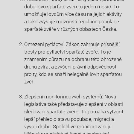
‌dobu lovu sparťaté zvěře o jeden měsíc. To
umožňuje lovcům více času na jejich aktivity
a také zvyšuje možnosti regulace populace
sparťaté zvěře v různých oblastech Česka.
Omezení pytláctví: Zákon zahrnuje⁤ přísnější
tresty pro pytláctví sparťaté‌ zvěře. To je
znamením důrazu na ochranu‍ této ohrožené
druhu zvířat a zvýšení⁤ právní⁤ odpovědnosti
pro ty, kdo se snaží⁤ nelegálně lovit sparťatou
zvěř.
Zlepšení monitoringových⁤ systémů: Nová
legislativa​ také ‌představuje zlepšení v oblasti
sledování sparťaté zvěře. To⁢ pomáhá vytvořit
lepší přehled o stavu ‍populace, migraci a
vývoji druhu. Spolehlivé monitorování je