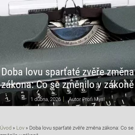
Doba lovu sparťaté zvěře změna
zákona: Co se změnilo v zákoně
1 dubna, 2026
Autor
Profi Mysl
Úvod
»
Lov
»
Doba lovu sparťaté zvěře změna zákona: Co se