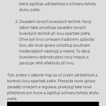
která‌ zajišťuje udržitelnost a ochranu ‌tohoto⁢
druhu ⁣zvěře.
Zavedení nových‌ loveckých technik: Nový
zákon​ také umožňuje zavádění nových
loveckých ‍technik ‌při lovu ‌sparťaté‍ zvěře.
Dříve ​byli lovci omezeni tradičními způsoby
lovu, ale ⁢nové úpravy​ umožňují používání
modernějších nástrojů ‍a metod.‍ To dává⁤
loveckému ​dobrodružství nový impuls a
zaručuje větší⁣ efektivitu při lovu.
Tyto⁢ změny v zákoně mají za cíl ‌zvýšit ​udržitelnost a
⁢kontrolu ⁤lovu sparťaté​ zvěře.⁢ Přestože ‍nové⁤ úpravy
zavádějí‌ omezení a⁤ regulace, poskytují také nové⁢
příležitosti pro lovce a zajišťují⁤ ochranu tohoto druhu
zvěře.