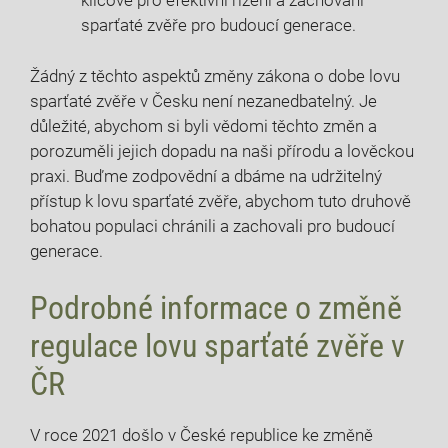
⁢klíčové ⁢pro efektivní řízení a‍ zachování
sparťaté zvěře pro budoucí‍ generace.
Žádný ⁤z těchto aspektů ⁢změny zákona o dobe lovu
sparťaté zvěře v Česku není⁣ nezanedbatelný. ‍Je
důležité, abychom⁢ si byli vědomi ‍těchto změn ‍a
porozuměli​ jejich dopadu na‍ naši‍ přírodu ‍a lověckou
praxi. Buďme zodpovědní⁤ a dbáme na‍ udržitelný
přístup k lovu ⁣sparťaté zvěře, abychom tuto druhově
bohatou ‍populaci chránili a‌ zachovali pro⁢ budoucí
generace.
Podrobné informace o změně
regulace lovu‍ sparťaté‍ zvěře v
⁣ČR
V roce ‍2021 došlo ⁤v ​České ​republice ke změně