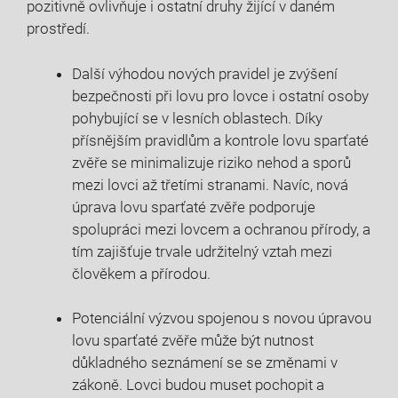
pozitivně⁤ ovlivňuje⁤ i ostatní druhy⁢ žijící v daném
prostředí.
Další výhodou nových pravidel je ​zvýšení
bezpečnosti při lovu pro lovce i ostatní osoby
‌pohybující se v lesních oblastech. Díky
přísnějším pravidlům a⁢ kontrole lovu ​sparťaté
zvěře ⁤se minimalizuje riziko nehod a sporů⁣
mezi⁢ lovci až⁤ třetími stranami. ‍Navíc, nová
úprava lovu sparťaté‍ zvěře podporuje
spolupráci mezi lovcem a​ ochranou přírody, a
tím zajišťuje trvale udržitelný vztah ​mezi
člověkem ​a přírodou.
Potenciální výzvou spojenou ‌s novou úpravou
lovu sparťaté zvěře může být nutnost
⁣důkladného seznámení se se změnami v
zákoně. Lovci budou muset pochopit a