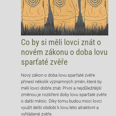
Co by⁢ si měli lovci⁢ znát o
novém zákonu o doba lovu
⁢sparťaté⁤ zvěře
Nový zákon o doba lovu sparťaté zvěře
přinesl několik významných změn, které by
měli lovci dobře znát. První a ⁤nejdůležitější
změnou je​ rozšíření doby lovu ⁢sparťaté zvěře
⁣o další měsíc. Díky‌ tomu budou moci ⁢lovci
⁢využít delší období k lovu této atraktivní ​a
vyhlášené zvěře.⁣