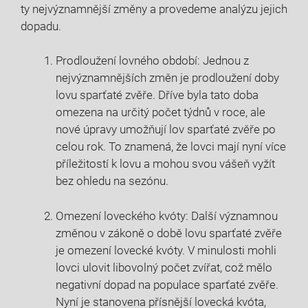
ty ‍nejvýznamnější změny⁣ a provedeme analýzu jejich
dopadu.
Prodloužení lovného ‍období: Jednou z
nejvýznamnějších‍ změn je⁤ prodloužení ⁤doby⁣
lovu sparťaté zvěře. Dříve byla tato doba
omezena na určitý počet týdnů ‍v roce, ale
nové úpravy⁤ umožňují lov sparťaté zvěře po
celou rok. To znamená, že lovci mají ⁢nyní více‍
příležitostí k lovu a mohou svou vášeň vyžít
bez ohledu na ‍sezónu.
Omezení loveckého kvóty: Další významnou
změnou v zákoně o době lovu sparťaté zvěře‍
je ⁣omezení lovecké kvóty. V minulosti mohli‌
lovci ulovit libovolný počet zvířat, což mělo
negativní dopad ⁤na populace sparťaté zvěře.
Nyní⁢ je stanovena ‍přísnější lovecká kvóta,