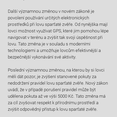
Další ⁤významnou změnou v novém zákoně je
povolení používání určitých elektronických‍
prostředků při lovu sparťaté zvěře. Od nynějška mají⁣
lovci možnost využívat GPS, které‍ jim pomohou lépe
navigovat v terénu a zvýšit tak‌ svoji úspěšnost při
lovu. Tato⁤ změna ⁣je v ⁢souladu s ⁣moderními
technologiemi a umožňuje lovcům efektivnější a
bezpečnější ‌vykonávání své aktivity.
Poslední významnou změnou,⁤ na kterou ⁣by si ​lovci
měli dát pozor, je ‍zvýšení stanovené pokuty za
nedodržení pravidel lovu sparťaté⁤ zvěře. Nový zákon
uvádí, ⁤že v případě porušení ⁢pravidel‍ může být
udělena pokuta až ​ve výši 5000 Kč. Tato změna má
za⁢ cíl zvyšovat respekt k přírodnímu prostředí a
zvýšit⁣ odpovědný ‍přístup k lovu‌ sparťaté zvěře.