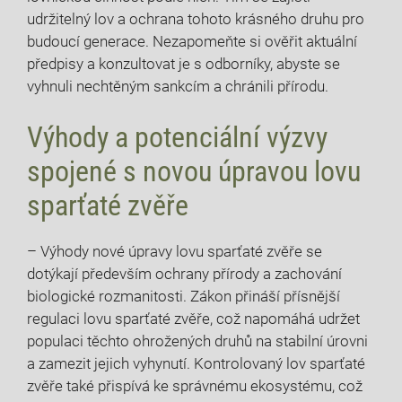
udržitelný lov a ⁤ochrana tohoto krásného druhu pro
budoucí generace. Nezapomeňte si ověřit aktuální
předpisy a⁢ konzultovat je‌ s odborníky, ⁢abyste se
vyhnuli nechtěným sankcím a chránili‌ přírodu.
Výhody a potenciální ⁤výzvy‍
spojené s ⁤novou úpravou lovu‌
sparťaté zvěře
– Výhody nové​ úpravy ​lovu sparťaté zvěře ‍se
dotýkají především ochrany přírody a zachování
biologické rozmanitosti. Zákon přináší přísnější
regulaci⁣ lovu sparťaté⁤ zvěře, což napomáhá udržet
populaci těchto ohrožených druhů ⁤na stabilní‍ úrovni
a zamezit jejich vyhynutí. ‍Kontrolovaný lov sparťaté
zvěře také přispívá ke správnému ‍ekosystému, což