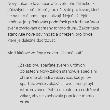
Nový zákon‌ o lovu ⁤sparťaté ⁣zvěře⁢ přináší několik
důležitých změn,‌ které‍ jsou důležité pro lovce, kteří
se na tuto⁣ činnost specializují. Nejdůležitější
‍změnou ‍je zpřísňování podmínek pro ‌loďsparťatou
zvěř a zvyšování ‌ochrany tohoto​ druhu. Zákon také
stanovuje nové povinnosti a omezení pro​ lovce,
které je důležité dodržovat.
Mezi klíčové‌ změny‍ v novém zákoně patří:
Zákaz lovu sparťaté zvěře​ v určitých
oblastech: Nový zákon stanovuje speciální
chráněné oblasti⁣ a rezervace, kde je lov
⁤sparťaté zvěře zakázán. ‌Lovci ⁣musejí být
informováni⁤ o ⁣těchto ​oblastech a dodržovat
zákaz, aby se zachovala populace ‍tohoto
druhu.