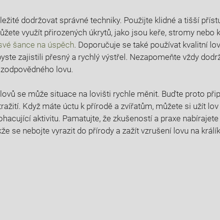
ůležité dodržovat správné techniky. Použijte klidné a tišší přístu
 Můžete využít přirozených úkrytů, jako jsou keře, stromy nebo
 své šance na úspěch
. Doporučuje se⁣ také používat kvalitní‍ 
ste zajistili přesný a rychlý výstřel. ⁣Nezapomeňte vždy⁤ dodr
 zodpovědného lovu.
vů se může situace na lovišti rychle ‌měnit. Buďte proto přip
ažití. Když máte úctu k přírodě a zvířatům, můžete si užít lov
acující aktivitu. Pamatujte, že zkušeností a praxe nabírajete
 ⁢se nebojte⁣ vyrazit‍ do ‌přírody a zažít vzrušení‌ lovu na král