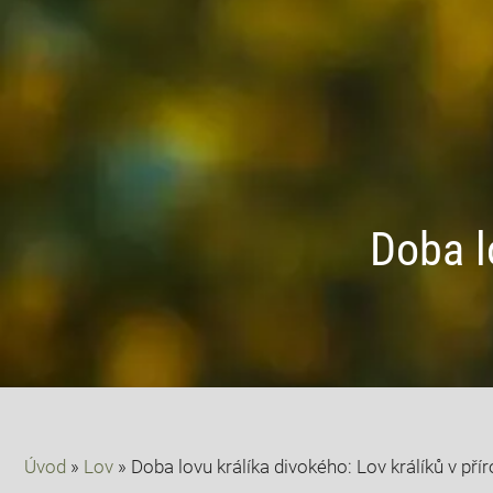
Doba l
Úvod
»
Lov
»
Doba lovu králíka divokého: Lov králíků v pří