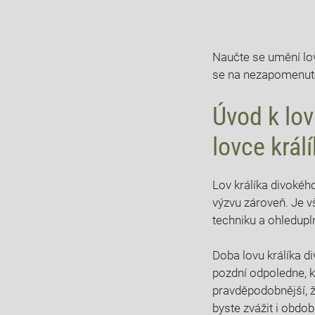
Naučte se umění lovu
se na nezapomenutel
Úvod k lov
lovce král
Lov králíka divokéh
výzvu zároveň. Je vš
techniku a ohledupl
Doba lovu králíka di
pozdní odpoledne, kd
pravděpodobnější,‍ ž
byste zvážit i obdob