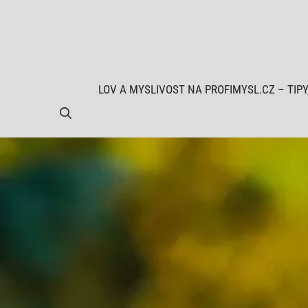
Přeskočit
na
obsah
LOV A MYSLIVOST NA PROFIMYSL.CZ – TIPY