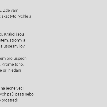
ow. Zde vám
ískat tyto rychlé a
o. Králíci jsou
ostem, stromy a
a úspěšný​ lov.
orem pro úspěch.
í. Kromě toho,
e při hledání
na jedné věci ​-
ých⁤ psů, pastí nebo
p prostředí