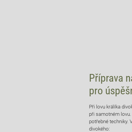
Příprava n
pro⁤ úspěš
Při ⁢lovu králíka di
⁢při ⁣samotném ⁤lovu
potřebné techniky.‍ V
divokého: