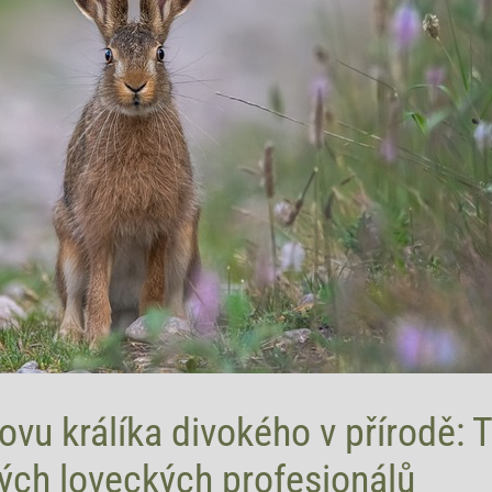
ovu králíka divokého v přírodě: Ti
ých loveckých profesionálů