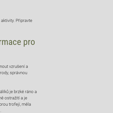
aktivity. Připravte
formace pro
nout vzrušení a
řírody, správnou
líků je brzké ráno​ a
ě ostražití a je
brou trofejí, měla
.