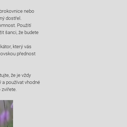
 brokovnice nebo⁢
ný dostřel.
omnost.​ Použití
it šanci, že budete
átor, který vás⁣
brovskou přednost
jte, že je vždy⁢
ý a používat vhodné
 zvířete.