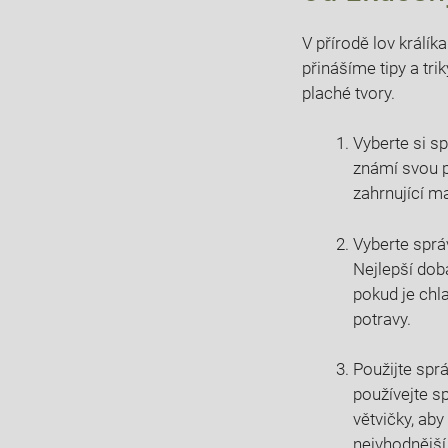
V přírodě lov králík
přinášíme tipy a tri
plaché tvory.
Vyberte si sp
známí svou pl
zahrnující ma
Vyberte sprá
Nejlepší doba
pokud je chla
potravy.
Použijte‍ spr
používejte sp
větvičky, aby
nejvhodnější 