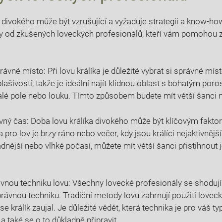
a divokého může⁣ být ⁣vzrušující ⁣a vyžaduje strategii a know-h
ky od​ zkušených loveckých profesionálů, kteří vám pomohou ‌z
rávné místo: Při lovu králíka je důležité vybrat ⁢si správné míst
ašivostí, takže je ideální najít klidnou oblast s bohatým por
lé pole nebo louku.‌ Tímto způsobem⁣ budete mít větší šanci n
vný čas: Doba lovu králíka divokého může být klíčovým‍ fakt
 pro lov je brzy ráno nebo večer, kdy jsou králíci nejaktivnějš
dnější ⁢nebo vlhké⁣ počasí, můžete mít⁣ větší šanci přistihnout j
ávnou techniku‍ lovu: Všechny lovecké profesionály se shodují 
rávnou techniku. Tradiční ⁤metody lovu zahrnují ‌použití loveck
 se králík zaujal. Je důležité vědět, která technika je pro váš ty
a také se ‍o to důkladně připravit.