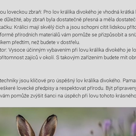
ou loveckou zbraň: Pro lov králíka ⁤divokého je vhodná krátká
e důležité, aby zbraň byla dostatečně přesná a měla dostateč
kačku: Králíci mají skvělý čich a jsou schopni cítit lidskou přít
 formě přírodních materiálů vám pomůže se ‌přizpůsobit a sníž
líkem předtím, než budete v dostřelu.
tor: Vysoce účinným vybavením při lovu králíka divokého je lok
přítomnost zajíců v okolí. S takovým zařízením budete ​mít o
echniky jsou klíčové pro úspěšný lov ⁤králíka divokého. Pamatu
veškeré lovecké předpisy a respektovat přírodu. Být připraven
 vám‌ pomůže zvýšit šanci na úspěch při ‍lovu⁤ tohoto krásného