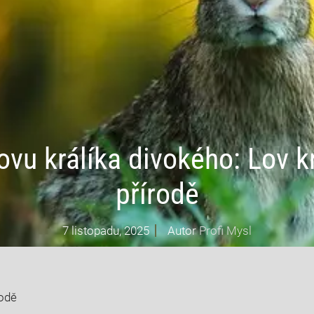
ovu králíka divokého: Lov kr
přírodě
7 listopadu, 2025
Autor
Profi Mysl
rodě