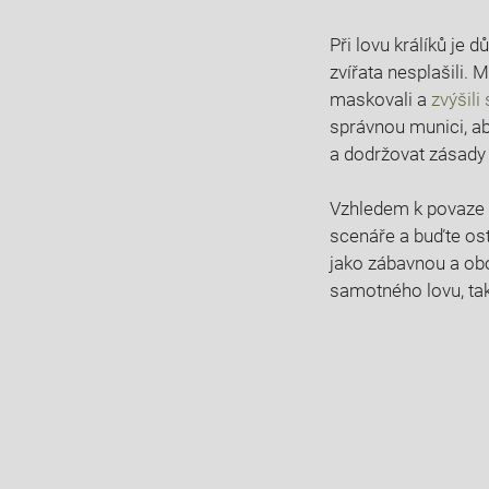
Při lovu králíků je d
zvířata nesplašili.​
maskovali a
zvýšili
správnou munici, aby
a dodržovat zásady
Vzhledem k povaze lo
scenáře a buďte ostr
jako zábavnou a oboh
samotného lovu, takže