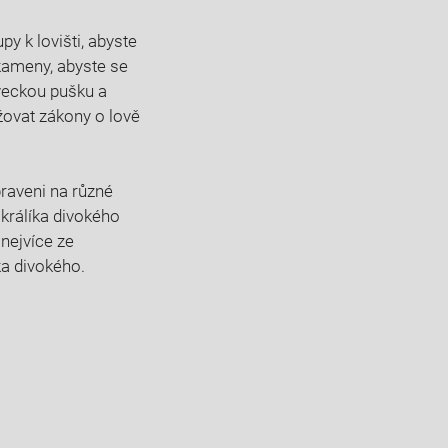
py ‌k lovišti, abyste
 kameny, abyste se
loveckou pušku a
žovat ⁣zákony o lově
raveni na ‌různé
 králíka divokého
 nejvíce ze
íka divokého.