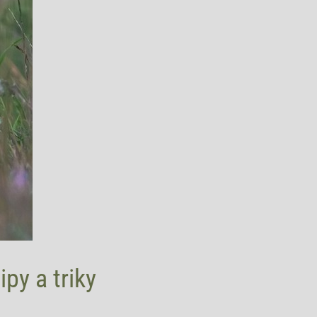
py⁤ a triky