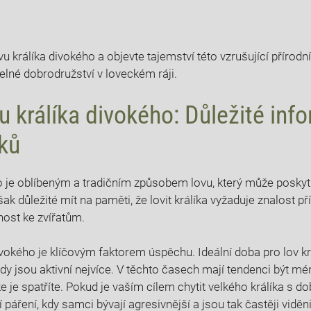
 králíka divokého a objevte tajemství této vzrušující přírodní 
né dobrodružství v loveckém​ ráji.
u králíka divokého: Důležité⁢ in
íků
o je oblíbeným a tradičním⁣ způsobem lovu, který může poskyt
ak důležité mít ⁤na ‌paměti, že lovit králíka vyžaduje znalost p
nost ke zvířatům.
vokého je klíčovým faktorem úspěchu. Ideální doba pro lov krá
y jsou aktivní nejvíce. V těchto časech mají tendenci být⁤ mén
e je spatříte. Pokud je vaším cílem chytit velkého králíka s do
í páření, kdy samci bývají agresivnější a jsou tak častěji viděni