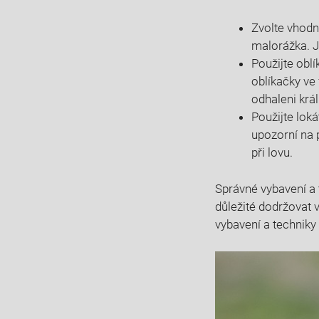
Zvolte vhodn
malorážka. J
Použijte oblí
oblíkačky ve
odhaleni krá
Použijte loká
upozorní na 
při lovu.
Správné vybavení a t
důležité dodržovat 
vybavení a​ techniky