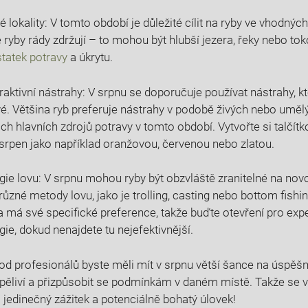
 lokality: V tomto období je důležité ⁢cílit⁤ na‍ ryby ve vhodnýc
 ‍ryby rády zdržují ‍– to mohou být hlubší ‌jezera, řeky nebo‌ to
statek potravy
a​ úkrytu.
raktivní ‌nástrahy: V srpnu se doporučuje používat nástrahy, k
. Většina⁤ ryb⁤ preferuje ​nástrahy v podobě živých nebo‌ umělý
jejich hlavních ⁤zdrojů potravy v tomto‍ období. Vytvořte ‍si talč
srpen jako například oranžovou, červenou‍ nebo zlatou.
gie lovu: ​V srpnu‍ mohou ⁤ryby být obzvláště zranitelné‌ na‍ no
různé ⁤metody lovu, jako je trolling, casting nebo bottom fishin
a má své specifické preference,⁤ takže buďte otevření pro ‌ex
gie, dokud nenajdete tu nejefektivnější.
ky od profesionálů byste měli ‍mít v srpnu větší šance ⁤na úspěšný
pěliví a přizpůsobit se podmínkám v daném místě. Takže se vy
i⁣ jedinečný zážitek a‍ potenciálně bohatý úlovek!