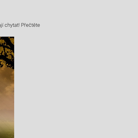
í chytat!⁢ Přečtěte