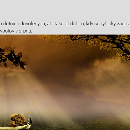
m‌ letních dovolených,​ ale také obdobím, kdy se ‌rybičky začínaj
t rybolov v ⁢srpnu.