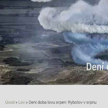
Dení 
Úvod
»
Lov
»
Dení doba lovu srpen: Rybolov v srpnu