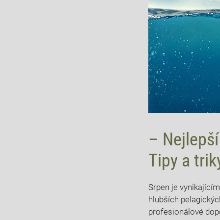
– Nejlepší 
Tipy a ​tri
Srpen je vynikajícím
hlubších pelagických
profesionálové dopor