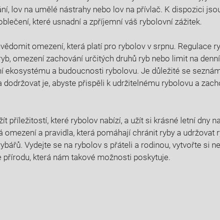
í, lov na umělé ‌nástrahy ⁤nebo lov ⁣na přívlač. K dispozici jso
‌oblečení, které usnadní a zpříjemní váš rybolovní zážitek.
uvědomit omezení, která platí pro rybolov v ​srpnu. Regulace r
ryb, omezení⁢ zachování určitých druhů ryb​ nebo limit ‌na denní
ní ekosystému a ‌budoucnosti rybolovu. Je důležité ⁢se seznámi
a dodržovat⁤ je, abyste ⁣přispěli k udržitelnému‌ rybolovu a ⁤zach
žít příležitostí, ⁢které rybolov nabízí, a užít si krásné letní dny
á⁣ omezení a pravidla, která pomáhají chránit ryby ⁢a udržovat r
bářů. ⁣Vydejte⁤ se na rybolov s přáteli a‌ rodinou, ​vytvořte si
te přírodu,⁢ která ‌nám takové‍ možnosti​ poskytuje.