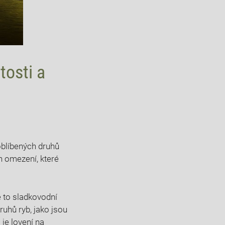
tosti a
 oblíbených⁣ druhů
ých omezení, které
je to sladkovodní
uhů ⁢ryb, jako jsou
o je lovení na