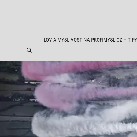
Přeskočit
na
obsah
LOV A MYSLIVOST NA PROFIMYSL.CZ – TIPY