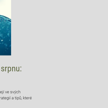
srpnu:⁤
zejí ve svých
rategií a ​tipů, které