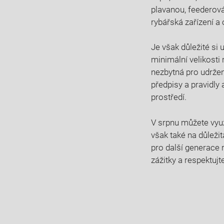
plavanou, feederován
rybářská zařízení a 
Je však důležité si 
minimální velikosti 
nezbytná​ pro ‌udrže
předpisy a⁢ pravidly 
prostředí.
V⁢ srpnu ⁤můžete ⁤vyu
však také na důležit
pro další generace ry
‍zážitky ‍a respektuj