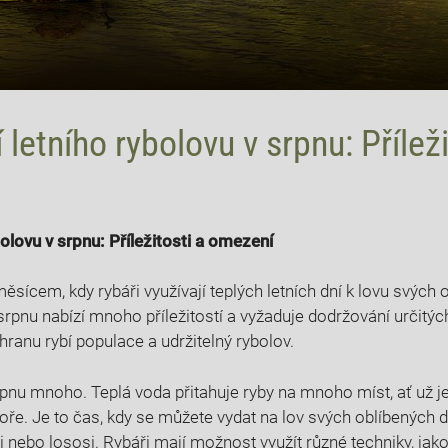
 letního rybolovu v srpnu: Příleži
ybolovu v srpnu: Příležitosti a omezení
ěsícem, ‌kdy rybáři využívají teplých letních ⁢dní k lovu ⁣svých
​v⁤ srpnu nabízí mnoho příležitostí ‌a vyžaduje dodržování ‌určit
chranu rybí populace a udržitelný rybolov.
rpnu‌ mnoho. Teplá voda ⁢přitahuje ryby⁣ na mnoho míst, ‌ať⁤ už 
ře. Je to⁤ čas, kdy se můžete vydat na lov svých oblíbených dr
i⁢ nebo ​lososi. Rybáři mají možnost ⁢využít ​různé techniky,‌ jak