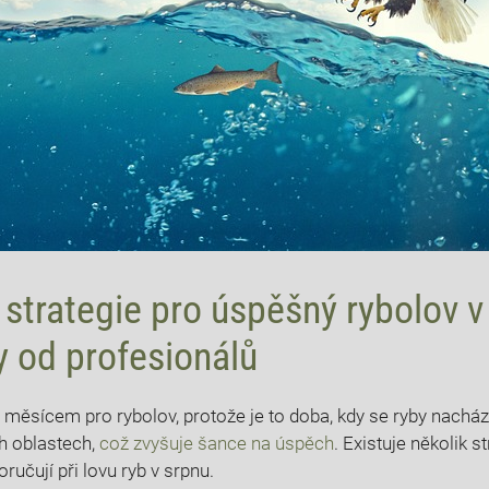
⁤strategie pro úspěšný rybolov​ v 
ky od⁣ profesionálů
 ⁢měsícem pro rybolov, protože je⁤ to doba,⁤ kdy ⁤se‌ ryby nachá
 oblastech, ​​
což ⁢zvyšuje⁣ šance​ na úspěch
.⁢ Existuje několik st
učují při lovu ryb v⁢ srpnu.