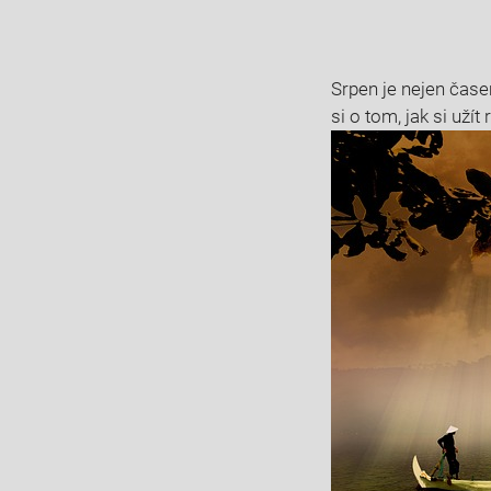
Srpen je⁣ nejen⁢ čase
si‌ o ‍tom, ‍jak si uží