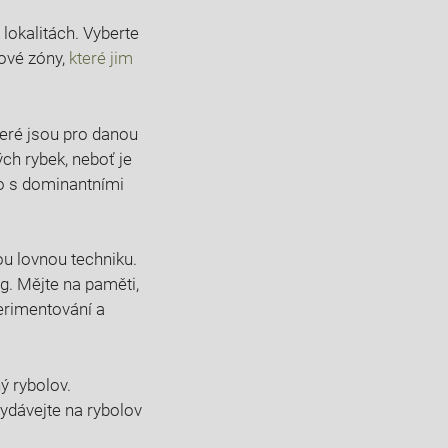
h lokalitách. Vyberte
kové zóny,
které jim
teré jsou ⁤pro danou
ch rybek, neboť je⁣
ítko s dominantními
vou lovnou techniku.
g. Mějte na ‍paměti,
perimentování a
​ rybolov.⁢
dávejte na ⁤rybolov