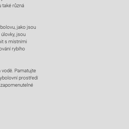
u také různá
ybolovu, jako jsou
 úlovky, jsou
t s ⁣místními
ování‌ rybího
 na vodě. Pamatujte
ybolovní​ prostředí
⁤ nezapomenutelné