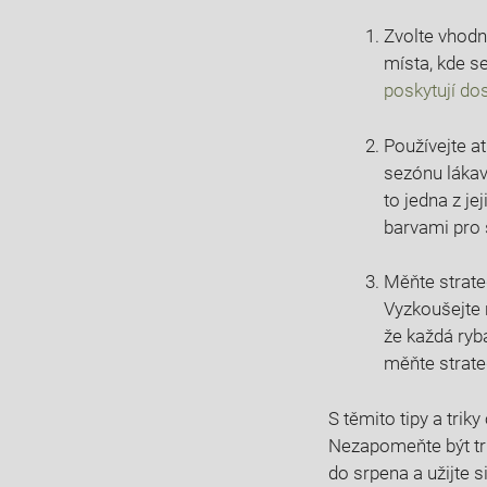
Zvolte vhodné
místa, kde se
poskytují⁤ do
Používejte at
sezónu lákavé
to⁤ jedna z ‌
barvami pro 
Měňte ⁤strate
⁤Vyzkoušejte 
že každá ryb
měňte ⁤strate
S těmito tipy⁢ a‌ tri
Nezapomeňte být‍ tr
do srpena a užijte ⁣s