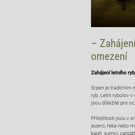
– Zahájení⁢
omezení
Zahájení‍ letního ⁣r
Srpen je⁤ tradičním m
⁤ryb. Letní⁤ rybolov 
⁣jsou důležité pro o
Příležitosti jsou v s
jezero, řeka nebo mo
kapři, ⁣sumci, candát