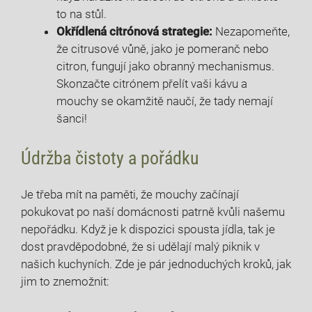
to na stůl.
Okřídlená citrónová strategie:
Nezapomeňte,
že citrusové vůně, jako je pomeranč nebo
citron, fungují jako obranný mechanismus.
Skonzačte citrónem přelít vaši kávu a
mouchy se okamžitě naučí, že tady nemají
šanci!
Údržba čistoty a pořádku
Je třeba mít na paměti, že mouchy začínají
pokukovat po naší domácnosti patrně kvůli našemu
nepořádku. Když je k dispozici spousta jídla, tak je
dost pravděpodobné, že si udělají malý piknik v
našich kuchyních. Zde je pár jednoduchých kroků, jak
jim to znemožnit: