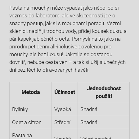
Pasta na mouchy může vypadat jako něco, co si
vezmeš do laboratoře, ale ve skutečnosti jde o
snadný postup, jak si s mouchami poradit. Vezmi
sklenici, naplň ji trochou vody, přidej kousek cukru a
pár kapek jablečného octa. Pomysli na to jako na
přírodní pětidenní all-inclusive dovolenou pro
mouchy, ale bez luxusu! Jakmile se dostanou
dovnitř, nebude cesta ven – a tak si užij slunečných
dní bez těchto otravovaných havěti.
Jednoduchost
Metoda
Účinnost
použití
Bylinky
Vysoká
Snadná
Ocet a citron
Střední
Snadná
Pasta na
Vysoká
Velmi snadná