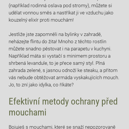
(například rodinná oslava pod stromy), můžete si
udělat vonnou směs a nastříkat ji ve vzduchu jako
kouzelný elixír proti mouchám!
Jestliže jste zapomněli na bylinky v zahradě,
neházejte flintu do žita! Mnoho z těchto rostlin
můžete snadno pěstovat i na parapetu v kuchyni.
Například máta si vystačí s minimem prostoru a
shrbená levandule, to je přece samý styl. Plná
zahrada zelené, s jasnou odnoží ke steaku, a přitom
vás nebude obtěžovat armáda vyskakujících mouch.
Jo, to zní jako idylka, co říkáte?
Efektivní metody ochrany před
mouchami
Bojuješ s mouchami, které se snaží nepozorovaně