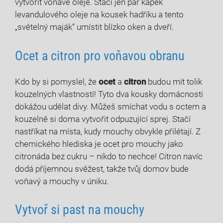
vytvořit voňavé oleje. Stačí jen pár kapek
levandulového oleje na kousek hadříku a tento
„světelný maják“ umístit blízko oken a dveří.
Ocet a citron pro voňavou obranu
Kdo by si pomyslel, že
ocet
a
citron
budou mít tolik
kouzelných vlastností! Tyto dva kousky domácnosti
dokážou udělat divy. Můžeš smíchat vodu s octem a
kouzelně si doma vytvořit odpuzující sprej. Stačí
nastříkat na místa, kudy mouchy obvykle přilétají. Z
chemického hlediska je ocet pro mouchy jako
citronáda bez cukru – nikdo to nechce! Citron navíc
dodá příjemnou svěžest, takže tvůj domov bude
voňavý a mouchy v úniku.
Vytvoř si past na mouchy