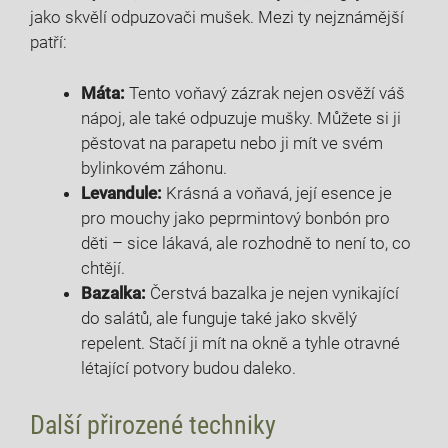
jako skvělí odpuzovači mušek. Mezi ty nejznámější
patří:
Máta:
Tento voňavý zázrak nejen osvěží váš
nápoj, ale také odpuzuje mušky. Můžete si ji
pěstovat na parapetu nebo ji mít ve svém
bylinkovém záhonu.
Levandule:
Krásná a voňavá, její esence je
pro mouchy jako peprmintový bonbón pro
děti – sice lákavá, ale rozhodně to není to, co
chtějí.
Bazalka:
Čerstvá bazalka je nejen vynikající
do salátů, ale funguje také jako skvělý
repelent. Stačí ji mít na okně a tyhle otravné
létající potvory budou daleko.
Další přirozené techniky