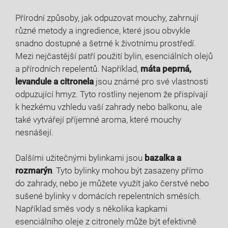
Přírodní způsoby, jak odpuzovat mouchy, zahrnují
různé metody a ingredience, které jsou obvykle
snadno dostupné a šetrné k životnímu prostředí.
Mezi nejčastější patří použití bylin, esenciálních olejů
a přírodních repelentů. Například,
máta peprná,
levandule a citronela
jsou známé pro své vlastnosti
odpuzující hmyz. Tyto rostliny nejenom že přispívají
k hezkému vzhledu vaší zahrady nebo balkonu, ale
také vytvářejí příjemné aroma, které mouchy
nesnášejí.
Dalšími užitečnými bylinkami jsou
bazalka a
rozmarýn
. Tyto bylinky mohou být zasazeny přímo
do zahrady, nebo je můžete využít jako čerstvé nebo
sušené bylinky v domácích repelentních směsích.
Například směs vody s několika kapkami
esenciálního oleje z citronely může být efektivně