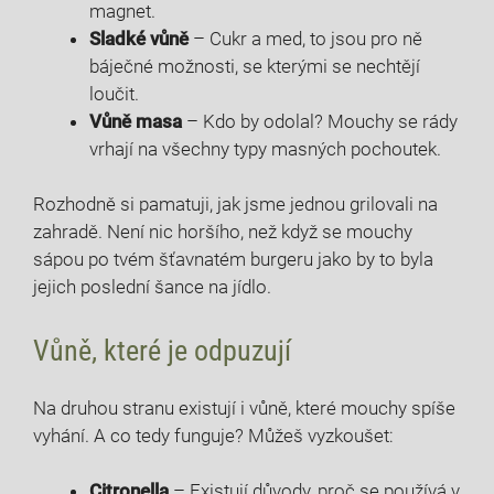
magnet.
Sladké vůně
– Cukr a med, to jsou pro ně
báječné možnosti, se kterými se nechtějí
loučit.
Vůně masa
– Kdo by odolal? Mouchy se rády
vrhají na všechny typy masných pochoutek.
Rozhodně si pamatuji, jak jsme jednou grilovali na
zahradě. Není nic horšího, než když se mouchy
sápou po tvém šťavnatém burgeru jako by to byla
jejich poslední šance na jídlo.
Vůně, které je odpuzují
Na druhou stranu existují i vůně, které mouchy spíše
vyhání. A co tedy funguje? Můžeš vyzkoušet:
Citronella
– Existují důvody, proč se používá v