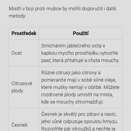
Mistři v boji proti mušce by mohli doporučit i další
metody:
Prostředek
Použití
Smícháním jablečného octa s
Ocet
kapkou mycího prostředku vytvoříte
past, která přitahuje a chytá mouchy.
Různé citrusy jako citrony a
pomeranče mají v sobě silné oleje,
Citrusové
které mušky nemají v oblibě. Můžete
plody
rozdrcené plody umístit na místa,
kde se mouchy shromažďují.
Česnek je skvělý pro zdraví a navíc,
jeho vůně odpuzuje spoustu hmyzu.
Česnek
Rozvolňte pár stroužků a nechte je