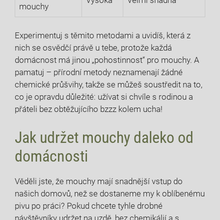
mouchy
Experimentuj s těmito metodami a uvidíš, která z
nich se osvědčí právě u tebe, protože každá
domácnost má jinou „pohostinnost“ pro mouchy. A
pamatuj – přírodní metody neznamenají žádné
chemické průšvihy, takže se můžeš soustředit na to,
co je opravdu důležité: užívat si chvíle s rodinou a
přáteli bez obtěžujícího bzzz kolem ucha!
Jak udržet mouchy daleko od
domácnosti
Věděli jste, že mouchy mají snadnější vstup do
našich domovů, než se dostaneme my k oblíbenému
pivu po práci? Pokud chcete tyhle drobné
návštěvníky udržet na uzdě, bez chemikálií a s