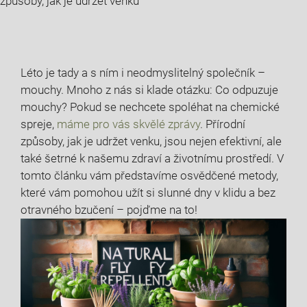
způsoby, jak je udržet venku
Léto je tady a s ním i neodmyslitelný společník –
mouchy. Mnoho z nás si klade otázku: Co odpuzuje
mouchy? Pokud se nechcete spoléhat na chemické
spreje,
máme pro vás skvělé zprávy
. Přírodní
způsoby, jak je udržet venku, jsou nejen efektivní, ale
také šetrné k našemu zdraví a životnímu prostředí. V
tomto článku vám představíme osvědčené metody,
které vám pomohou užít si slunné dny v klidu a bez
otravného bzučení – pojďme na to!