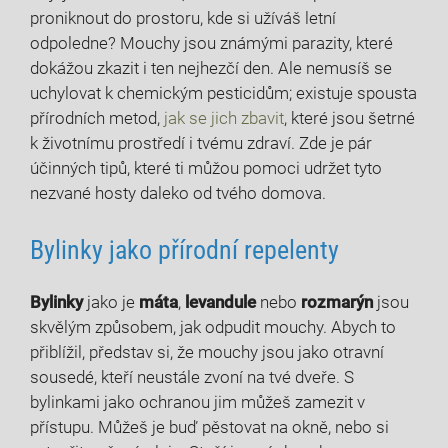
proniknout do prostoru, kde si užíváš letní
odpoledne? Mouchy jsou známými parazity, které
dokážou zkazit i ten nejhezčí den. Ale nemusíš se
uchylovat k chemickým pesticidům; existuje spousta
přírodních metod,
jak se jich zbavit
, které jsou šetrné
k životnímu prostředí i tvému zdraví. Zde je pár
účinných tipů, které ti můžou pomoci udržet tyto
nezvané hosty daleko od tvého domova.
Bylinky jako přírodní repelenty
Bylinky
jako je
máta
,
levandule
nebo
rozmarýn
jsou
skvělým způsobem, jak odpudit mouchy. Abych to
přiblížil, představ si, že mouchy jsou jako otravní
sousedé, kteří neustále zvoní na tvé dveře. S
bylinkami jako ochranou jim můžeš zamezit v
přístupu. Můžeš je buď pěstovat na okně, nebo si