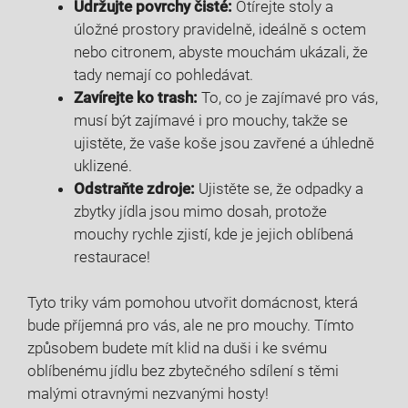
Udržujte povrchy čisté:
Otírejte stoly a
úložné prostory pravidelně, ideálně s octem
nebo citronem, abyste mouchám ukázali, že
tady nemají co pohledávat.
Zavírejte ko trash:
To, co je zajímavé pro vás,
musí být zajímavé i pro mouchy, takže se
ujistěte, že vaše koše jsou zavřené a úhledně
uklizené.
Odstraňte zdroje:
Ujistěte se, že odpadky a
zbytky jídla jsou mimo dosah, protože
mouchy rychle zjistí, kde je jejich oblíbená
restaurace!
Tyto triky vám pomohou utvořit domácnost, která
bude příjemná pro vás, ale ne pro mouchy. Tímto
způsobem budete mít klid na duši i ke svému
oblíbenému jídlu bez zbytečného sdílení s těmi
malými otravnými nezvanými hosty!