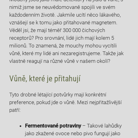
nimiž jsme se neuvědomovaně spojili ve svém
každodenním životě. Jakmile ucítí něco lákavého,
vznášejí se k tomu jako přitahované magnetem.
Věděl jsi, že mají téměř 300 000 čichových
receptorů? Pro srovnání, lidé jich mají kolem 5
milionů. To znamená, že mouchy mohou vycítili
vůně, které my lidé ani nezaregistrujeme. Takže jak
vlastně reagují na různé vůně v našem okolí?
Vůně, které je přitahují
Tyto drobné létající potvůrky mají konkrétní
preference, pokud jde o vůně. Mezi nejpřitažlivější
patří:
Fermentované potraviny
– Takové lahůdky
jako zkažené ovoce nebo pivo fungují jako