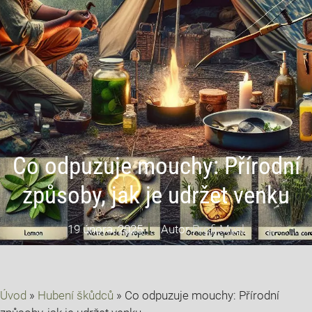
Co odpuzuje mouchy: Přírodní
způsoby, jak je udržet venku
19 února, 2025
Autor
Profi Mysl
Úvod
»
Hubení škůdců
»
Co odpuzuje mouchy: Přírodní