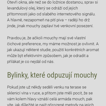
Otevři okna, ale než se do ložnice dostanou, sprav si
levandulový olej, který se odráží od jejich
přítomnosti jako od slabého internetového signálu.
A hlavně, nezapomeň na pití piva – raději ho drž
jinde, jinak mouchy zaplaví tvé venkovní posezení.
Pravdou je, že ačkoli mouchy mají své vlastní
čichové preference, my máme možnost je ovlivnit. A
jak ukazují některé studie, použití konkrétních aromat
může být efektivním způsobem, jak je odradit a
přilákat je co nejdál od nás.
Bylinky, které odpuzují mouchy
Pokud jste už někdy seděli venku na terase se
sklenicí vína v ruce, a přitom jste měli pocit, že se
vám kolem hlavy vznáší celá armáda mouch, pak
víte, jak důležité je najít přirozené metody na jejich