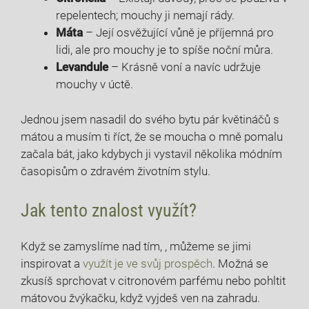
repelentech; mouchy ji nemají rády.
Máta
– Její osvěžující vůně je příjemná pro
lidi, ale pro mouchy je to spíše noční můra.
Levandule
– Krásně voní a navíc udržuje
mouchy v úctě.
Jednou jsem nasadil do svého bytu pár květináčů s
mátou a musím ti říct, že se moucha o mně pomalu
začala bát, jako kdybych ji vystavil několika módním
časopisům o zdravém životním stylu.
Jak tento znalost využít?
Když se zamyslíme nad tím, , můžeme se jimi
inspirovat a
využít je ve svůj prospěch
. Možná se
zkusíš sprchovat v citronovém parfému nebo pohltit
mátovou žvýkačku, když vyjdeš ven na zahradu.