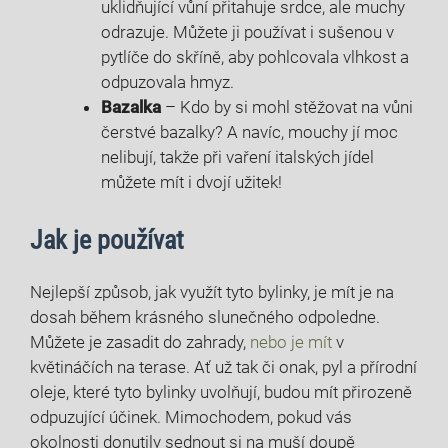
uklidňující vůní přitahuje srdce, ale muchy
odrazuje. Můžete ji používat i sušenou v
pytlíče do skříně, aby pohlcovala vlhkost a
odpuzovala hmyz.
Bazalka
– Kdo by si mohl stěžovat na vůni
čerstvé bazalky? A navíc, mouchy jí moc
nelibují, takže při vaření italských jídel
můžete mít i dvojí užitek!
Jak je používat
Nejlepší způsob, jak využít tyto bylinky, je mít je na
dosah během krásného slunečného odpoledne.
Můžete je zasadit do zahrady,
nebo je mít
v
květináčích na terase. Ať už tak či onak, pyl a přírodní
oleje, které tyto bylinky uvolňují, budou mít přirozeně
odpuzující účinek. Mimochodem, pokud vás
okolnosti donutily sednout si na muší doupě