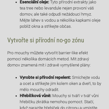
Esenciální oleje:
Tyto přírodní extrakty jako
tea tree nebo levandule nejen provoní váš
domov, ale také odpudí nežádoucí hmyz.
Mějte láhev s vodou a několika kapkami oleje
poblíž okna a stříkejte občas.
Vytvořte si přírodní no-go zónu
Pro mouchy můžete vytvořit barrier-like efekt
pomocí několika domácích metod. Mít zdravý
domov znamená mít i zdravě vymyšlené plány:
Vyrobte si přírodní repelent:
Smíchejte vodu
a ocet a stříkejte jím kolem oken a dveří, to by
mělo mouchy odradit.
Hřebíčková vůně:
Mouchy si tváří v tvář vůni
hřebíčku zkrátka nemohou pomoct. Stačí,
když narazíte hřebíček do citronu a umístíte