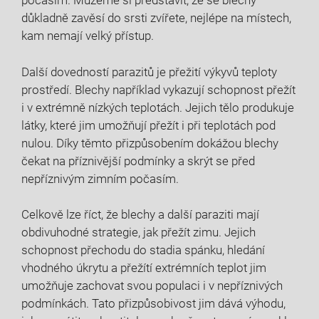
počasím. Můžeme si představit, že se blechy
důkladně zavěsí do srsti zvířete, nejlépe na místech,
kam nemají velký přístup.
Další dovedností parazitů je přežití výkyvů teploty
prostředí. Blechy například vykazují schopnost přežít
i v extrémně nízkých teplotách. Jejich tělo produkuje
látky, které jim umožňují přežít i při teplotách pod
nulou. Díky těmto přizpůsobením dokážou blechy
čekat na příznivější podmínky a skrýt se před
nepříznivým zimním počasím.
Celkově lze říct, že blechy a další paraziti mají
obdivuhodné strategie, jak přežít zimu. Jejich
schopnost přechodu do stadia spánku, hledání
vhodného úkrytu a přežítí extrémních teplot jim
umožňuje zachovat svou populaci i v nepříznivých
podmínkách. Tato přizpůsobivost jim dává výhodu,