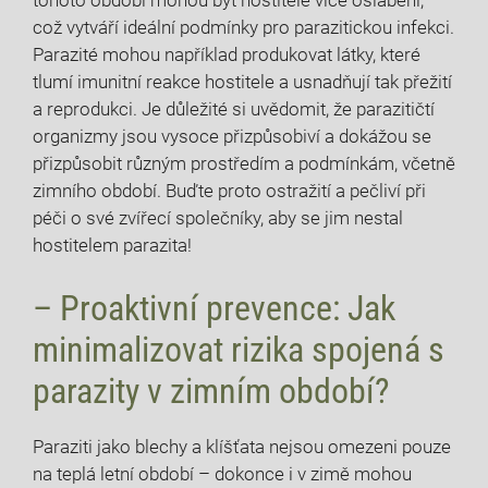
tohoto období mohou být hostitelé více oslabeni,
což vytváří ideální podmínky pro parazitickou infekci.
Parazité mohou například produkovat látky, které
tlumí imunitní reakce hostitele a usnadňují tak přežití
a reprodukci. Je důležité si uvědomit, že parazitičtí
organizmy jsou vysoce přizpůsobiví a dokážou se
přizpůsobit různým prostředím a podmínkám, včetně
zimního období. Buďte proto ostražití a pečliví při
péči o své zvířecí společníky, aby se jim nestal
hostitelem parazita!
– Proaktivní prevence: Jak
minimalizovat rizika spojená s
parazity v zimním období?
Paraziti jako blechy a klíšťata nejsou omezeni pouze
na teplá letní období – dokonce i v zimě mohou