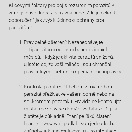
Klíčovými faktory pro boj s rozšířením parazitů v
zimě je důslednost a správná péče. Zde je několik
doporučení, jak zvýšit účinnost ochrany proti
parazitům:
Pravidelné ošetření: Nezanedbávejte
antiparazitární ošetření během zimních
měsíců. I když je aktivita parazitů snížená,
ujistěte se, že vaši miláčci jsou chráněni
pravidelným ošetřením speciálními přípravky.
Kontrola prostředí: I během zimy mohou
parazité přežívat ve vašem domě nebo na
soukromém pozemku. Pravidelně kontrolujte
místa, kde se vaše domácí zvířata zdržují, a
čistěte je důkladně. Praní pelíšků, čištění
hraček a vysávání podlah jsou jednoduché
způsoby, jak minimalizovat riziko infestace.