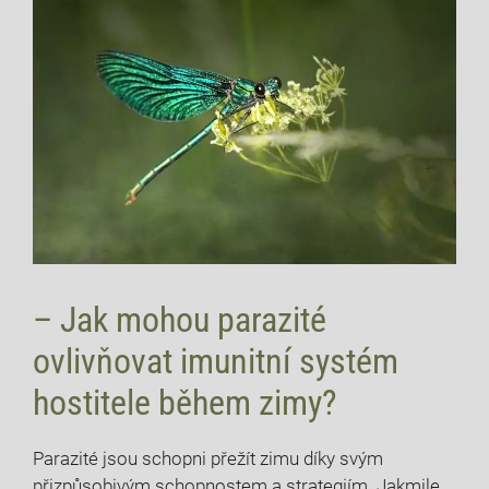
– Jak mohou parazité
ovlivňovat imunitní systém
hostitele během zimy?
Parazité jsou schopni přežít zimu díky svým
přizpůsobivým schopnostem a strategiím. Jakmile