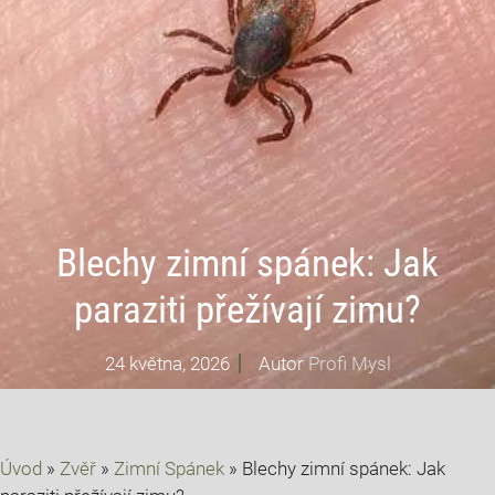
Blechy zimní spánek: Jak
paraziti přežívají zimu?
24 května, 2026
Autor
Profi Mysl
Úvod
»
Zvěř
»
Zimní Spánek
»
Blechy zimní spánek: Jak