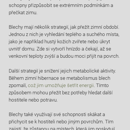
schopny přizpůsobit se extrémním podmínkám a
přečkat zimu.
Blechy mají několik strategií, jak přežít zimní období.
Jednou z nich je vyhledání teplého a suchého místa,
jako je například hustý kožich zvířete nebo úkryt
uvnitř domu. Zde si vytvoří hnízdo a čekají, až se
venkovní teploty zvýší a budou moci přijít na povrch.
Další strategií je snížení jejich metabolické aktivity.
Během zimní hibernace se metabolismus blech
zpomalí,
což
jim umožňuje šetřit energii
. Tímto
způsobem mohou přežít bez potřeby hledat další
hostitele nebo potravu.
Blechy také využívají své schopnosti skákat a
přichycit se k hostiteli nebo jiným povrchům. Tím
zajistí, že zůstanou na místech, která jim poskytují