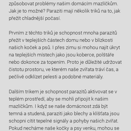
způsobovat problémy našim domácím mazlíčkům.
Jak je to možné? Paraziti mají několik triků na to, jak
přežít chladnější počasí.
Prvním z těchto triků je schopnost mnoha parazitů
přežít v teplejších částech domu nebo v blízkosti
našich koček a psů. I přes zimu si mohou najít úkryt
na teplejších místech jako jsou koberce, polštáře
nebo dokonce za topením. Proto je důležité udržovat
čistotu prostoru, ve kterém naše zvířata tráví čas, a
pečlivě odklízet pelesti a podobné materiály.
Dalším trikem je schopnost parazitů aktivovat se v
teplém prostředí, aby se mohli připojit k našim
mazlíčkům. I když se naše domácnost zdá být
temná a studená, paraziti jako blechy a klíšťata jsou
schopni cítit tepelné signály a pohyby našich zvířat.
Pokud necháme naše kočky a psy venku, mohou se