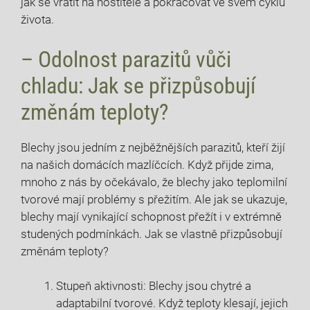
jak se vrátit na hostitele a pokračovat ve svém cyklu
života.
– Odolnost parazitů vůči
chladu: Jak se přizpůsobují
změnám teploty?
Blechy jsou jedním z nejběžnějších parazitů, kteří žijí
na našich domácích mazlíčcích. Když přijde zima,
mnoho z nás by očekávalo, že blechy jako teplomilní
tvorové mají problémy s přežitím. Ale jak se ukazuje,
blechy mají vynikající schopnost přežít i v extrémně
studených podmínkách. Jak se vlastně přizpůsobují
změnám teploty?
Stupeň aktivnosti: Blechy jsou chytré a
adaptabilní tvorové. Když teploty klesají, jejich