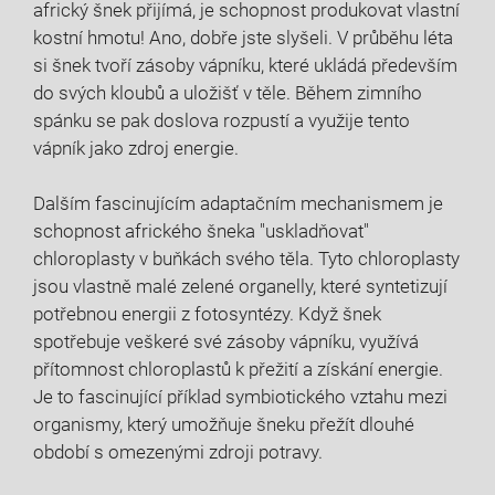
africký šnek přijímá, je schopnost produkovat vlastní
kostní hmotu! Ano, dobře jste slyšeli. V průběhu léta
si šnek tvoří zásoby vápníku, které ukládá především
do svých kloubů a uložišť v těle. Během zimního
spánku se pak doslova rozpustí a využije tento
vápník jako zdroj energie.
Dalším fascinujícím adaptačním mechanismem je
schopnost afrického šneka "uskladňovat"
chloroplasty v buňkách svého těla. Tyto chloroplasty
jsou vlastně malé zelené organelly, které syntetizují
potřebnou energii z fotosyntézy. Když šnek
spotřebuje veškeré své zásoby vápníku, využívá
přítomnost chloroplastů k přežití a získání energie.
Je to fascinující příklad symbiotického vztahu mezi
organismy, který umožňuje šneku přežít dlouhé
období s omezenými zdroji potravy.