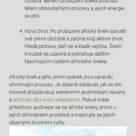
rozbíhá. Během probuzení šneka prochází
tělem obnovitelnými procesy a jejich energie
se plní.
Nový život: Po probuzení africký šnek opouští
své zimní útočiště a začíná svůj aktivní život.
Hledá potravu, páří se a klade vajíčka. Šnečí
kroužek se uzavírá a pokračuje dalším
fascinujícím cyklem afrického šneka.
Africký šnek a jeho zimní spánek jsou opravdu
ohromující procesy. Je úžasné sledovat, jak se tito
tvorové přizpůsobují extrémním podmínkám savany
a
přežívají díky svým adaptacím
. Pokud máte
příležitost, podívejte se na africké šneky přímo v
jejich přirozeném prostředí a inspirujte se jejich
úžasnými životními cykly.