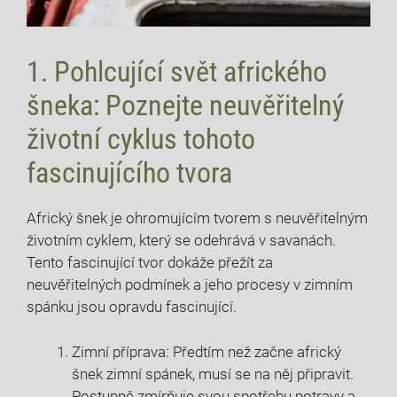
1. Pohlcující svět afrického
šneka: Poznejte neuvěřitelný
životní cyklus tohoto
fascinujícího tvora
Africký šnek je ohromujícím tvorem s neuvěřitelným
životním cyklem, který se odehrává v savanách.
Tento fascinující tvor dokáže přežít za
neuvěřitelných podmínek a jeho procesy v zimním
spánku jsou opravdu fascinující.
Zimní příprava: Předtím než začne africký
šnek zimní spánek, musí se na něj připravit.
Postupně zmírňuje svou spotřebu potravy a