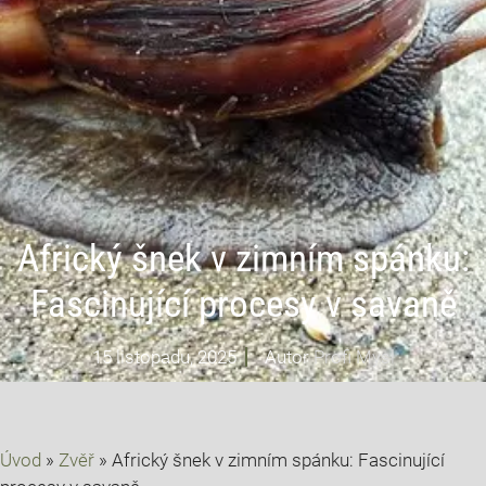
Africký šnek v zimním spánku:
Fascinující procesy v savaně
15 listopadu, 2025
Autor
Profi Mysl
Úvod
»
Zvěř
»
Africký šnek v zimním spánku: Fascinující