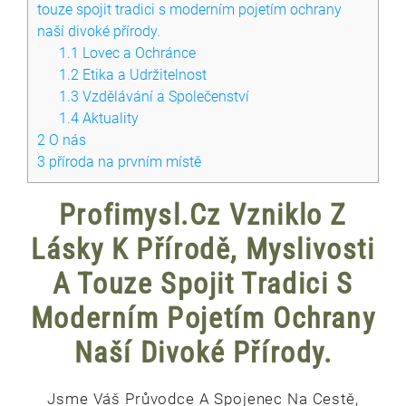
touze spojit tradici s moderním pojetím ochrany
naší divoké přírody.
1.1
Lovec a Ochránce
1.2
Etika a Udržitelnost
1.3
Vzdělávání a Společenství
1.4
Aktuality
2
O nás
3
příroda na prvním místě
Profimysl.cz Vzniklo Z
Lásky K Přírodě, Myslivosti
A Touze Spojit Tradici S
Moderním Pojetím Ochrany
Naší Divoké Přírody.
Jsme Váš Průvodce A Spojenec Na Cestě,